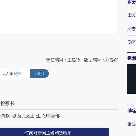
财
伍戈
罗志
易峘
视
责任编辑：王逸吟 | 版面编辑：刘春辉
#人事观察
+关注
副检察长
博
调整 廖西元履新生态环境部
唐涯
订阅财新网主编精选电邮