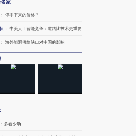
新名家
：
停不下来的价格？
恒
：
中美人工智能竞争：道路比技术更重要
：
海外能源供给缺口对中国的影响
频
客
：
多看少动