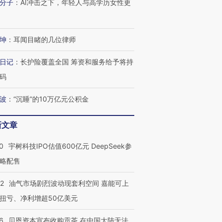
分子
：
AI冲击之下，年轻人与高学历女性更
坤
：
耳闻目睹的几位律师
日记
：
长护险覆盖全国 筹资和服务给予将持
码
波
：
“沉睡”的10万亿元公积金
新文章
0
宇树科技IPO估值600亿元 DeepSeek参
略配售
22
油气市场剧烈波动现套利空间 嘉能可上
扭亏、净利增超50亿美元
6
贝恩资本宣布收购贡茶 在中国大陆无法