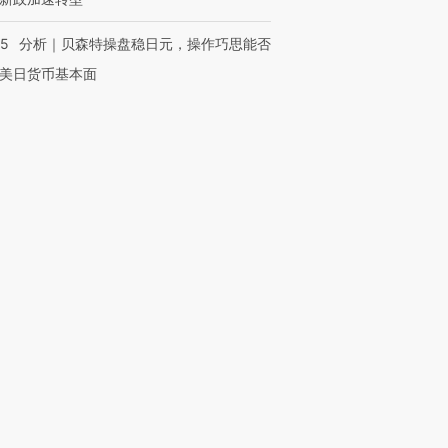
05
分析｜贝森特操盘稳日元，操作巧思能否
美日货币基本面
OX的吸金
马航飞行员跨国走私7万
视线｜被称为“蟑螂”的印
让中产们甘
粒摇头丸 尿检体内含3种
度Z世代 用街头抗争将教
秘鲁纳斯
”？
毒品
育部长拱下台
13人遇难