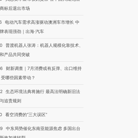
商标后退出市场
6
电动汽车需求高涨驱动澳洲车市增长 中
牌表现强劲｜出海·汽车
00
普渡机器人张涛：机器人规模化靠技术、
和产品共同突破
56
财新调查｜7月消费或有反弹、出口维持
 受哪些因素带动？
42
生态环境法典将施行 最高法明确新旧法
与追责规则
0
看空消费的“三大误区”
59
中东局势催化东南亚能源焦虑 多国出台
新政加速转型