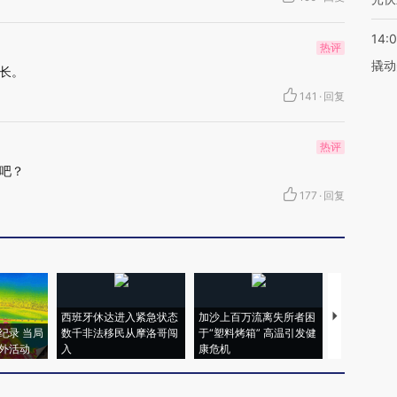
14:
热评
撬动
长。
141
·
回复
热评
家吧？
177
·
回复
西班牙休达进入紧急状态
加沙上百万流离失所者困
视线｜HYR
纪录 当局
数千非法移民从摩洛哥闯
于“塑料烤箱” 高温引发健
术：是什么
外活动
入
康危机
心“花钱找虐