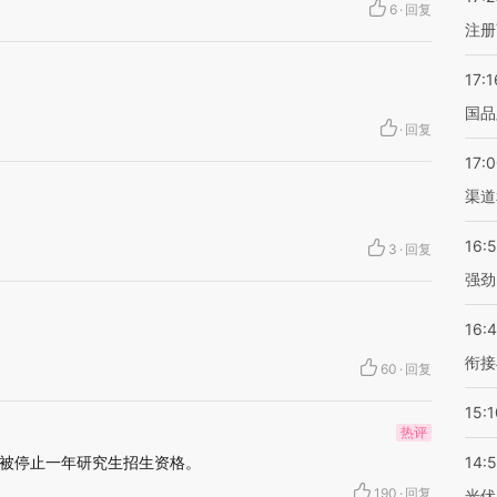
6
·
回复
注册
17:1
国品
·
回复
17:
渠道
16:
3
·
回复
强劲
16:
衔接
60
·
回复
15:1
热评
被停止一年研究生招生资格。
14:
190
·
回复
光伏