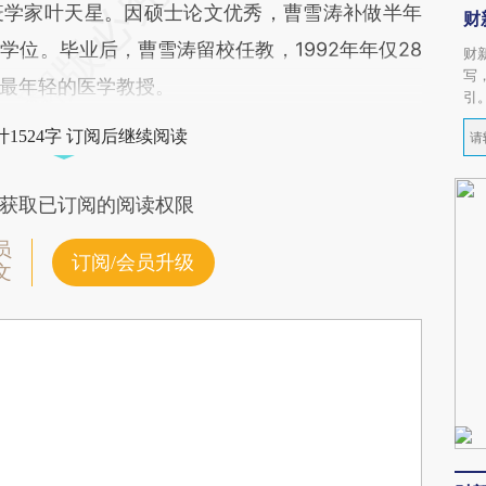
疫学家叶天星。因硕士论文优秀，曹雪涛补做半年
财
位。毕业后，曹雪涛留校任教，1992年年仅28
财
写
最年轻的医学教授。
引
1524字 订阅后继续阅读
获取已订阅的阅读权限
员
订阅/会员升级
文