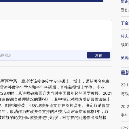
知识
受伤
丁金
村夫
续加
新网观点
发布
吴晓
最
学海军医学系，后攻读该校免疫学专业硕士、博士，师从著名免疫
22:1
雪涛补做半年学习和半年科研后，直接获得博士学位。毕业
仅28岁时，从讲师破格晋升为当时中国最年轻的医学教授。2021
与战
嫌造假调查处理情况的通报》，其中提到对网络质疑曹雪涛院士
假、剽窃和抄袭，但发现较多论文存在图片误用。决定取消曹雪
20:
1年，取消作为财政资金支持的科技活动评审专家资格1年，取
半年
被质疑的论文回应质疑并进行勘误，对存在的问题作出深刻检
17:2