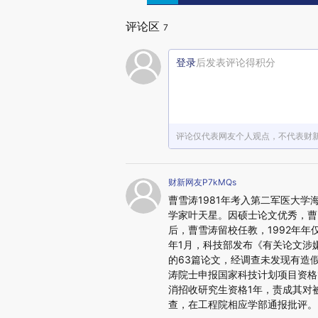
评论区
7
登录
后发表评论得积分
评论仅代表网友个人观点，不代表财
财新网友P7kMQs
曹雪涛1981年考入第二军医大
学家叶天星。因硕士论文优秀，曹
后，曹雪涛留校任教，1992年年
年1月，科技部发布《有关论文涉
的63篇论文，经调查未发现有造
涛院士申报国家科技计划项目资格
消招收研究生资格1年，责成其对
查，在工程院相应学部通报批评。