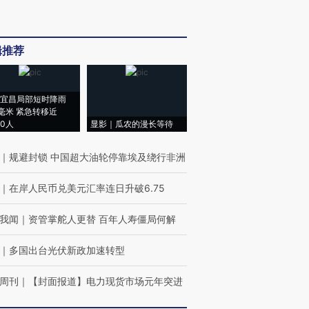
辑推荐
宜昌局部短时降雨
8毫米 紧急转移近
00人
显影｜瓜农的漫长等待
｜
规避封锁 中国超大油轮停靠埃及绕行非洲
｜
在岸人民币兑美元汇率连日升破6.75
我闻
｜
资管掌舵人更替 百年人寿僵局何解
｜
多国出台光伏新政加速转型
周刊
｜
【封面报道】电力现货市场元年突进