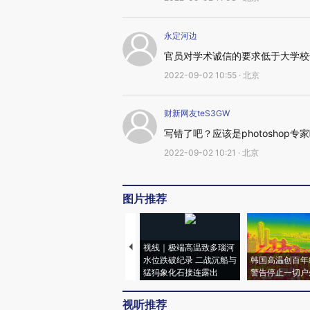
永定河边
官员对学术诚信的要求低于大学校
2022-09-02 10:55 · 北京
财新网友teS3GW
写错了吧？应该是photoshop专
2022-09-02 10:21 · 北京
图片推荐
视线｜极端高温致多瑙河
水位跌破纪录 二战沉船与
韩国高温创百年
猛犸象化石接连露出
警告停止一切户
视听推荐