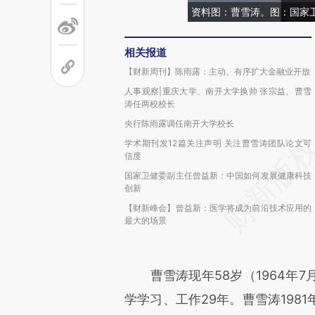
资料图：曹雪涛。图：国家
相关报道
【财新周刊】陈雨露：主动、有序扩大金融业开放
人事观察|重庆大学、南开大学换帅 张宗益、曹雪
涛任两校校长
央行陈雨露调任南开大学校长
学术期刊发12篇关注声明 关注曹雪涛团队论文可
信度
国家卫健委副主任曾益新：中国如何发展健康科技
创新
【财新峰会】曾益新：医学将成为前沿技术应用的
最大的场景
曹雪涛现年58岁（1964年7
学学习、工作29年。曹雪涛198