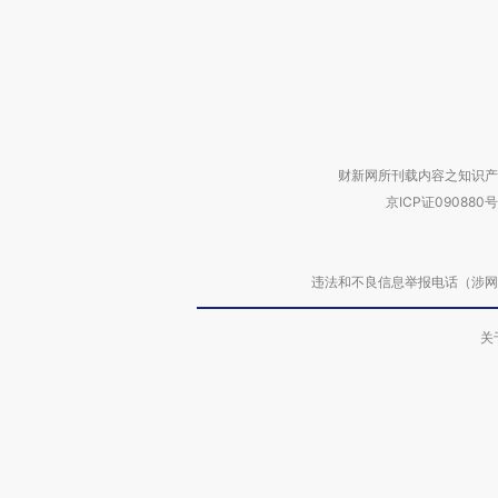
财新网所刊载内容之知识产
京ICP证090880号
违法和不良信息举报电话（涉网络暴力有
关