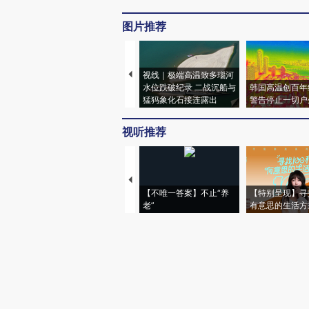
图片推荐
视线｜极端高温致多瑙河
水位跌破纪录 二战沉船与
韩国高温创百年
猛犸象化石接连露出
警告停止一切户
视听推荐
【不唯一答案】不止“养
【特别呈现】寻
老”
有意思的生活方