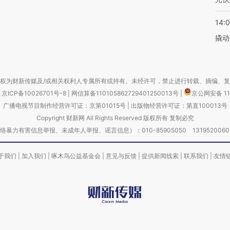
14:
撬动
权为财新传媒及/或相关权利人专属所有或持有。未经许可，禁止进行转载、摘编、
京ICP备10026701号-8
|
网信算备110105862729401250013号
|
京公网安备 11
广播电视节目制作经营许可证：京第01015号
|
出版物经营许可证：第直100013号
Copyright 财新网 All Rights Reserved 版权所有 复制必究
害信息举报、未成年人举报、谣言信息）：010-85905050 13195200605 举报邮
于我们
|
加入我们
|
啄木鸟公益基金会
|
意见与反馈
|
提供新闻线索
|
联系我们
|
友情