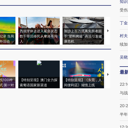
知识
受伤
丁金
西班牙休达进入紧急状态
加沙上百万流离失所者困
视线｜HYR
村夫
纪录 当局
数千非法移民从摩洛哥闯
于“塑料烤箱” 高温引发健
术：是什么
外活动
入
康危机
心“花钱找虐
续加
吴晓
最
【推广】走
找100种
【特别呈现】澳门全力探
【特别呈现】《东莞，人
会，让数智科
22:1
式·第一对
索葡语国家新渠道
间便利店》倾情上线
业
与战
20:
半年
17:2