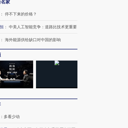
新名家
：
停不下来的价格？
恒
：
中美人工智能竞争：道路比技术更重要
：
海外能源供给缺口对中国的影响
频
客
：
多看少动