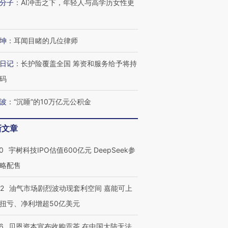
分子
：
AI冲击之下，年轻人与高学历女性更
坤
：
耳闻目睹的几位律师
OX的吸金
马航飞行员跨国走私7万
视线｜被称为“蟑螂”的印
日记
：
长护险覆盖全国 筹资和服务给予将持
让中产们甘
粒摇头丸 尿检体内含3种
度Z世代 用街头抗争将教
秘鲁纳斯
”？
毒品
育部长拱下台
13人遇难
码
波
：
“沉睡”的10万亿元公积金
新文章
进第四届链博
【商旅对话】华住集团
技“链”接产
【特别呈现】寻找100种
CFO：不靠规模取胜，华
【特别呈
0
宇树科技IPO估值600亿元 DeepSeek参
有意思的生活方式·第三对
住三大增长引擎是什么？
有意思的
略配售
22
油气市场剧烈波动现套利空间 嘉能可上
扭亏、净利增超50亿美元
6
贝恩资本宣布收购贡茶 在中国大陆无法