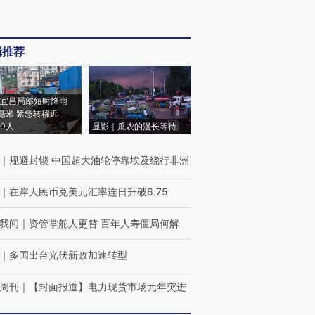
辑推荐
宜昌局部短时降雨
8毫米 紧急转移近
00人
显影｜瓜农的漫长等待
｜
规避封锁 中国超大油轮停靠埃及绕行非洲
｜
在岸人民币兑美元汇率连日升破6.75
我闻
｜
资管掌舵人更替 百年人寿僵局何解
｜
多国出台光伏新政加速转型
周刊
｜
【封面报道】电力现货市场元年突进