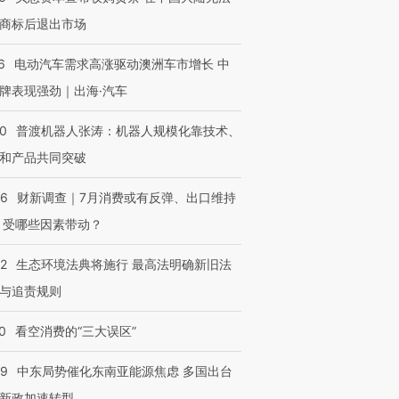
商标后退出市场
6
电动汽车需求高涨驱动澳洲车市增长 中
牌表现强劲｜出海·汽车
00
普渡机器人张涛：机器人规模化靠技术、
和产品共同突破
56
财新调查｜7月消费或有反弹、出口维持
 受哪些因素带动？
42
生态环境法典将施行 最高法明确新旧法
与追责规则
0
看空消费的“三大误区”
59
中东局势催化东南亚能源焦虑 多国出台
新政加速转型