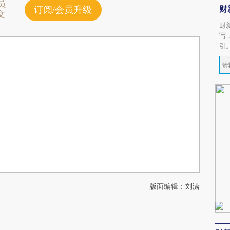
员
财
订阅/会员升级
文
财
写
引
版面编辑：刘潇