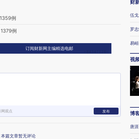
财
伍戈
1359例
罗志
1379例
易峘
订阅财新网主编精选电邮
视
新网观点
发布
博
唐涯
本篇文章暂无评论