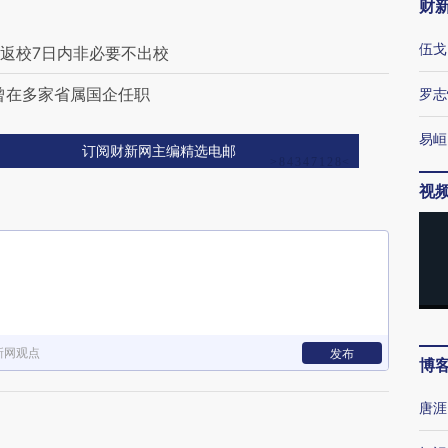
财
伍戈
校返校7日内非必要不出校
曾在多家省属国企任职
罗志
易峘
订阅财新网主编精选电邮
视
新网观点
发布
博
唐涯