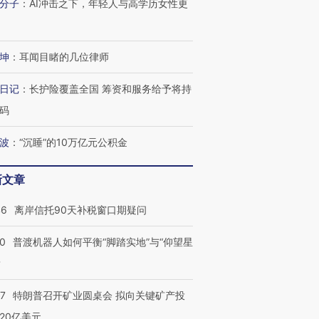
分子
：
AI冲击之下，年轻人与高学历女性更
坤
：
耳闻目睹的几位律师
日记
：
长护险覆盖全国 筹资和服务给予将持
码
波
：
“沉睡”的10万亿元公积金
新文章
46
离岸信托90天补税窗口期疑问
00
普渡机器人如何平衡“脚踏实地”与“仰望星
？
57
特朗普召开矿业圆桌会 拟向关键矿产投
20亿美元