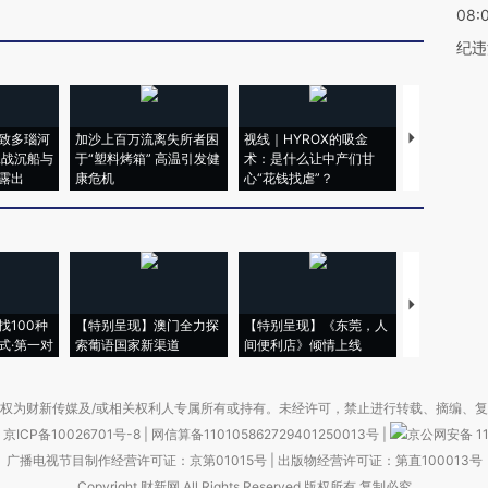
08:
纪违
致多瑙河
加沙上百万流离失所者困
视线｜HYROX的吸金
马航飞行员
二战沉船与
于“塑料烤箱” 高温引发健
术：是什么让中产们甘
粒摇头丸 尿
露出
康危机
心“花钱找虐”？
毒品
【推广】走
找100种
【特别呈现】澳门全力探
【特别呈现】《东莞，人
会，让数智科
式·第一对
索葡语国家新渠道
间便利店》倾情上线
业
权为财新传媒及/或相关权利人专属所有或持有。未经许可，禁止进行转载、摘编、
京ICP备10026701号-8
|
网信算备110105862729401250013号
|
京公网安备 11
广播电视节目制作经营许可证：京第01015号
|
出版物经营许可证：第直100013号
Copyright 财新网 All Rights Reserved 版权所有 复制必究