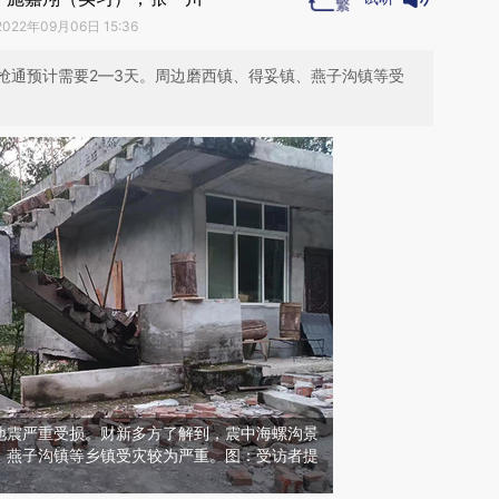
2022年09月06日 15:36
抢通预计需要2—3天。周边磨西镇、得妥镇、燕子沟镇等受
地震严重受损。财新多方了解到，震中海螺沟景
、燕子沟镇等乡镇受灾较为严重。图：受访者提