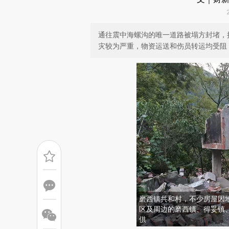
通往震中海螺沟的唯一道路被塌方封堵，
灾较为严重，物资运送和伤员转运均受阻
磨西镇共和村，不少房屋因
区及周边的磨西镇、得妥镇
供