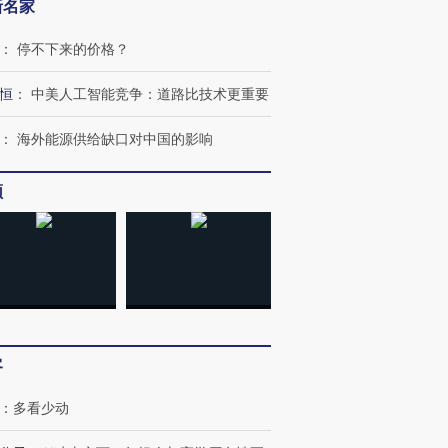
新名家
：
停不下来的价格？
恒
：
中美人工智能竞争：道路比技术更重要
：
海外能源供给缺口对中国的影响
频
客
：
多看少动