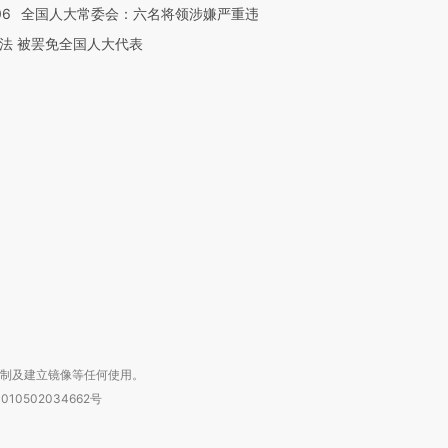
06
全国人大常委会：六名将领涉嫌严重违
法 被罢免全国人大代表
跨国走私7万
视线｜被称为“蟑螂”的印
视线｜“入侵”还是“人道危
检体内含3种
度Z世代 用街头抗争将教
机”？难民潮撕裂西班牙
秘鲁纳斯
育部长拱下台
飞地休达
13人遇难
进第四届链博
【商旅对话】华住集团
技“链”接产
【特别呈现】寻找100种
CFO：不靠规模取胜，华
【特别呈
有意思的生活方式·第三对
住三大增长引擎是什么？
有意思的
复制及建立镜像等任何使用。
010502034662号