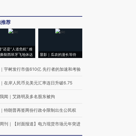
辑推荐
侵”还是“人道危机” 难
撕裂西班牙飞地休达
显影｜瓜农的漫长等待
｜
宇树发行市值610亿 先行者的加速和考验
｜
在岸人民币兑美元汇率连日升破6.75
我闻
｜
艾路明及多名股东被拘
｜
特朗普再签两份行政令限制出生公民权
周刊
｜
【封面报道】电力现货市场元年突进