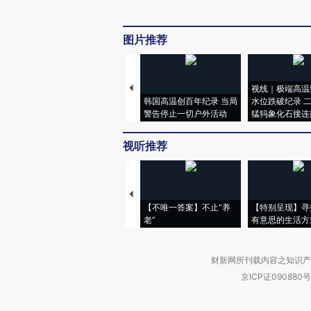
图片推荐
视线｜极端高温
韩国高温创百年纪录 当局
水位跌破纪录 
警告停止一切户外活动
猛犸象化石接连
视听推荐
【不唯一答案】不止“养
【特别呈现】寻
老”
有意思的生活方
财新网所刊载内容之知识产
京ICP证090880号