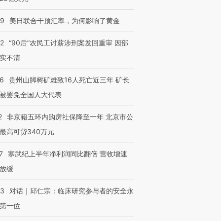
09
美日联合干预汇率，为何影响了黄金
32
“90后”农民工讨薪涉刑案发回重审 因部
实不清
36
贵州山脚树矿难致16人死亡近三年 矿长
被罢免全国人大代表
2
非京籍五环内购房社保降至一年 北京市公
最高可贷340万元
7
寒武纪上半年净利润同比翻倍 营收增速
放缓
53
对话｜邱仁宗：临床研究参与者的安全永
第一位