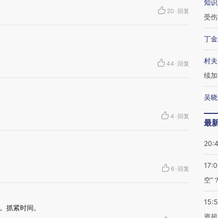
知识
20
·
回复
受伤
丁金
村夫
44
·
回复
续加
吴晓
4
·
回复
最
20:
17:
6
·
回复
空”
15:
。抓紧时间。
资超