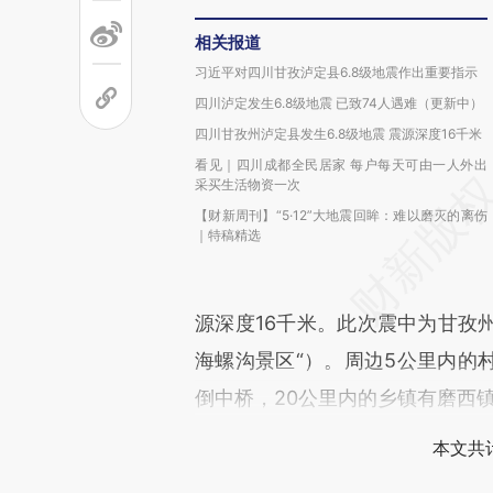
相关报道
习近平对四川甘孜泸定县6.8级地震作出重要指示
四川泸定发生6.8级地震 已致74人遇难（更新中）
四川甘孜州泸定县发生6.8级地震 震源深度16千米
看见｜四川成都全民居家 每户每天可由一人外出
采买生活物资一次
【财新周刊】“5·12”大地震回眸：难以磨灭的离伤
｜特稿精选
源深度16千米。此次震中为甘孜
海螺沟景区“）。周边5公里内的
倒中桥，20公里内的乡镇有磨西
本文共计