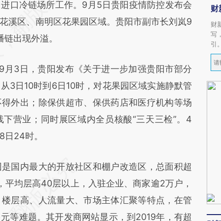
进口冷链场所工作。9月5日贵阳疫情防控发布会
财
花溪区、南明区花果园区域。贵阳市副市长刘岚9
财
写
播链出现外溢。
引
月3日，贵阳发布《关于进一步加强贵阳市部分
3日10时到6日10时，对花果园区域实施静默管
不得外出；除保供超市、保供药店和医疗机构等场
下营业；同时展区域内全员核酸“三天三检”。4
8日24时。
是国内最大的开放社区和棚户改造区，总面积超
栋，平均层高40层以上，入驻企业、商家逾2万户，
、楼层高、人流量大、市场主体汇聚等特点，在管
元等难题。其开发商网站显示，到2019年，有超