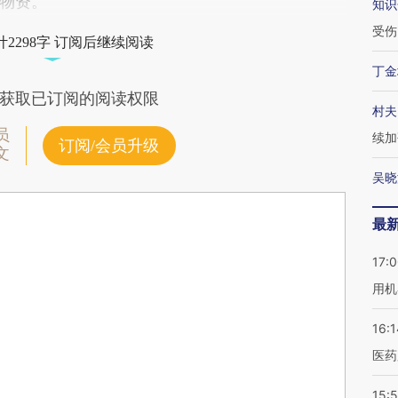
物资。
知识
受伤
2298字 订阅后继续阅读
丁金
获取已订阅的阅读权限
村夫
员
续加
订阅/会员升级
文
吴晓
最
17:
用机
16:1
医药
15:5