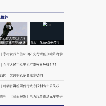
辑推荐
侵”还是“人道危机” 难
撕裂西班牙飞地休达
显影｜瓜农的漫长等待
｜
宇树发行市值610亿 先行者的加速和考验
｜
在岸人民币兑美元汇率连日升破6.75
我闻
｜
艾路明及多名股东被拘
｜
特朗普再签两份行政令限制出生公民权
周刊
｜
【封面报道】电力现货市场元年突进