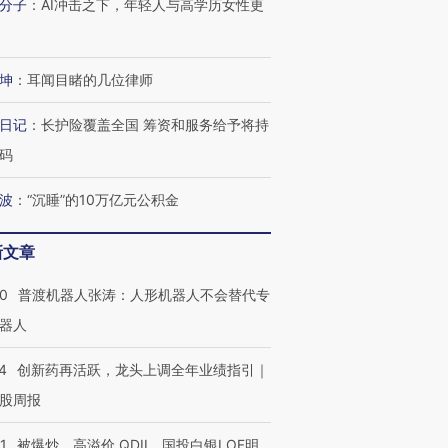
分子
：
AI冲击之下，年轻人与高学历女性更
坤
：
耳闻目睹的几位律师
日记
：
长护险覆盖全国 筹资和服务给予将持
码
波
：
“沉睡”的10万亿元公积金
新文章
00
普渡机器人张涛：人形机器人不会替代专
器人
4
创新药再活跃，龙头上调全年业绩指引｜
股周报
1
被爆炒、高溢价 QDII、国投白银LOF明