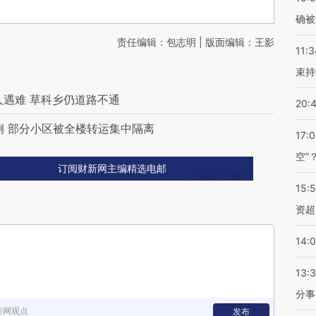
确被
责任编辑：包志明 | 版面编辑：王影
11:3
束持
人遇难 草科乡仍道路不通
20:
例 部分小区被全楼转运集中隔离
17:
空”
订阅财新网主编精选电邮
15:
资超
14:
13:
分事
新网观点
发布