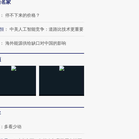
新名家
：
停不下来的价格？
恒
：
中美人工智能竞争：道路比技术更重要
：
海外能源供给缺口对中国的影响
频
客
：
多看少动