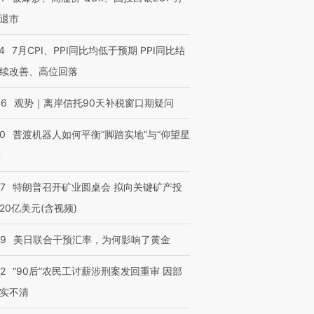
退市
4
7月CPI、PPI同比均低于预期 PPI同比结
续改善、高位回落
46
观势｜离岸信托90天补税窗口期疑问
00
普渡机器人如何平衡“脚踏实地”与“仰望星
？
57
特朗普召开矿业圆桌会 拟向关键矿产投
20亿美元(含视频)
09
美日联合干预汇率，为何影响了黄金
32
“90后”农民工讨薪涉刑案发回重审 因部
实不清