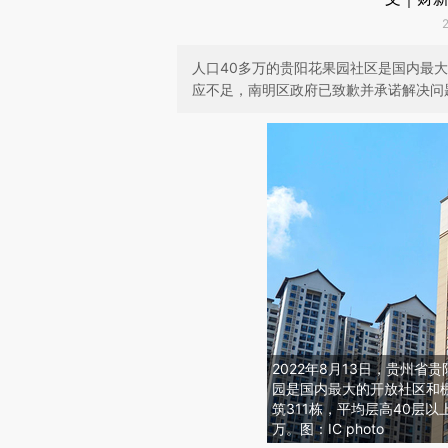
人口40多万的贵阳花果园社区是国内最
应不足，南明区政府已致歉并承诺解决问
2022年8月13日，贵州
园是国内最大的开放社区和
筑311栋，平均层高40层
万。图：IC photo