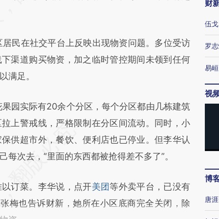
财
伍戈
居民在社交平台上反映出现物资问题。多位受访
罗志
线下渠道购买物资，加之临时管控期间未领到任何
易峘
以满足。
视
果园实际有20余个分区，每个分区都由几栋建筑
区拉上警戒线，严格限制在分区间流动。同时，小
家保供超市外，餐饮、便利店也已停业。但李华认
己每次去，“里面的东西都被抢得差不多了”。
博
以订菜。李华说，点开
美团
等外卖平台，已没有
唐涯
的张梅也告诉财新，她所在小区底商完全关闭，除