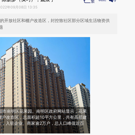
2022年09月08日 13:35
大的开放社区和棚户改造区，封控致社区部分区域生活物资供
题
省贵阳市南明区花果园。南明区政府网站显示，花果
棚户改造区，总面积超10平方公里，共有高层建
以上，入驻企业、商家逾2万户，总人口峰值近百