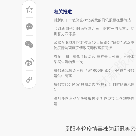
相关报道
财新闻｜一笔价值76亿美元的腾讯股票在港待沽
【财新周刊】封面报道之三｜封控一周后重启 深
圳努力不停摆
武汉盘龙城地区封控近10天后部分“解封” 武汉本
轮疫情与西藏疫情致病毒株高度同源
看见｜四川成都全民居家 每户每天可由一人外出
采买生活物资一次
成都新冠感染人数已逾1600例 部分小区被全楼转
运集中隔离
成都大部分区域“原则居家”措施延长 何时结束未通
知
深圳多区启动全员核酸检测 社区封闭公交地铁停
运
贵阳本轮疫情毒株为新冠奥密克戎