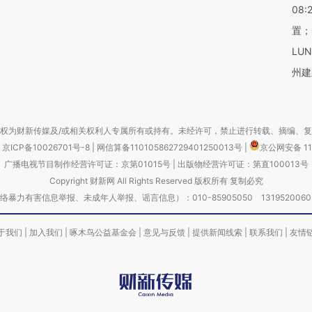
08:
置；
LU
州建
权为财新传媒及/或相关权利人专属所有或持有。未经许可，禁止进行转载、摘编、
京ICP备10026701号-8
|
网信算备110105862729401250013号
|
京公网安备 11
广播电视节目制作经营许可证：京第01015号
|
出版物经营许可证：第直100013号
Copyright 财新网 All Rights Reserved 版权所有 复制必究
害信息举报、未成年人举报、谣言信息）：010-85905050 13195200605 举报邮
于我们
|
加入我们
|
啄木鸟公益基金会
|
意见与反馈
|
提供新闻线索
|
联系我们
|
友情