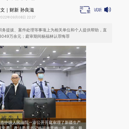
文｜财新 孙良滋
试听
2022年09月08日 22:27
揽、职务提拔、案件处理等事项上为相关单位和个人提供帮助，直
049万余元；庭审期间杨福林认罪悔罪
济南市中级人民法院一审公开开庭审理了新疆生产
原常委、政法委原书记杨福林受贿一案。图：最