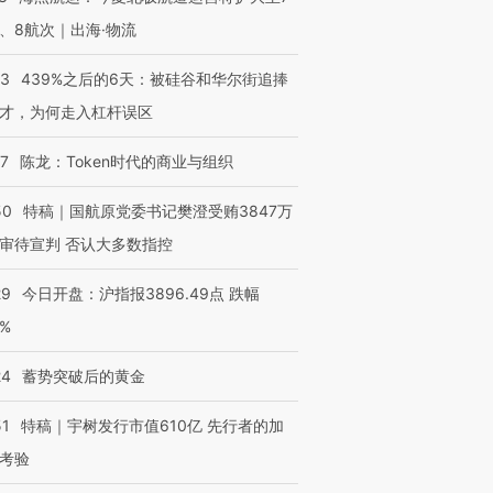
、8航次｜出海·物流
53
439%之后的6天：被硅谷和华尔街追捧
才，为何走入杠杆误区
07
陈龙：Token时代的商业与组织
50
特稿｜国航原党委书记樊澄受贿3847万
审待宣判 否认大多数指控
29
今日开盘：沪指报3896.49点 跌幅
0%
24
蓄势突破后的黄金
51
特稿｜宇树发行市值610亿 先行者的加
考验