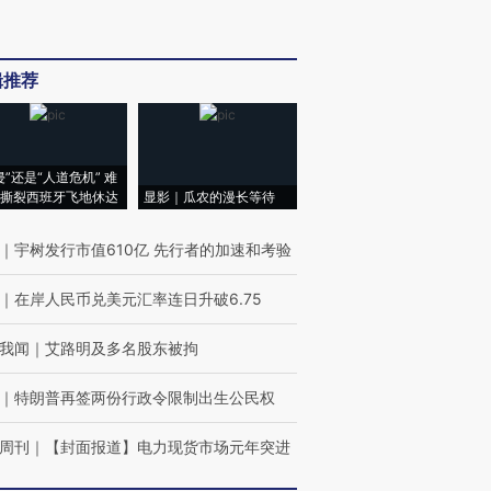
辑推荐
侵”还是“人道危机” 难
撕裂西班牙飞地休达
显影｜瓜农的漫长等待
｜
宇树发行市值610亿 先行者的加速和考验
｜
在岸人民币兑美元汇率连日升破6.75
我闻
｜
艾路明及多名股东被拘
｜
特朗普再签两份行政令限制出生公民权
周刊
｜
【封面报道】电力现货市场元年突进