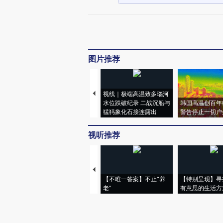
图片推荐
视线｜极端高温致多瑙河
水位跌破纪录 二战沉船与
韩国高温创百年
猛犸象化石接连露出
警告停止一切户
视听推荐
【不唯一答案】不止“养
【特别呈现】寻
老”
有意思的生活方