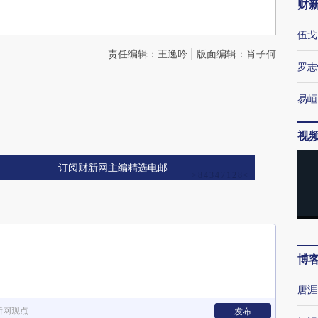
财
伍戈
责任编辑：王逸吟 | 版面编辑：肖子何
罗志
易峘
视
订阅财新网主编精选电邮
博
唐涯
新网观点
发布