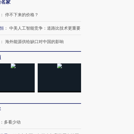
新名家
：
停不下来的价格？
恒
：
中美人工智能竞争：道路比技术更重要
：
海外能源供给缺口对中国的影响
频
客
：
多看少动