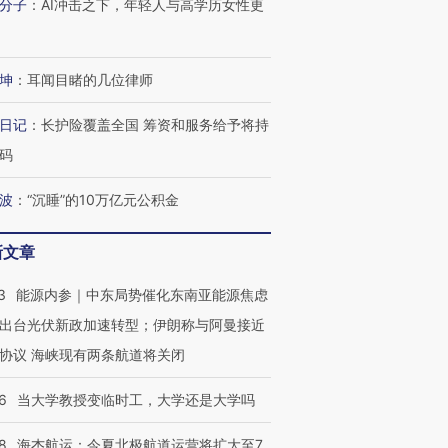
分子
：
AI冲击之下，年轻人与高学历女性更
坤
：
耳闻目睹的几位律师
日记
：
长护险覆盖全国 筹资和服务给予将持
码
OX的吸金
马航飞行员跨国走私7万
视线｜被称为“蟑螂”的印
波
：
“沉睡”的10万亿元公积金
让中产们甘
粒摇头丸 尿检体内含3种
度Z世代 用街头抗争将教
秘鲁纳斯
”？
毒品
育部长拱下台
13人遇难
新文章
3
能源内参｜中东局势催化东南亚能源焦虑
出台光伏新政加速转型；伊朗称与阿曼接近
进第四届链博
【商旅对话】华住集团
协议 海峡现有两条航道将关闭
技“链”接产
【特别呈现】寻找100种
CFO：不靠规模取胜，华
【特别呈
有意思的生活方式·第三对
住三大增长引擎是什么？
有意思的
6
当大学教授变临时工，大学还是大学吗
8
海杰航运：今夏北极航道运营将扩大至7