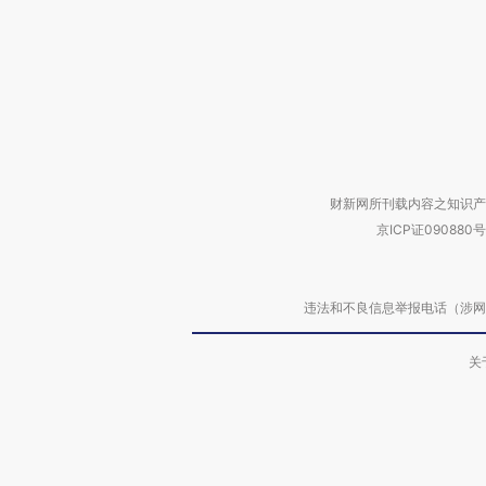
财新网所刊载内容之知识产
京ICP证090880号
违法和不良信息举报电话（涉网络暴力有
关