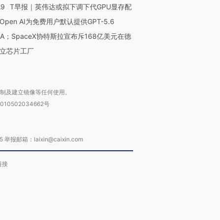
29
T早报｜英伟达或拟下调下代GPU显存配
Open AI为免费用户默认提供GPT-5.6
NA；SpaceX协特斯拉宣布斥168亿美元在德
立芯片工厂
复制及建立镜像等任何使用。
010502034662号
箱：laixin@caixin.com
链接