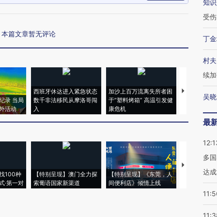
知识
受伤
本篇文章暂无评论
丁金
村夫
续加
西班牙休达进入紧急状态
加沙上百万流离失所者困
视线｜HYR
吴晓
纪录 当局
数千非法移民从摩洛哥闯
于“塑料烤箱” 高温引发健
术：是什么
外活动
入
康危机
心“花钱找虐
最
12:1
多国
【推广】走
达成
找100种
【特别呈现】澳门全力探
【特别呈现】《东莞，人
会，让数智科
式·第一对
索葡语国家新渠道
间便利店》倾情上线
业
11:5
11:3