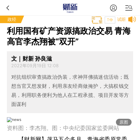
政经
试听
T中
利用国有矿产资源搞政治交易 青海
高官李杰翔被“双开”
文｜财新 孙良滋
2022年09月19日 12:08
对抗组织审查搞政治伪装，求神拜佛搞迷信活动；既
想当官又想发财，利用亲友经商做掩护，大搞权钱交
易，利用职务便利为他人在工程承揽、项目开发等方
面谋利
原图
资料图：李杰翔。图：中央纪委国家监委网站
【财新网】
落马五个多月，青海省委原常委、