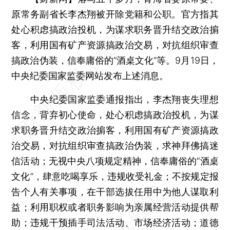
原常务副省长李杰翔被开除党籍和公职。官方指其
处心积虑搞政治投机，为谋求职务晋升结交政治掮
客，利用国有矿产资源搞政治交易，对抗组织审查
搞政治伪装，信奉庸俗的“酒桌文化”等。9月19日，
中央纪委国家监委网站发布上述消息。
中央纪委国家监委通报指出，李杰翔丧失理想
信念，背弃初心使命，处心积虑搞政治投机，为谋
求职务晋升结交政治掮客，利用国有矿产资源搞政
治交易，对抗组织审查搞政治伪装，求神拜佛搞迷
信活动；无视中央八项规定精神，信奉庸俗的“酒桌
文化”，肆意吃喝享乐，违规收受礼金；不按规定报
告个人有关事项，在干部选拔任用中为他人谋取利
益；利用职权或者职务影响为亲属经营活动提供帮
助；违规干预插手司法活动、市场经济活动；道德