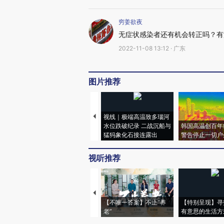
穷姜欲夜
无症状感染者还有机会转正吗？有
2022-11-08 13:12 · 广东
图片推荐
视线｜极端高温致多瑙河
水位跌破纪录 二战沉船与
韩国高温创百年
猛犸象化石接连露出
警告停止一切户
视听推荐
【不唯一答案】不止“养
【特别呈现】寻
老”
有意思的生活方