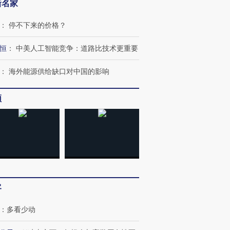
新名家
：
停不下来的价格？
恒
：
中美人工智能竞争：道路比技术更重要
：
海外能源供给缺口对中国的影响
频
客
：
多看少动