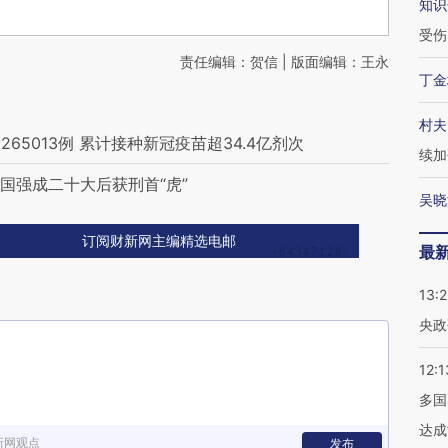
知识
受伤
责任编辑：贺信 | 版面编辑：王永
丁金
村夫
5013例 累计接种新冠疫苗超34.4亿剂次
续加
国强成二十大后获刑首“虎”
吴晓
订阅财新网主编精选电邮
最
13:
央政
12:1
多国
达成
新网观点
发布