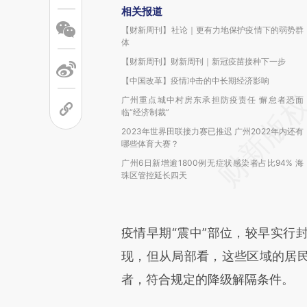
相关报道
【财新周刊】社论｜更有力地保护疫情下的弱势群
体
【财新周刊】财新周刊｜新冠疫苗接种下一步
【中国改革】疫情冲击的中长期经济影响
广州重点城中村房东承担防疫责任 懈怠者恐面
临“经济制裁”
2023年世界田联接力赛已推迟 广州2022年内还有
哪些体育大赛？
广州6日新增逾1800例无症状感染者占比94% 海
珠区管控延长四天
疫情早期“震中”部位，较早实行
现，但从局部看，这些区域的居
者，符合规定的降级解隔条件。