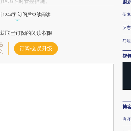
分区域临时管控措施。
财
伍戈
1244字 订阅后继续阅读
罗志
获取已订阅的阅读权限
易峘
员
订阅/会员升级
文
视
博
唐涯