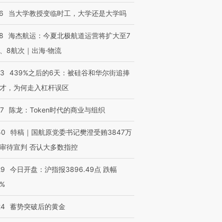
6
当大学教授变临时工，大学还是大学吗
8
海杰航运：今夏北极航道运营将扩大至7
、8航次｜出海·物流
53
439%之后的6天：被硅谷和华尔街追捧
才，为何走入杠杆误区
07
陈龙：Token时代的商业与组织
50
特稿｜国航原党委书记樊澄受贿3847万
审待宣判 否认大多数指控
29
今日开盘：沪指报3896.49点 跌幅
0%
24
蓄势突破后的黄金