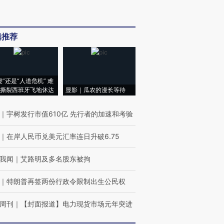
辑推荐
侵”还是“人道危机” 难
撕裂西班牙飞地休达
显影｜瓜农的漫长等待
｜
宇树发行市值610亿 先行者的加速和考验
｜
在岸人民币兑美元汇率连日升破6.75
我闻
｜
艾路明及多名股东被拘
｜
特朗普再签两份行政令限制出生公民权
周刊
｜
【封面报道】电力现货市场元年突进