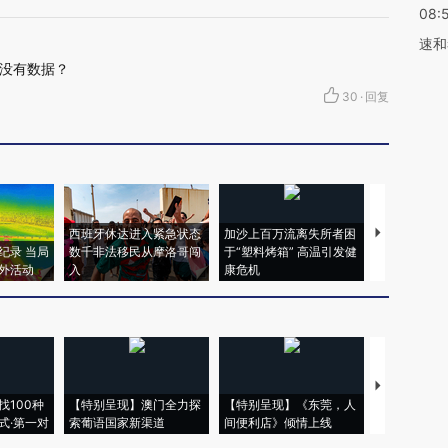
08:
速和
没有数据？
30
·
回复
西班牙休达进入紧急状态
加沙上百万流离失所者困
视线｜HYR
纪录 当局
数千非法移民从摩洛哥闯
于“塑料烤箱” 高温引发健
术：是什么
外活动
入
康危机
心“花钱找虐
【推广】走
找100种
【特别呈现】澳门全力探
【特别呈现】《东莞，人
会，让数智科
式·第一对
索葡语国家新渠道
间便利店》倾情上线
业