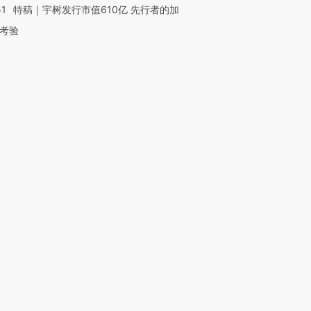
51
特稿｜宇树发行市值610亿 先行者的加
考验
OX的吸金
马航飞行员跨国走私7万
视线｜被称为“蟑螂”的印
让中产们甘
粒摇头丸 尿检体内含3种
度Z世代 用街头抗争将教
秘鲁纳斯
”？
毒品
育部长拱下台
13人遇难
进第四届链博
【商旅对话】华住集团
技“链”接产
【特别呈现】寻找100种
CFO：不靠规模取胜，华
【特别呈
有意思的生活方式·第三对
住三大增长引擎是什么？
有意思的