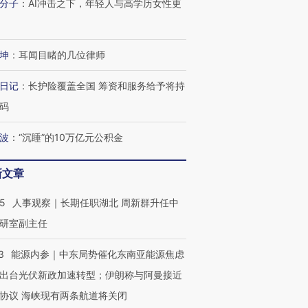
分子
：
AI冲击之下，年轻人与高学历女性更
坤
：
耳闻目睹的几位律师
日记
：
长护险覆盖全国 筹资和服务给予将持
码
波
：
“沉睡”的10万亿元公积金
新文章
25
人事观察｜长期任职湖北 周新群升任中
研室副主任
3
能源内参｜中东局势催化东南亚能源焦虑
出台光伏新政加速转型；伊朗称与阿曼接近
协议 海峡现有两条航道将关闭