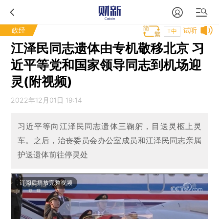
政经
试听
T中
江泽民同志遗体由专机敬移北京 习
近平等党和国家领导同志到机场迎
灵(附视频)
2022年12月01日 19:14
习近平等向江泽民同志遗体三鞠躬，目送灵柩上灵
车。之后，治丧委员会办公室成员和江泽民同志亲属
护送遗体前往停灵处
订阅后播放完整视频