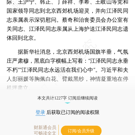
际、王沪宁、韩正、丁薛祥、李希、王岐山等党和
国家领导同志到北京西郊机场迎灵，并向江泽民同
志亲属表示深切慰问。蔡奇和治丧委员会办公室有
关同志、江泽民同志亲属从上海护送江泽民同志遗
体回到北京。
据新华社消息，北京西郊机场国旗半垂，气氛
庄严肃穆，黑底白字横幅上写着：“江泽民同志永垂
不朽”“江泽民同志永远活在我们心中”。习近平和夫
人彭丽媛等胸佩白花、臂戴黑纱，神情凝重地在停
机坪肃立。
本文共计1227字 订阅后继续阅读
登录
后获取已订阅的阅读权限
财新通会员
订阅/会员升级
可畅读全文