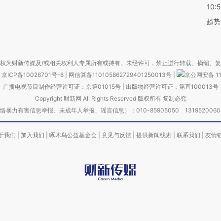
10:
趋势
权为财新传媒及/或相关权利人专属所有或持有。未经许可，禁止进行转载、摘编、
京ICP备10026701号-8
|
网信算备110105862729401250013号
|
京公网安备 11
广播电视节目制作经营许可证：京第01015号
|
出版物经营许可证：第直100013号
Copyright 财新网 All Rights Reserved 版权所有 复制必究
害信息举报、未成年人举报、谣言信息）：010-85905050 13195200605 举报邮
于我们
|
加入我们
|
啄木鸟公益基金会
|
意见与反馈
|
提供新闻线索
|
联系我们
|
友情