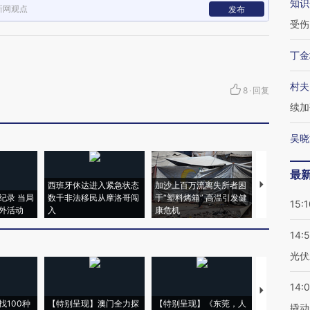
知识
新网观点
发布
受伤
丁金
村夫
8
·
回复
续加
吴晓
最
西班牙休达进入紧急状态
加沙上百万流离失所者困
马航飞行员
纪录 当局
数千非法移民从摩洛哥闯
于“塑料烤箱” 高温引发健
粒摇头丸 尿
15:1
外活动
入
康危机
毒品
14:
光伏
14:
【推广】走
找100种
【特别呈现】澳门全力探
【特别呈现】《东莞，人
会，让数智科
撬动