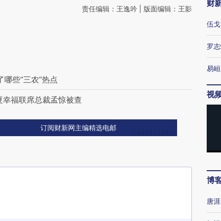
财
责任编辑：王逸吟 | 版面编辑：王影
伍戈
罗志
易峘
了哪些“三农”热点
视
夏幸福联席总裁孟惊被查
订阅财新网主编精选电邮
博
唐涯