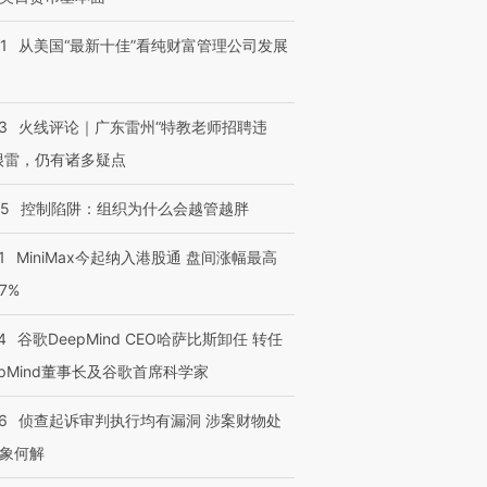
有意思的生活方式·第三对
住三大增长引擎是什么？
有意思的
1
从美国“最新十佳”看纯财富管理公司发展
3
火线评论｜广东雷州“特教老师招聘违
很雷，仍有诸多疑点
05
控制陷阱：组织为什么会越管越胖
1
MiniMax今起纳入港股通 盘间涨幅最高
77%
4
谷歌DeepMind CEO哈萨比斯卸任 转任
epMind董事长及谷歌首席科学家
6
侦查起诉审判执行均有漏洞 涉案财物处
象何解