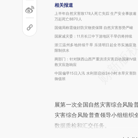
相关报道
上半年自然灾害致178人死亡失踪 生产安全事故逾
万起死亡8870人
国储局称需做好防灾物资保障 自然灾害形势严峻
国家减灾委：11月长江中下游地区干旱仍将持续
浙江温州多地持续干旱 乐清明日起全市实施应急
限制供水
两部门：针对陕西山西严重洪涝灾害启动国家Ⅳ级
救灾应急响应
中国偏早15日入汛 水利部启动24小时水旱灾害防
御值班
展第一次全国自然灾害综合风险
灾害综合风险普查领导小组组织全
数据质检和汇交任务。