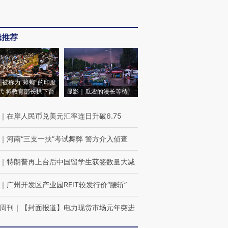
辑推荐
|被称为“蟑螂”的印度
代 将教育部长拱下台
显影｜瓜农的漫长等待
｜
在岸人民币兑美元汇率连日升破6.75
｜
河南“三支一扶”考试舞弊 警方介入侦查
｜
特朗普再上台后中国留学生获签数量大减
｜
广州开发区产业园REIT较发行价“腰斩”
周刊
｜
【封面报道】电力现货市场元年突进