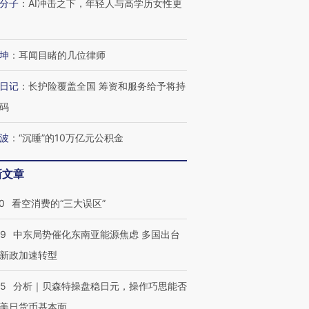
分子
：
AI冲击之下，年轻人与高学历女性更
坤
：
耳闻目睹的几位律师
日记
：
长护险覆盖全国 筹资和服务给予将持
码
波
：
“沉睡”的10万亿元公积金
新文章
跨国走私7万
视线｜HYROX的吸金
视线｜被
检体内含3种
术：是什么让中产们甘
泽连斯基密集出访美英 索
度Z世代
0
看空消费的“三大误区”
心“花钱找虐”？
要防空导弹“救急”
育部长拱
59
中东局势催化东南亚能源焦虑 多国出台
新政加速转型
05
分析｜贝森特操盘稳日元，操作巧思能否
进第四届链博
【商旅对话】华住集团
技“链”接产
【特别呈现】寻找100种
CFO：不靠规模取胜，华
【特别呈
美日货币基本面