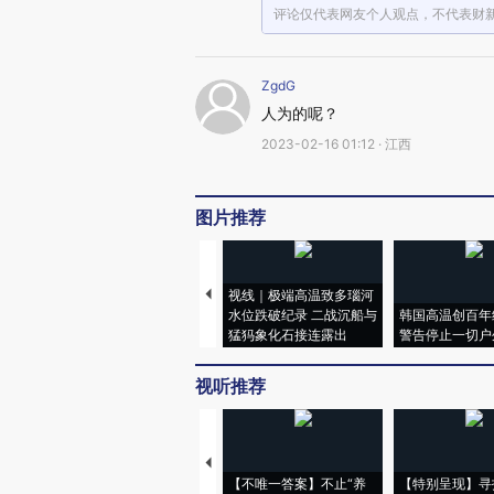
评论仅代表网友个人观点，不代表财
ZgdG
人为的呢？
2023-02-16 01:12 · 江西
图片推荐
视线｜极端高温致多瑙河
水位跌破纪录 二战沉船与
韩国高温创百年
猛犸象化石接连露出
警告停止一切户
视听推荐
【不唯一答案】不止“养
【特别呈现】寻