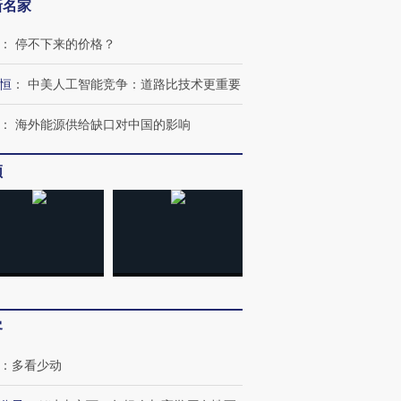
新名家
：
停不下来的价格？
恒
：
中美人工智能竞争：道路比技术更重要
：
海外能源供给缺口对中国的影响
频
客
：
多看少动