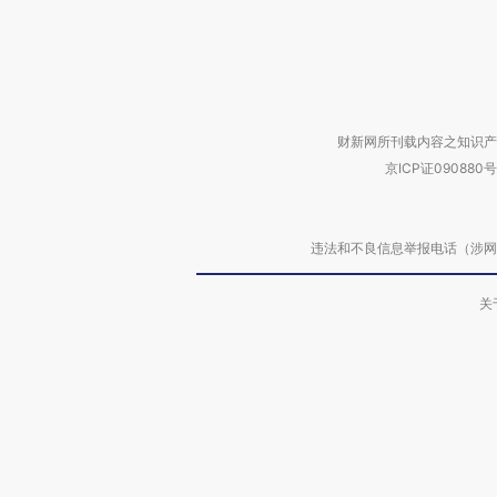
财新网所刊载内容之知识产
京ICP证090880号
违法和不良信息举报电话（涉网络暴力有
关