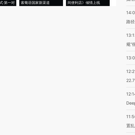
式·第一对
索葡语国家新渠道
间便利店》倾情上线
业
14:0
路径
13:1
规”
13:
12:2
22.
12:1
De
11:5
置乱