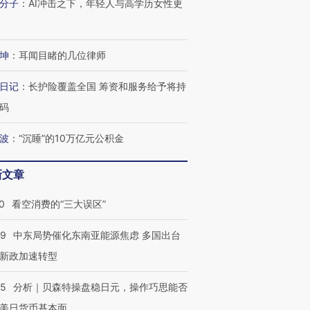
分子
：
AI冲击之下，年轻人与高学历女性更
坤
：
耳闻目睹的几位律师
日记
：
长护险覆盖全国 筹资和服务给予将持
码
波
：
“沉睡”的10万亿元公积金
新文章
0
看空消费的“三大误区”
59
中东局势催化东南亚能源焦虑 多国出台
新政加速转型
05
分析｜贝森特操盘稳日元，操作巧思能否
美日货币基本面