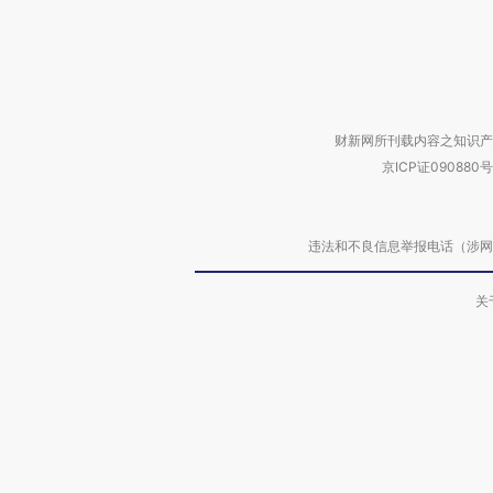
财新网所刊载内容之知识产
京ICP证090880号
违法和不良信息举报电话（涉网络暴力有
关