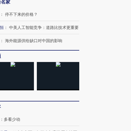
新名家
：
停不下来的价格？
恒
：
中美人工智能竞争：道路比技术更重要
：
海外能源供给缺口对中国的影响
频
客
：
多看少动