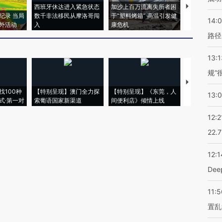
西班牙休达进入紧急状态
加沙上百万流离失所者困
马航飞行员
纪录 当局
数千非法移民从摩洛哥闯
于“塑料烤箱” 高温引发健
粒摇头丸 尿
14:0
外活动
入
康危机
毒品
路径
13:1
规”
【推广】走
找100种
【特别呈现】澳门全力探
【特别呈现】《东莞，人
会，让数智科
13:
式·第一对
索葡语国家新渠道
间便利店》倾情上线
业
12:2
22.
12:1
De
11:5
置乱