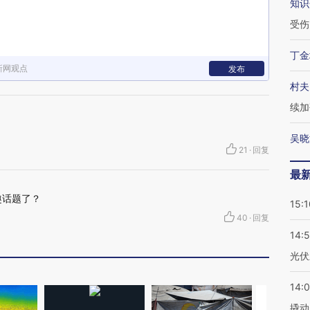
知识
受伤
丁金
新网观点
发布
村夫
续加
吴晓
21
·
回复
最
趣话题了？
15:1
40
·
回复
14:
光伏
14:
撬动