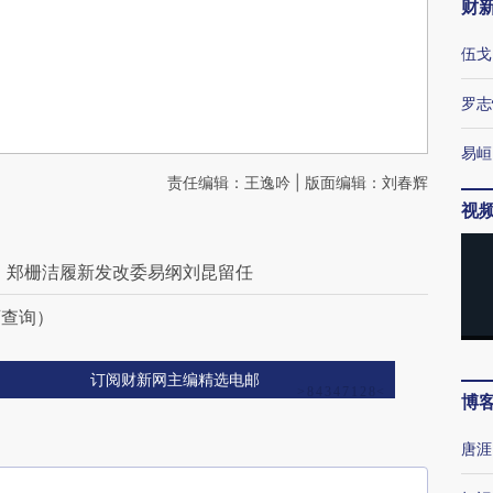
财
伍戈
罗志
易峘
责任编辑：王逸吟 | 版面编辑：刘春辉
视
 郑栅洁履新发改委易纲刘昆留任
可查询）
订阅财新网主编精选电邮
博
唐涯