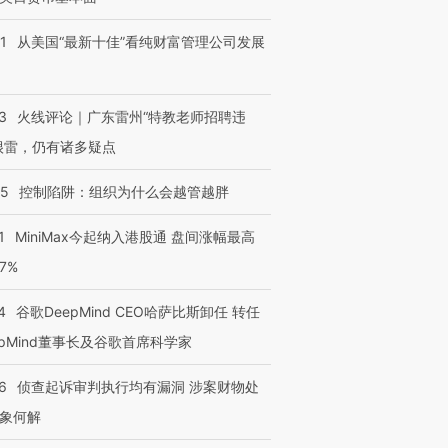
跨国走私7万
视线｜HYROX的吸金
视线｜被
检体内含3种
术：是什么让中产们甘
泽连斯基密集出访美英 索
度Z世代
1
从美国“最新十佳”看纯财富管理公司发展
心“花钱找虐”？
要防空导弹“救急”
育部长拱
3
火线评论｜广东雷州“特教老师招聘违
很雷，仍有诸多疑点
进第四届链博
【商旅对话】华住集团
技“链”接产
【特别呈现】寻找100种
CFO：不靠规模取胜，华
【特别呈
05
控制陷阱：组织为什么会越管越胖
有意思的生活方式·第三对
住三大增长引擎是什么？
有意思的
1
MiniMax今起纳入港股通 盘间涨幅最高
77%
4
谷歌DeepMind CEO哈萨比斯卸任 转任
epMind董事长及谷歌首席科学家
6
侦查起诉审判执行均有漏洞 涉案财物处
象何解