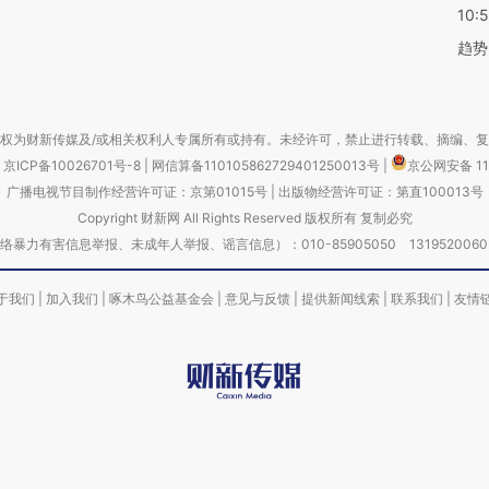
10:
趋势
权为财新传媒及/或相关权利人专属所有或持有。未经许可，禁止进行转载、摘编、
京ICP备10026701号-8
|
网信算备110105862729401250013号
|
京公网安备 11
广播电视节目制作经营许可证：京第01015号
|
出版物经营许可证：第直100013号
Copyright 财新网 All Rights Reserved 版权所有 复制必究
害信息举报、未成年人举报、谣言信息）：010-85905050 13195200605 举报邮
于我们
|
加入我们
|
啄木鸟公益基金会
|
意见与反馈
|
提供新闻线索
|
联系我们
|
友情