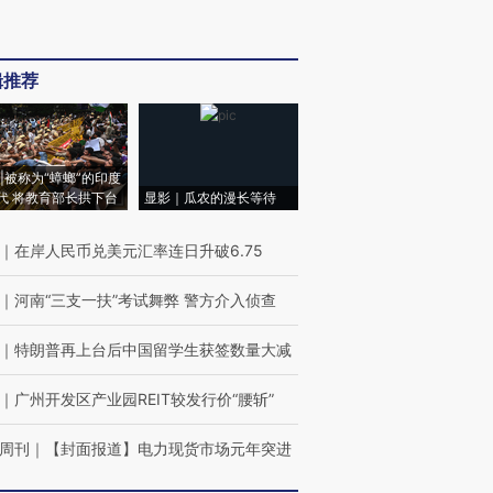
辑推荐
|被称为“蟑螂”的印度
代 将教育部长拱下台
显影｜瓜农的漫长等待
｜
在岸人民币兑美元汇率连日升破6.75
｜
河南“三支一扶”考试舞弊 警方介入侦查
｜
特朗普再上台后中国留学生获签数量大减
｜
广州开发区产业园REIT较发行价“腰斩”
周刊
｜
【封面报道】电力现货市场元年突进