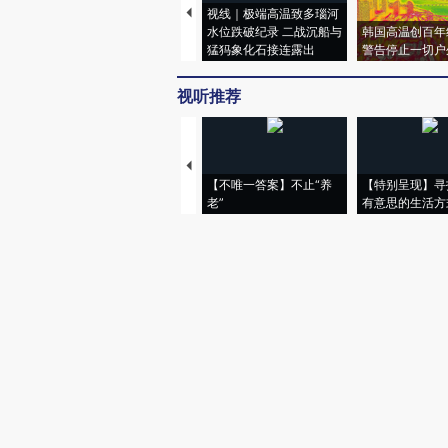
视线｜极端高温致多瑙河
水位跌破纪录 二战沉船与
韩国高温创百年
猛犸象化石接连露出
警告停止一切户
视听推荐
【不唯一答案】不止“养
【特别呈现】寻
老”
有意思的生活方