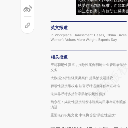
感受作为判断标准，而非加
的二次伤害，有效防止损害
英文报道
In Workplace Harassment Cases, China Gives
Women’s Voices More Weight, Experts Say
相关报道
应对职场性骚扰，指导性案例明确企业管理者防治
义务
大数据分析性骚扰类案件 提防治改进建议
职场性骚扰维权难 法官呼吁适度降低举证标准
法律界呼吁多措并举防治职场性骚扰
魏永征：揭发性骚扰引发诽谤案与民事举证制度的
演进
重塑银行职场文化 中银协首提“防止性骚扰”