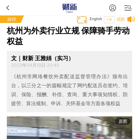
政经
English
试听
T中
杭州为外卖行业立规 保障骑手劳动
权益
文｜财新 王雅娟（实习）
2023年04月19日 20:45
《杭州市网络餐饮外卖配送监督管理办法》颁布出
台，以三分之一的篇幅规定了网约配送员在签约、培
训、保险、报酬、补偿、查询、重大事项知情权、防
疲劳、算法规制、申诉、关怀基金等方面各项权益
原图