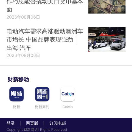
作巧思能否撬动美日货币基本
面
2026年08月06日
电动汽车需求高涨驱动澳洲车
市增长 中国品牌表现强劲｜
出海·汽车
2026年08月06日
财新移动
财新
财新周刊
Caixin
登录
网页版
订阅电邮
|
|
Copyright 财新网 All Rights Reserved