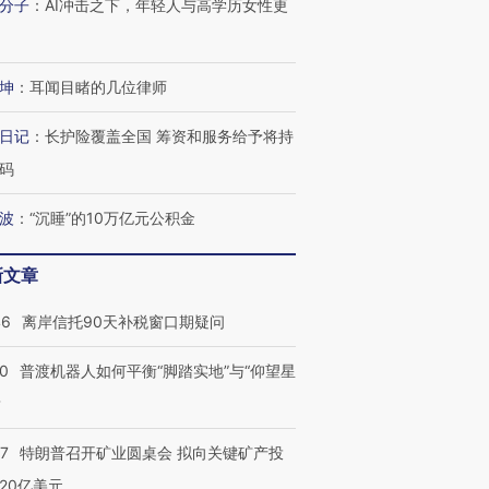
分子
：
AI冲击之下，年轻人与高学历女性更
进第四届链博
【商旅对话】华住集团
技“链”接产
【特别呈现】寻找100种
CFO：不靠规模取胜，华
【特别呈
坤
：
耳闻目睹的几位律师
有意思的生活方式·第三对
住三大增长引擎是什么？
有意思的
日记
：
长护险覆盖全国 筹资和服务给予将持
码
波
：
“沉睡”的10万亿元公积金
新文章
46
离岸信托90天补税窗口期疑问
00
普渡机器人如何平衡“脚踏实地”与“仰望星
？
57
特朗普召开矿业圆桌会 拟向关键矿产投
20亿美元