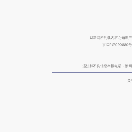
财新网所刊载内容之知识产
京ICP证090880号
违法和不良信息举报电话（涉网络暴力有
关