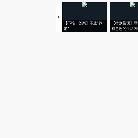
【不唯一答案】不止“养
【特别呈现】寻
老”
有意思的生活方