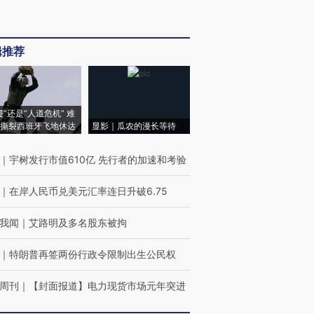
辑推荐
侵”还是“人道危机” 难
撕裂西班牙飞地休达
显影｜瓜农的漫长等待
｜
宇树发行市值610亿 先行者的加速和考验
｜
在岸人民币兑美元汇率连日升破6.75
我闻
｜
艾路明及多名股东被拘
｜
特朗普再签两份行政令限制出生公民权
周刊
｜
【封面报道】电力现货市场元年突进