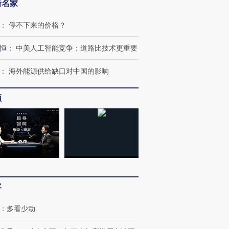
新名家
：
停不下来的价格？
恒
：
中美人工智能竞争：道路比技术更重要
：
海外能源供给缺口对中国的影响
频
”还是“人道危
湖北宜昌局部短时降雨
哈尔滨遭遇短时极端强降
客
撕裂西班牙
128毫米 紧急转移近
雨 3小时累计雨量超80毫
秘鲁纳斯
4000人
米
13人遇难
：
多看少动