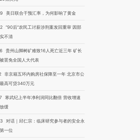
09
美日联合干预汇率，为何影响了黄金
32
“90后”农民工讨薪涉刑案发回重审 因部
实不清
36
贵州山脚树矿难致16人死亡近三年 矿长
被罢免全国人大代表
2
非京籍五环内购房社保降至一年 北京市公
最高可贷340万元
7
寒武纪上半年净利润同比翻倍 营收增速
放缓
53
对话｜邱仁宗：临床研究参与者的安全永
第一位