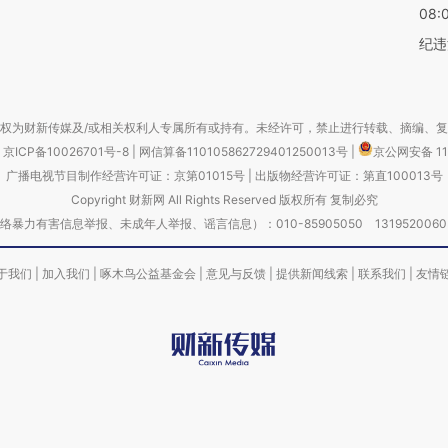
08:
纪违
权为财新传媒及/或相关权利人专属所有或持有。未经许可，禁止进行转载、摘编、
京ICP备10026701号-8
|
网信算备110105862729401250013号
|
京公网安备 11
广播电视节目制作经营许可证：京第01015号
|
出版物经营许可证：第直100013号
Copyright 财新网 All Rights Reserved 版权所有 复制必究
害信息举报、未成年人举报、谣言信息）：010-85905050 13195200605 举报邮
于我们
|
加入我们
|
啄木鸟公益基金会
|
意见与反馈
|
提供新闻线索
|
联系我们
|
友情