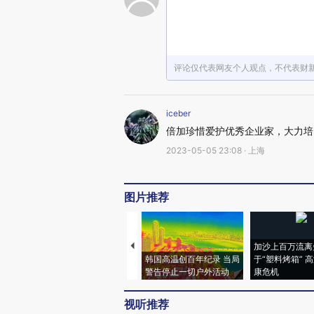
评论仅代表网友个人观点，不代表财
iceber
倍加珍惜爱护优秀企业家，大力培
2023-05-05 23:08 · 上海
图片推荐
加沙上百万流离
韩国高温创百年纪录 当局
于“塑料烤箱” 
警告停止一切户外活动
康危机
视听推荐