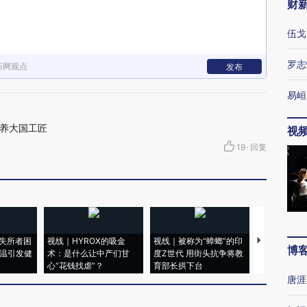
财
伍戈
罗志
新网观点
发布
易峘
养大国工匠
视
19
·
回复
失所者困
视线｜HYROX的吸金
视线｜被称为“蟑螂”的印
视线｜“入侵
博
高温引发健
术：是什么让中产们甘
度Z世代 用街头抗争将教
机”？难民潮
心“花钱找虐”？
育部长拱下台
飞地休达
唐涯