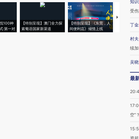
知识
受伤
【推广】走
找100种
【特别呈现】澳门全力探
【特别呈现】《东莞，人
会，让数智科
丁金
式·第一对
索葡语国家新渠道
间便利店》倾情上线
业
村夫
续加
吴晓
最
20:
17:
空”
15:
资超