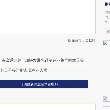
财
财
写
引
版面编辑：吴秋晗
 审议通过关于加快发展先进制造业集群的意见等
艇赴苏丹接运撤离我在苏人员
订阅财新网主编精选电邮