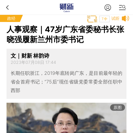
政经
试听
T中
人事观察｜47岁广东省委秘书长张
晓强履新兰州市委书记
文｜财新 林韵诗
2023年07月08日 17:44
长期任职浙江，2019年底转岗广东，是目前最年轻的
省会首府书记；“75后”现任省级党委常委全部任职中
西部
原图