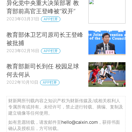
异化党中央重大决策部署 教
育部前高官王登峰被“双开”
2023年03月31日
APP打开
教育部体卫艺司原司长王登峰
被批捕
2023年02月16日
APP打开
教育部新司长到任 校园足球
何去何从
2022年10月10日
APP打开
财新网所刊载内容之知识产权为财新传媒及/或相关权利人
专属所有或持有。未经许可，禁止进行转载、摘编、复制及
建立镜像等任何使用。
如有意愿转载，请发邮件至
hello@caixin.com
，获得书面
确认及授权后，方可转载。