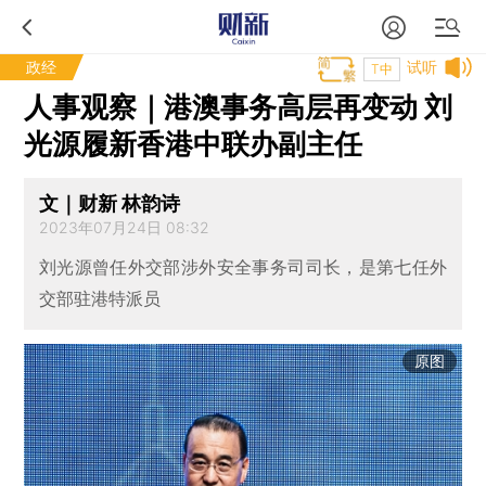
政经
试听
T中
人事观察｜港澳事务高层再变动 刘
光源履新香港中联办副主任
文｜财新 林韵诗
2023年07月24日 08:32
刘光源曾任外交部涉外安全事务司司长，是第七任外
交部驻港特派员
原图