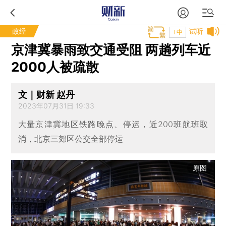
政经
试听
T中
京津冀暴雨致交通受阻 两趟列车近
2000人被疏散
文｜财新 赵丹
2023年07月31日 19:33
大量京津冀地区铁路晚点、停运，近200班航班取
消，北京三郊区公交全部停运
原图