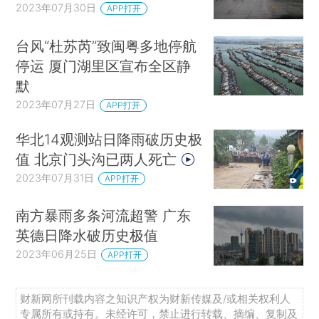
2023年07月30日
APP打开
台风“杜苏芮”致闽粤多地停航
停运 厦门湖里区宣布全区静
默
2023年07月27日
APP打开
华北14观测站日降雨破历史极
值 北京门头沟已两人死亡
2023年07月31日
APP打开
南方暴雨多条河流超警 广东
英德日降水破历史极值
2023年06月25日
APP打开
财新网所刊载内容之知识产权为财新传媒及/或相关权利人
专属所有或持有。未经许可，禁止进行转载、摘编、复制及