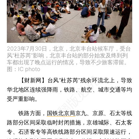
2023年7月30日，北京，北京丰台站候车厅，受台
风“杜苏芮”影响，北京丰台站的部分始发及终到列
车都出现了晚点运行的情况，导致不少旅客滞留。
图：IC photo
【财新网】
台风“杜苏芮”残余环流北上，导致
华北地区连续强降雨，铁路、航空、城市交通等均
受严重影响。
铁路方面，
国铁北京局
京九、京原、石太等线
路部分区间采取临时封闭措施，京雄城际、石太客
专、石济客专等高铁线路部分区间采取限速运行，