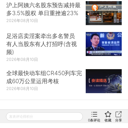
沪上阿姨六名股东预告减持最
多3.5%股权 单日重挫逾23%
2026年08月10日
足浴店卖淫案牵出多名警员
有人当股东有人打招呼(含视
频)
2026年08月10日
全球最快动车组CR450列车完
成60万公里运用考核
2026年08月10日
财新移动
发表评论得积分
0
条评论
收藏
分享