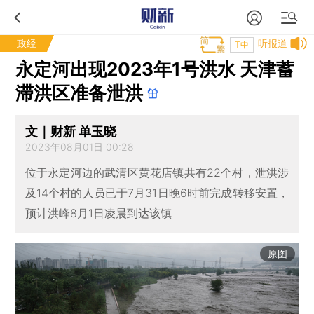
政经
听报道
T中
永定河出现2023年1号洪水 天津蓄
滞洪区准备泄洪
文｜财新 单玉晓
2023年08月01日 00:28
位于永定河边的武清区黄花店镇共有22个村，泄洪涉
及14个村的人员已于7月31日晚6时前完成转移安置，
预计洪峰8月1日凌晨到达该镇
原图