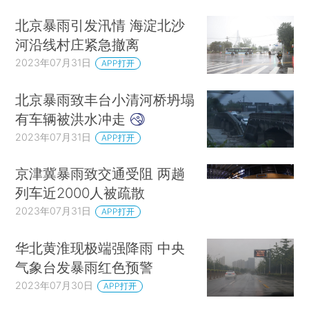
合工作队，在村口、重点防洪点位进行巡查值守，
北京暴雨引发汛情 海淀北沙
同时对堤岸的漏点进行加固。
河沿线村庄紧急撤离
流经天津的永定河承担北京官厅水库的泄洪任
2023年07月31日
APP打开
务。7月31日下午2点，天津市水文水资源管理中心
北京暴雨致丰台小清河桥坍塌
发布永定河洪水红色预警信号。武清区调集各街镇
有车辆被洪水冲走
100多人，在上午临时修建了一条长1500米的堤
2023年07月31日
APP打开
坝，用来抵御洪水。同时在黄花店镇邵七堤村的桥
头位置，准备了2000个防汛沙袋。
京津冀暴雨致交通受阻 两趟
列车近2000人被疏散
武清区黄花店镇位于永定河边。财新31日晚间
2023年07月31日
APP打开
致电镇政府，其工作人员表示，全镇共有22个村，
泄洪涉及14个村的人员已于晚6点前完成转移安
华北黄淮现极端强降雨 中央
置，预计洪峰8月1日凌晨到达该镇，工作人员正在
气象台发暴雨红色预警
备勤。
2023年07月30日
APP打开