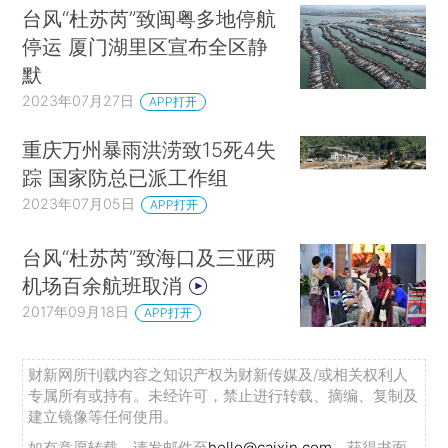
此外，东淀蓄滞洪区位于大清河水系下游，其
台风“杜苏芮”致闽粤多地停航
中涉及天津西青区的部分，占地约五万亩，处于末
停运 厦门湖里区宣布全区静
端位置，包括辛口、杨柳青两个镇。据北方网报
默
道，目前该区域已经做好蓄滞洪区启用准备，镇里
2023年07月27日
APP打开
安排人员和机械，值守在四个阻水坝埝和分洪口
重庆万州暴雨洪涝致15死4失
门，等待命令随时拆除，将上游来水引入蓄滞洪
踪 国家防总已派工作组
区。
2023年07月05日
APP打开
位于天津市蓟州区下窝头镇青甸洼也是蓄滞洪
台风“杜苏芮”致海口及三亚两
区。财新31日晚10时许致电下窝头镇政府，其工作
机场百余航班取消
人员表示青甸洼属于蓄滞洪区，亦在做泄洪准备，
2017年09月18日
APP打开
但目前不便披露具体情况。■
更多报道详见：
【专题新闻】现场·原创：华北
财新网所刊载内容之知识产权为财新传媒及/或相关权利人
洪水直击
专属所有或持有。未经许可，禁止进行转载、摘编、复制及
建立镜像等任何使用。
如有意愿转载，请发邮件至
hello@caixin.com
，获得书面