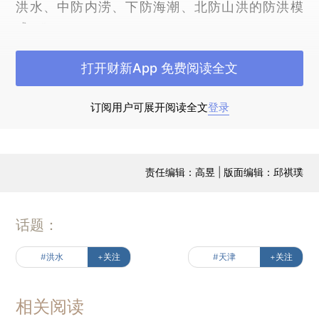
洪水、中防内涝、下防海潮、北防山洪的防洪模
式。”
财新检索《天津市蓄滞洪区管理条例》看到，
打开财新App 免费阅读全文
天津蓄滞洪区是指该市行政区域内临时贮存和调蓄
洪水的青甸洼、盛庄洼、黄庄洼、大黄堡洼、永定
订阅用户可展开阅读全文
登录
河泛区、三角淀、七里海、东淀、文安洼、贾口
洼、团泊洼、大港行洪道、淀北等13处低洼地区。
这13个蓄滞洪区分散在天津九个区、县境内。
责任编辑：高昱 | 版面编辑：邱祺璞
其中较为重要的蓄滞洪区大黄堡洼主要位于武
清区和宝坻区，分泄青龙湾减河和北运河的洪水。
话题：
据北方网报道，青龙湾减河承担北京城区以及房山
#洪水
+关注
#天津
+关注
区、通州区的泄洪任务。随着上游降雨量增加、水
位上涨，为确保行洪安全，沿线宝坻、武清两个区
相关阅读
的各街镇、水务、公安等部门，组成了近千人的联