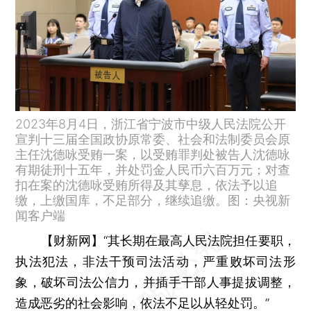
2023年8月4日，浙江省宁波市中级人民法院公开
宣判十三届全国政协原常委、社会和法制委员会原
主任沈德咏受贿一案，以受贿罪判处被告人沈德咏
有期徒刑十五年，并处罚金人民币六百万元；对查
扣在案的沈德咏受贿所得及其孳息，依法予以追
缴，上缴国库，不足部分，继续追缴。图：央视新
闻客户端
【财新网】
“其长期在最高人民法院担任要职，
执法犯法，非法干预司法活动，严重败坏司法形
象，破坏司法公信力，并插手干部人事提拔调整，
造成恶劣的社会影响，依法不足以从轻处罚。”