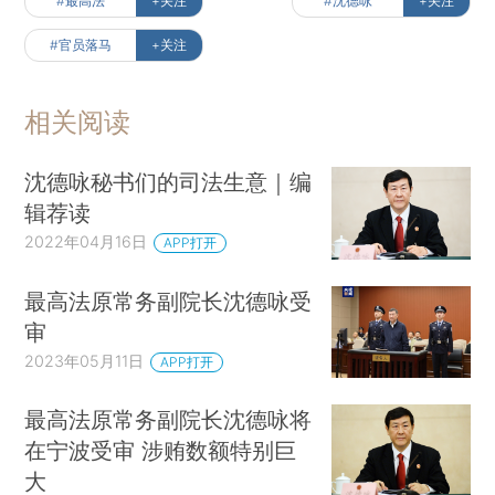
#最高法
+关注
#沈德咏
+关注
#官员落马
+关注
相关阅读
沈德咏秘书们的司法生意｜编
辑荐读
2022年04月16日
APP打开
最高法原常务副院长沈德咏受
审
2023年05月11日
APP打开
最高法原常务副院长沈德咏将
在宁波受审 涉贿数额特别巨
大