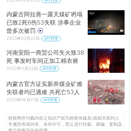
APP打开
内蒙古阿拉善一露天煤矿坍塌
已致2死6伤53失联 涉事企业
曾多次被罚
2023年02月22日
APP打开
河南安阳一商贸公司失火致38
死 事发时车间正加工棉衣裤
2022年11月22日
APP打开
内蒙古官方证实新井煤业矿难
失联者均已遇难 共死亡53人
2023年06月21日
APP打开
财新网所刊载内容之知识产权为财新传媒及/或相关权利人
专属所有或持有。未经许可，禁止进行转载、摘编、复制及
建立镜像等任何使用。