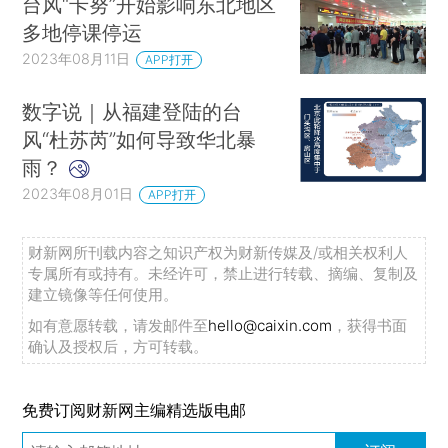
台风“卡努”开始影响东北地区
多地停课停运
2023年08月11日
APP打开
数字说｜从福建登陆的台
风“杜苏芮”如何导致华北暴
雨？
2023年08月01日
APP打开
财新网所刊载内容之知识产权为财新传媒及/或相关权利人
专属所有或持有。未经许可，禁止进行转载、摘编、复制及
建立镜像等任何使用。
如有意愿转载，请发邮件至
hello@caixin.com
，获得书面
确认及授权后，方可转载。
免费订阅财新网主编精选版电邮