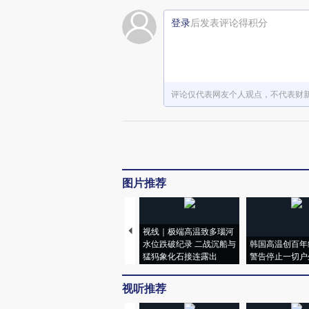
登录
后发表评论得积分
评论仅代表网友个人观点，不代表财
图片推荐
视线｜极端高温致多瑙河
水位跌破纪录 二战沉船与
韩国高温创百年
猛犸象化石接连露出
警告停止一切户
视听推荐