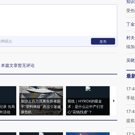
知识
受伤
丁金
村夫
新网观点
发布
续加
吴晓
本篇文章暂无评论
最
17:
手祖
加沙上百万流离失所者困
视线｜HYROX的吸金
马航飞行员
纪录 当局
于“塑料烤箱” 高温引发健
术：是什么让中产们甘
粒摇头丸 尿
17:
外活动
康危机
心“花钱找虐”？
毒品
提前
17:1