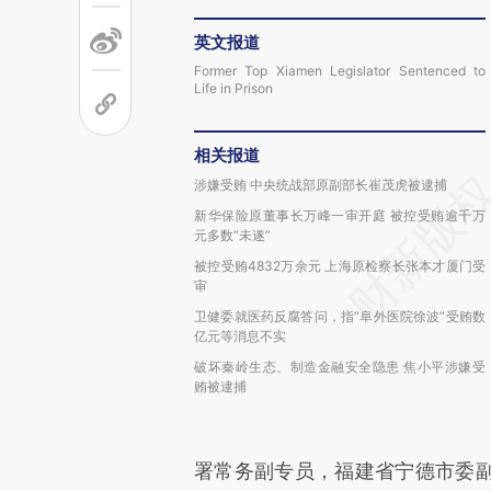
英文报道
Former Top Xiamen Legislator Sentenced to
Life in Prison
相关报道
涉嫌受贿 中央统战部原副部长崔茂虎被逮捕
新华保险原董事长万峰一审开庭 被控受贿逾千万
元多数“未遂”
被控受贿4832万余元 上海原检察长张本才厦门受
审
卫健委就医药反腐答问，指“阜外医院徐波”受贿数
亿元等消息不实
破坏秦岭生态、制造金融安全隐患 焦小平涉嫌受
贿被逮捕
署常务副专员，福建省宁德市委