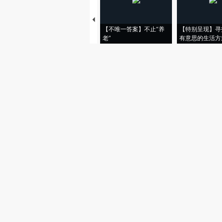
【不唯一答案】不止“养
【特别呈现】寻
老”
有意思的生活方