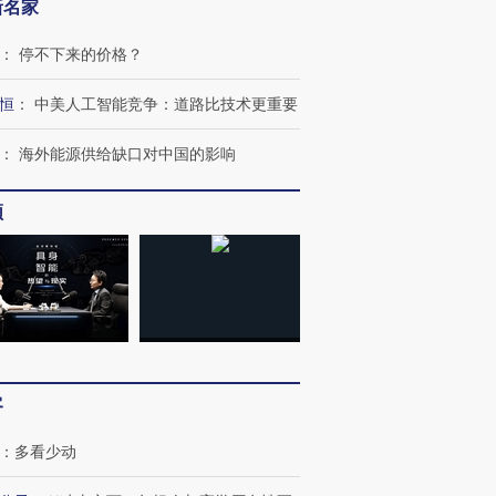
新名家
：
停不下来的价格？
恒
：
中美人工智能竞争：道路比技术更重要
：
海外能源供给缺口对中国的影响
频
客
：
多看少动