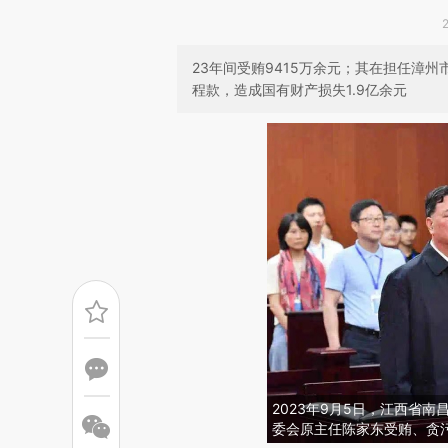
23年间受贿9415万余元；其在担任漳
程款，造成国有财产损失1.9亿余元
2023年9月5日，江西省
委会原主任陈家东受贿、贪