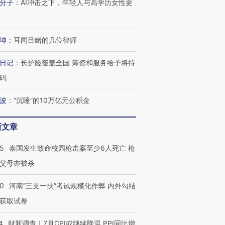
分子
：
AI冲击之下，年轻人与高学历女性更
坤
：
耳闻目睹的几位律师
日记
：
长护险覆盖全国 筹资和服务给予将持
码
波
：
“沉睡”的10万亿元公积金
新文章
45
泰国发生致命校园枪击案至少6人死亡 枪
父母亦被杀
跨国走私7万
视线｜被称为“蟑螂”的印
视线｜“入侵”还是“人道危
检体内含3种
度Z世代 用街头抗争将教
机”？难民潮撕裂西班牙
秘鲁纳斯
40
河南“三支一扶”考试规模化作弊 内外勾结
育部长拱下台
飞地休达
13人遇难
获取试卷
4
财新调查｜7月CPI或继续降温 PPI同比增