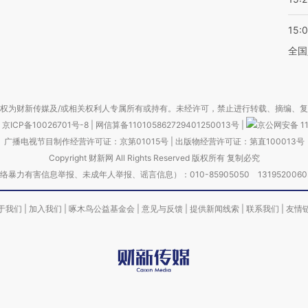
15:
全国
权为财新传媒及/或相关权利人专属所有或持有。未经许可，禁止进行转载、摘编、
京ICP备10026701号-8
|
网信算备110105862729401250013号
|
京公网安备 11
广播电视节目制作经营许可证：京第01015号
|
出版物经营许可证：第直100013号
Copyright 财新网 All Rights Reserved 版权所有 复制必究
害信息举报、未成年人举报、谣言信息）：010-85905050 13195200605 举报邮
于我们
|
加入我们
|
啄木鸟公益基金会
|
意见与反馈
|
提供新闻线索
|
联系我们
|
友情