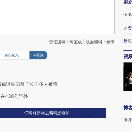
财
伍戈
罗志
易峘
责任编辑：陈宝成 | 版面编辑：鲍琦
#陈家东
+关注
视
0强蜀道集团及子公司多人被查
在430公里外
博
订阅财新网主编精选电邮
唐涯