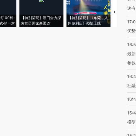
速有
【推广】走
找100种
【特别呈现】澳门全力探
【特别呈现】《东莞，人
会，让数智科
17:
式·第一对
索葡语国家新渠道
间便利店》倾情上线
业
优势
16:
最新
参数
16:
社融
16:
15:
模型
15:2