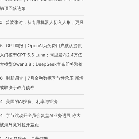
触顶回落迹象
进第四届链博
【商旅对话】华住集团
技“链”接产
【特别呈现】寻找100种
CFO：不靠规模取胜，华
【特别呈
00
普渡张涛：从专用机器人切入人形，更具
有意思的生活方式·第三对
住三大增长引擎是什么？
有意思的
55
GPT周报｜OpenAI为免费用户默认提供
入门模型GPT-5.6 Luna；阿里发布2.4万亿
大模型Qwen3.8；DeepSeek宣布即将涨价
46
财新调查｜7月金融数据季节性承压 新增
或取决于政府债券
44
美国的AI投资、利率与经济
44
字节跳动开全员会复盘AI业务进展 称大
被海外竞对拉开差距
1
AI不是镜子，是蒸馏器