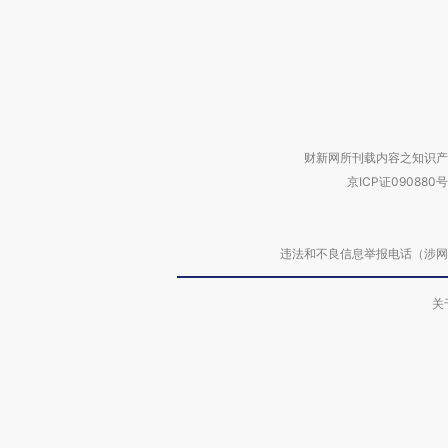
财新网所刊载内容之知识产
京ICP证090880号
违法和不良信息举报电话（涉网络暴力有
关