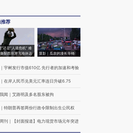
辑推荐
侵”还是“人道危机” 难
撕裂西班牙飞地休达
显影｜瓜农的漫长等待
｜
宇树发行市值610亿 先行者的加速和考验
｜
在岸人民币兑美元汇率连日升破6.75
我闻
｜
艾路明及多名股东被拘
｜
特朗普再签两份行政令限制出生公民权
周刊
｜
【封面报道】电力现货市场元年突进