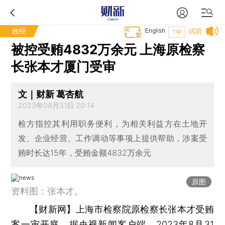
政经
English
试听
T中
被控受贿4832万余元 上海原检察
长张本才厦门受审
文｜财新 葛杏航
2023年08月31日 20:14
检方指控其利用职务便利，为相关利益方在土地开
发、企业经营、工作调动等事项上提供帮助，涉案受
贿时长达15年，受贿金额4832万余元
原图
资料图：张本才。
【财新网】
上海市检察院原检察长张本才受贿
案一审开庭。据央视新闻客户端，2023年8月31