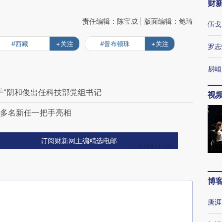
财
责任编辑：陈宝成 | 版面编辑：鲍琦
伍戈
#西藏
+关注
#普布顿珠
+关注
罗志
易峘
手”阴和俊出任科技部党组书记
视
 多名新任一把手亮相
订阅财新网主编精选电邮
博
唐涯