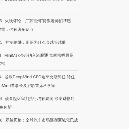
跨国走私7万
视线｜HYROX的吸金
视线｜被
3
火线评论｜广东雷州“特教老师招聘违
检体内含3种
术：是什么让中产们甘
泽连斯基密集出访美英 索
度Z世代
心“花钱找虐”？
要防空导弹“救急”
育部长拱
很雷，仍有诸多疑点
05
控制陷阱：组织为什么会越管越胖
1
MiniMax今起纳入港股通 盘间涨幅最高
进第四届链博
【商旅对话】华住集团
77%
技“链”接产
【特别呈现】寻找100种
CFO：不靠规模取胜，华
【特别呈
有意思的生活方式·第三对
住三大增长引擎是什么？
有意思的
4
谷歌DeepMind CEO哈萨比斯卸任 转任
epMind董事长及谷歌首席科学家
6
侦查起诉审判执行均有漏洞 涉案财物处
象何解
58
罗兰贝格：全球汽车市场逐渐区域化已成