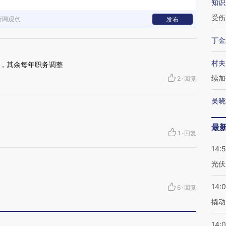
知识
受伤
新网观点
发布
丁金
村夫
，其余每年职务调整
续加
2
·
回复
吴晓
最
1
·
回复
14:
光伏
14:
6
·
回复
撬动
14:0