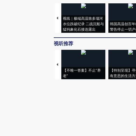
视线｜极端高温致多瑙河
水位跌破纪录 二战沉船与
韩国高温创百年
猛犸象化石接连露出
警告停止一切户
视听推荐
【不唯一答案】不止“养
【特别呈现】寻
老”
有意思的生活方