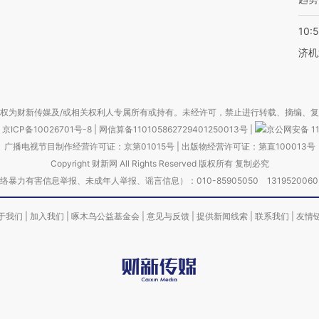
10:
济机
权为财新传媒及/或相关权利人专属所有或持有。未经许可，禁止进行转载、摘编、
京ICP备10026701号-8
|
网信算备110105862729401250013号
|
京公网安备 11
广播电视节目制作经营许可证：京第01015号
|
出版物经营许可证：第直100013号
Copyright 财新网 All Rights Reserved 版权所有 复制必究
害信息举报、未成年人举报、谣言信息）：010-85905050 13195200605 举报邮
于我们
|
加入我们
|
啄木鸟公益基金会
|
意见与反馈
|
提供新闻线索
|
联系我们
|
友情