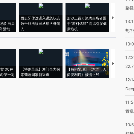
路径
西班牙休达进入紧急状态
加沙上百万流离失所者困
马航飞行员
13:1
纪录 当局
数千非法移民从摩洛哥闯
于“塑料烤箱” 高温引发健
粒摇头丸 尿
外活动
入
康危机
毒品
规”
13:
12:2
【推广】走
22.
找100种
【特别呈现】澳门全力探
【特别呈现】《东莞，人
会，让数智科
式·第一对
索葡语国家新渠道
间便利店》倾情上线
业
12:1
De
11:5
置乱
10:
趋势