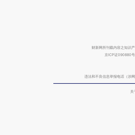
财新网所刊载内容之知识产
京ICP证090880号
违法和不良信息举报电话（涉网络暴力有
关