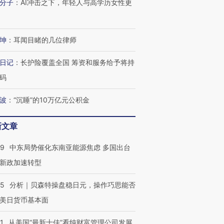
分子
：
AI冲击之下，年轻人与高学历女性更
坤
：
耳闻目睹的几位律师
日记
：
长护险覆盖全国 筹资和服务给予将持
码
波
：
“沉睡”的10万亿元公积金
新文章
59
中东局势催化东南亚能源焦虑 多国出台
新政加速转型
05
分析｜贝森特操盘稳日元，操作巧思能否
美日货币基本面
1
从美国“最新十佳”看纯财富管理公司发展