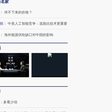
新名家
：
停不下来的价格？
恒
：
中美人工智能竞争：道路比技术更重要
：
海外能源供给缺口对中国的影响
频
客
：
多看少动