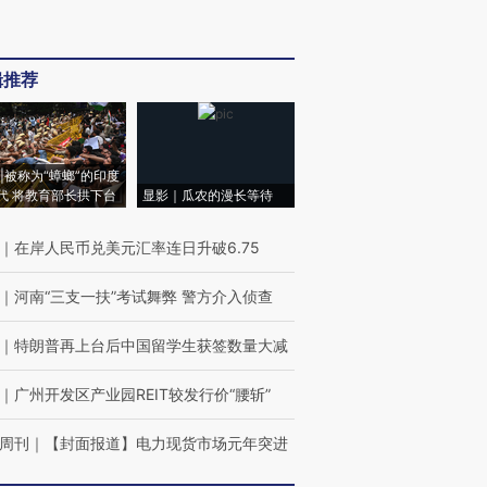
辑推荐
|被称为“蟑螂”的印度
代 将教育部长拱下台
显影｜瓜农的漫长等待
｜
在岸人民币兑美元汇率连日升破6.75
｜
河南“三支一扶”考试舞弊 警方介入侦查
｜
特朗普再上台后中国留学生获签数量大减
｜
广州开发区产业园REIT较发行价“腰斩”
周刊
｜
【封面报道】电力现货市场元年突进