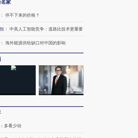
新名家
：
停不下来的价格？
恒
：
中美人工智能竞争：道路比技术更重要
：
海外能源供给缺口对中国的影响
频
客
：
多看少动