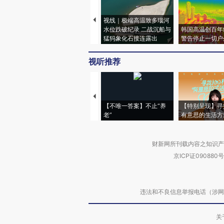
视线｜极端高温致多瑙河
水位跌破纪录 二战沉船与
韩国高温创百年
猛犸象化石接连露出
警告停止一切户
视听推荐
【不唯一答案】不止“养
【特别呈现】寻
老”
有意思的生活方
财新网所刊载内容之知识产
京ICP证090880号
违法和不良信息举报电话（涉网络暴力有
关