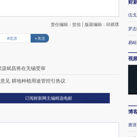
财
伍戈
责任编辑：贺信 | 版面编辑：邱祺璞
罗志
#北京
+关注
易峘
视
主席汲斌昌将在无锡受审
意见 耕地种植用途管控引热议
订阅财新网主编精选电邮
博
唐涯