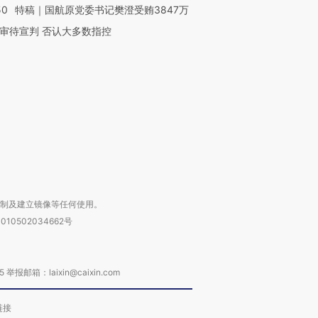
50
特稿｜国航原党委书记樊澄受贿3847万
OX的吸金
马航飞行员跨国走私7万
视线｜被称为“蟑螂”的印
审待宣判 否认大多数指控
让中产们甘
粒摇头丸 尿检体内含3种
度Z世代 用街头抗争将教
秘鲁纳斯
”？
毒品
育部长拱下台
13人遇难
进第四届链博
【商旅对话】华住集团
技“链”接产
【特别呈现】寻找100种
CFO：不靠规模取胜，华
【特别呈
有意思的生活方式·第三对
住三大增长引擎是什么？
有意思的
复制及建立镜像等任何使用。
010502034662号
箱：laixin@caixin.com
链接