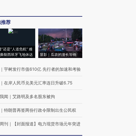
辑推荐
侵”还是“人道危机” 难
撕裂西班牙飞地休达
显影｜瓜农的漫长等待
｜
宇树发行市值610亿 先行者的加速和考验
｜
在岸人民币兑美元汇率连日升破6.75
我闻
｜
艾路明及多名股东被拘
｜
特朗普再签两份行政令限制出生公民权
周刊
｜
【封面报道】电力现货市场元年突进