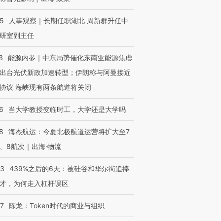
25
人事观察｜长期任职湖北 周新群升任中
研室副主任
3
能源内参｜中东局势催化东南亚能源焦虑
出台光伏新政加速转型；伊朗称与阿曼接近
协议 海峡现有两条航道将关闭
6
当大学教授变临时工，大学还是大学吗
8
海杰航运：今夏北极航道运营将扩大至7
、8航次｜出海·物流
53
439%之后的6天：被硅谷和华尔街追捧
才，为何走入杠杆误区
07
陈龙：Token时代的商业与组织