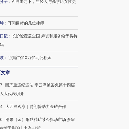
分子
：
AI冲击之下，年轻人与高学历女性更
坤
：
耳闻目睹的几位律师
日记
：
长护险覆盖全国 筹资和服务给予将持
码
波
：
“沉睡”的10万亿元公积金
新文章
07
因严重违纪违法 李云泽被罢免第十四届
人大代表职务
44
大西洋观察｜特朗普助力金砖合作
40
刚果（金）铜钴精矿禁令扰动市场 多家
称暂无影响 | 出海·政策