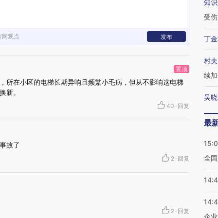
知识
受伤
新网观点
发布
丁金
村夫
置顶
续加
，所在小区的电梯长期异响且频繁小毛病，但从不影响这电梯
换新。
吴晓
40
·
回复
最
15:
事故了
全国
2
·
回复
14:
14:
2
·
回复
企业