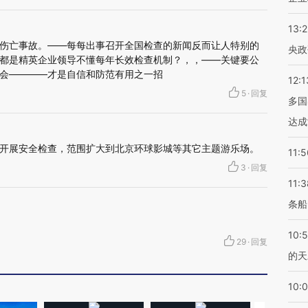
13:
伤亡事故。——每每出事召开全国检查的新闻反而让人特别的
央政
都是精英企业领导不懂每年长效检查机制？，，——关键要公
会————才是自信和防范有用之一招
12:1
5
·
回复
多国
达成
开展安全检查，范围扩大到北京环球影城等其它主题游乐场。
11:5
3
·
回复
11:3
条船
10:
29
·
回复
的天
10: