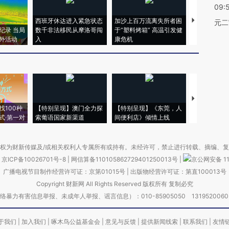
09:
西班牙休达进入紧急状态
加沙上百万流离失所者困
视线｜HYR
元二
纪录 当局
数千非法移民从摩洛哥闯
于“塑料烤箱” 高温引发健
术：是什么
外活动
入
康危机
心“花钱找虐
【推广】走
找100种
【特别呈现】澳门全力探
【特别呈现】《东莞，人
会，让数智科
式·第一对
索葡语国家新渠道
间便利店》倾情上线
业
权为财新传媒及/或相关权利人专属所有或持有。未经许可，禁止进行转载、摘编、
京ICP备10026701号-8
|
网信算备110105862729401250013号
|
京公网安备 11
广播电视节目制作经营许可证：京第01015号
|
出版物经营许可证：第直100013号
Copyright 财新网 All Rights Reserved 版权所有 复制必究
害信息举报、未成年人举报、谣言信息）：010-85905050 13195200605 举报邮
于我们
|
加入我们
|
啄木鸟公益基金会
|
意见与反馈
|
提供新闻线索
|
联系我们
|
友情