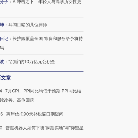
分子
：
AI冲击之下，年轻人与高学历女性更
坤
：
耳闻目睹的几位律师
日记
：
长护险覆盖全国 筹资和服务给予将持
码
波
：
“沉睡”的10万亿元公积金
新文章
4
7月CPI、PPI同比均低于预期 PPI同比结
续改善、高位回落
46
离岸信托90天补税窗口期疑问
00
普渡机器人如何平衡“脚踏实地”与“仰望星
？