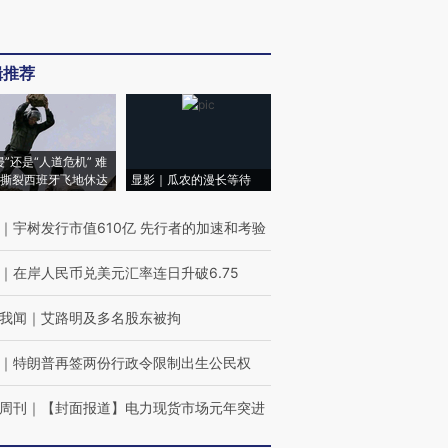
辑推荐
侵”还是“人道危机” 难
撕裂西班牙飞地休达
显影｜瓜农的漫长等待
｜
宇树发行市值610亿 先行者的加速和考验
｜
在岸人民币兑美元汇率连日升破6.75
我闻
｜
艾路明及多名股东被拘
｜
特朗普再签两份行政令限制出生公民权
周刊
｜
【封面报道】电力现货市场元年突进