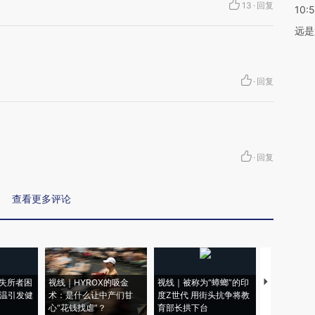
13
·
回复
10:
远是
·
回复
·
回复
查看更多评论
失所者困
视线｜HYROX的吸金
视线｜被称为“蟑螂”的印
视线｜“入侵
高温引发健
术：是什么让中产们甘
度Z世代 用街头抗争将教
机”？难民潮
心“花钱找虐”？
育部长拱下台
飞地休达