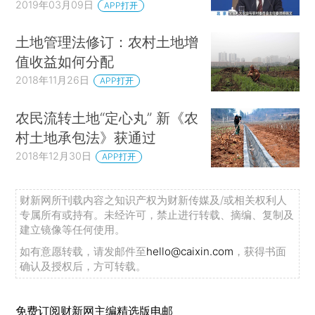
2019年03月09日
APP打开
土地管理法修订：农村土地增
值收益如何分配
2018年11月26日
APP打开
农民流转土地“定心丸” 新《农
村土地承包法》获通过
2018年12月30日
APP打开
财新网所刊载内容之知识产权为财新传媒及/或相关权利人
专属所有或持有。未经许可，禁止进行转载、摘编、复制及
建立镜像等任何使用。
如有意愿转载，请发邮件至
hello@caixin.com
，获得书面
确认及授权后，方可转载。
免费订阅财新网主编精选版电邮