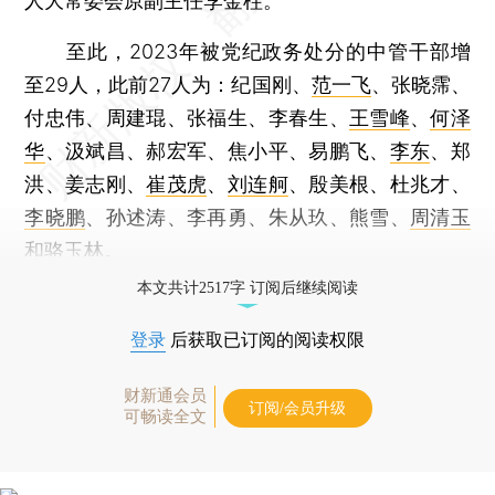
人大常委会原副主任李金柱。
至此，2023年被党纪政务处分的中管干部增
至29人，此前27人为：纪国刚、
范一飞
、张晓霈、
付忠伟、周建琨、张福生、李春生、
王雪峰
、
何泽
华
、汲斌昌、郝宏军、焦小平、易鹏飞、
李东
、郑
洪、姜志刚、
崔茂虎
、
刘连舸
、殷美根、杜兆才、
李晓鹏
、孙述涛、李再勇、朱从玖、熊雪、
周清玉
和骆玉林。
本文共计2517字 订阅后继续阅读
登录
后获取已订阅的阅读权限
财新通会员
订阅/会员升级
可畅读全文