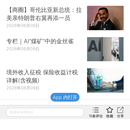
【商圈】哥伦比亚新总统：拉
美亲特朗普右翼再添一员
2026年08月09日
专栏｜AI“煤矿”中的金丝雀
2026年08月09日
境外收入征税 保险收益计税
详解(含视频)
2026年08月09日
App 内打开
发表评论得积分
财新移动
16
条评论
收藏
分享