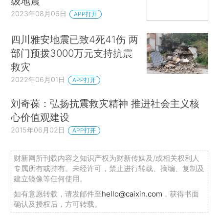
级地震
2023年08月06日
APP打开
四川雅安地震已致4死41伤 两
部门预拨3000万元支持抗震
救灾
2022年06月01日
APP打开
刘奇葆：弘扬抗震救灾精神 推进社会主义核
心价值观建设
2015年06月02日
APP打开
财新网所刊载内容之知识产权为财新传媒及/或相关权利人
专属所有或持有。未经许可，禁止进行转载、摘编、复制及
建立镜像等任何使用。
如有意愿转载，请发邮件至
hello@caixin.com
，获得书面
确认及授权后，方可转载。