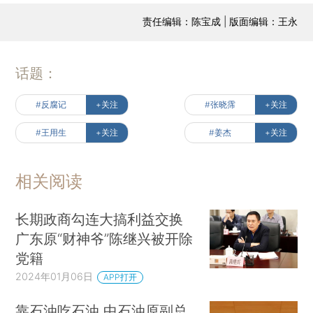
责任编辑：陈宝成 | 版面编辑：王永
话题：
#反腐记
+关注
#张晓霈
+关注
#王用生
+关注
#姜杰
+关注
相关阅读
长期政商勾连大搞利益交换
广东原“财神爷”陈继兴被开除
党籍
2024年01月06日
APP打开
靠石油吃石油 中石油原副总