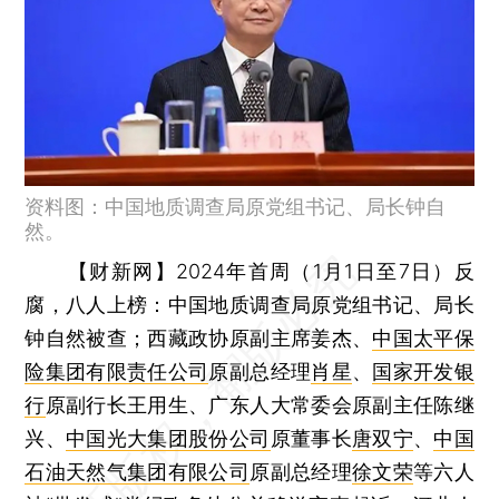
资料图：中国地质调查局原党组书记、局长钟自
然。
【财新网】
2024年首周（1月1日至7日）反
腐，八人上榜：中国地质调查局原党组书记、局长
钟自然被查；西藏政协原副主席姜杰、
中国太平保
险集团有限责任公司
原副总经理
肖星
、
国家开发银
行
原副行长王用生、广东人大常委会原副主任陈继
兴、
中国光大集团股份公司
原董事长
唐双宁
、
中国
石油天然气集团有限公司
原副总经理
徐文荣
等六人