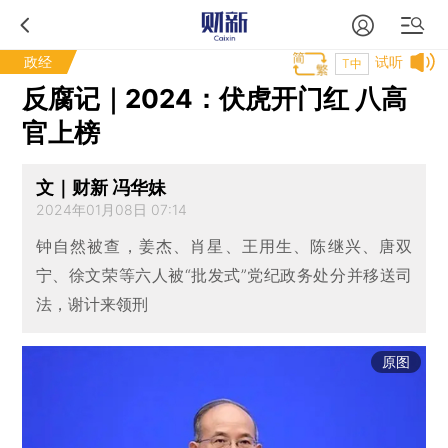
政经
试听
T中
反腐记｜2024：伏虎开门红 八高
官上榜
文｜财新 冯华妹
2024年01月08日 07:14
钟自然被查，姜杰、肖星、王用生、陈继兴、唐双
宁、徐文荣等六人被“批发式”党纪政务处分并移送司
法，谢计来领刑
原图