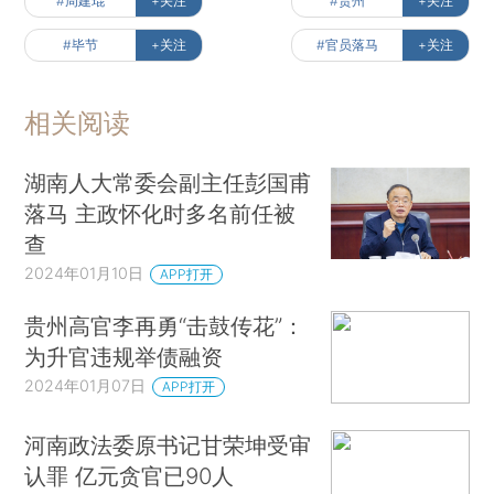
#周建琨
+关注
#贵州
+关注
#毕节
+关注
#官员落马
+关注
相关阅读
湖南人大常委会副主任彭国甫
落马 主政怀化时多名前任被
查
2024年01月10日
APP打开
贵州高官李再勇“击鼓传花”：
为升官违规举债融资
2024年01月07日
APP打开
河南政法委原书记甘荣坤受审
认罪 亿元贪官已90人