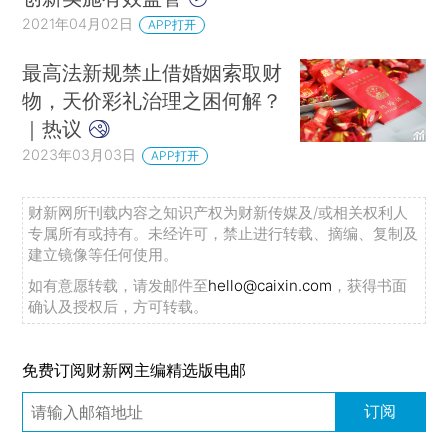
2021年04月02日
APP打开
最高法新规禁止借婚姻索取财
物，天价彩礼治理之困何解？
｜热议
2023年03月03日
APP打开
财新网所刊载内容之知识产权为财新传媒及/或相关权利人
专属所有或持有。未经许可，禁止进行转载、摘编、复制及
建立镜像等任何使用。
如有意愿转载，请发邮件至
hello@caixin.com
，获得书面
确认及授权后，方可转载。
免费订阅财新网主编精选版电邮
订阅