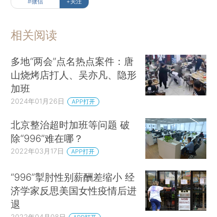
#微信
+关注
相关阅读
多地“两会”点名热点案件：唐
山烧烤店打人、吴亦凡、隐形
加班
2024年01月26日
APP打开
北京整治超时加班等问题 破
除“996”难在哪？
2022年03月17日
APP打开
“996”掣肘性别薪酬差缩小 经
济学家反思美国女性疫情后进
退
2022年04月08日