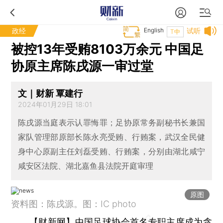
政经
English
试听
T中
被控13年受贿8103万余元 中国足
协原主席陈戌源一审过堂
文｜财新 覃建行
2024年01月29日 18:01
陈戌源当庭表示认罪悔罪；足协原常务副秘书长兼国
家队管理部原部长陈永亮受贿、行贿案，武汉全民健
身中心原副主任刘磊受贿、行贿案，分别由湖北咸宁
咸安区法院、湖北嘉鱼县法院开庭审理
原图
资料图：陈戌源。图：IC photo
【财新网】
中国足球协会首名专职主席成为贪