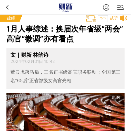
政经
试听
T中
1月人事综述：换届次年省级“两会”
高官“微调”亦有看点
文｜财新 林韵诗
2024年02月01日 10:42
董云虎落马后，三名正省级高官职务联动；全国第三
名“65后”正省部级女高官亮相
原图