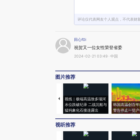
评论仅代表网友个人观点，不代表财
田心f0i
祝贺又一位女性荣登省委
2024-02-21 03:49 · 中国
图片推荐
视线｜极端高温致多瑙河
水位跌破纪录 二战沉船与
韩国高温创百年
猛犸象化石接连露出
警告停止一切户
视听推荐