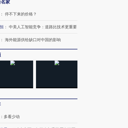
新名家
：
停不下来的价格？
恒
：
中美人工智能竞争：道路比技术更重要
：
海外能源供给缺口对中国的影响
频
客
：
多看少动