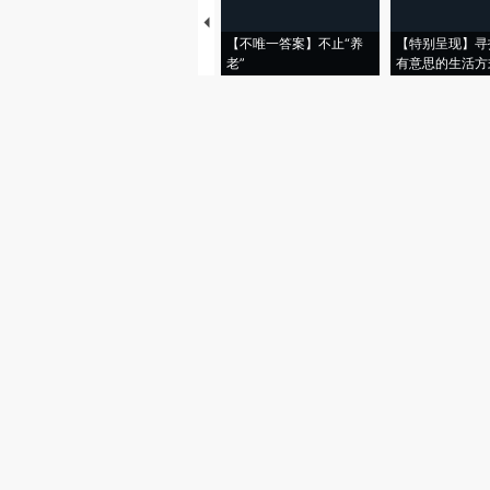
【不唯一答案】不止“养
【特别呈现】寻
老”
有意思的生活方