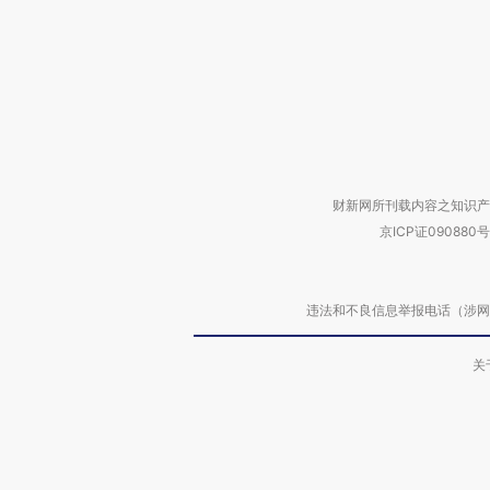
财新网所刊载内容之知识产
京ICP证090880号
违法和不良信息举报电话（涉网络暴力有
关