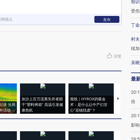
知识
受伤
新网观点
发布
丁金
村夫
续加
·
回复
吴晓
最
20:
加沙上百万流离失所者困
视线｜HYROX的吸金
马航飞行员
倍
纪录 当局
于“塑料烤箱” 高温引发健
术：是什么让中产们甘
粒摇头丸 尿
外活动
康危机
心“花钱找虐”？
毒品
20:1
影响
19:5