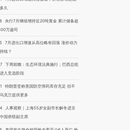
进第四届链博
【商旅对话】华住集团
多久
技“链”接产
【特别呈现】寻找100种
CFO：不靠规模取胜，华
【特别呈
有意思的生活方式·第三对
住三大增长引擎是什么？
有意思的
8
央行7月继续增持近20吨黄金 累计储备超
600万盎司
5
7月进出口增速从高位略有回落 涨价动力
持续？
07
下周前瞻：生态环境法典施行；巴西总统
进入竞选阶段
1
特朗普坚称美国防空弹药库存充足 但不
乌克兰提供更多
24
人事观察｜上海55岁女副市长解冬进京
中国侨联副主席
45
泰国发生致命校园枪击案至少6人死亡 枪