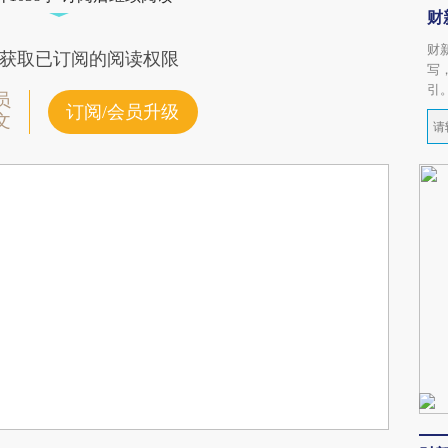
财
财
获取已订阅的阅读权限
写
引
员
订阅/会员升级
文