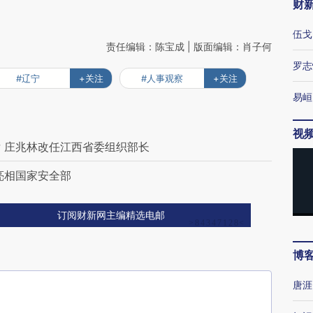
财
伍戈
责任编辑：陈宝成 | 版面编辑：肖子何
罗志
#辽宁
+关注
#人事观察
+关注
易峘
视
 庄兆林改任江西省委组织部长
亮相国家安全部
订阅财新网主编精选电邮
博
唐涯