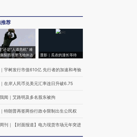
辑推荐
侵”还是“人道危机” 难
撕裂西班牙飞地休达
显影｜瓜农的漫长等待
｜
宇树发行市值610亿 先行者的加速和考验
｜
在岸人民币兑美元汇率连日升破6.75
我闻
｜
艾路明及多名股东被拘
｜
特朗普再签两份行政令限制出生公民权
周刊
｜
【封面报道】电力现货市场元年突进