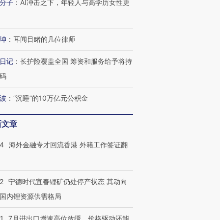
分子
：
AI冲击之下，年轻人与高学历女性更
坤
：
耳闻目睹的几位律师
日记
：
长护险覆盖全国 筹资和服务给予将持
码
波
：
“沉睡”的10万亿元公积金
新文章
14
海外金融专才回流香港 外籍工作签证翻
跨国走私7万
视线｜被称为“蟑螂”的印
视线｜“入侵”还是“人道危
检体内含3种
度Z世代 用街头抗争将教
机”？难民潮撕裂西班牙
秘鲁纳斯
育部长拱下台
飞地休达
13人遇难
2
宁德时代宜春锂矿仍处停产状态 其动向
国内锂资源供需格局
1
7月进出口增速高位放缓，价格驱动还能