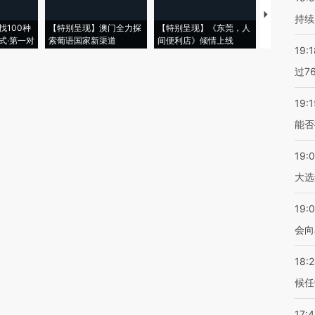
【推广】走
持续
找100种
【特别呈现】澳门全力探
【特别呈现】《东莞，人
会，让数智科
式·第一对
索葡语国家新渠道
间便利店》倾情上线
业
19:1
过7
19:1
能否
19:
大选
19:0
会向
18:
候任
17: