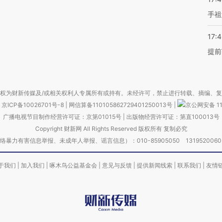
手祖
17:
提前
权为财新传媒及/或相关权利人专属所有或持有。未经许可，禁止进行转载、摘编、
京ICP备10026701号-8
|
网信算备110105862729401250013号
|
京公网安备 11
广播电视节目制作经营许可证：京第01015号
|
出版物经营许可证：第直100013号
Copyright 财新网 All Rights Reserved 版权所有 复制必究
害信息举报、未成年人举报、谣言信息）：010-85905050 13195200605 举报邮
于我们
|
加入我们
|
啄木鸟公益基金会
|
意见与反馈
|
提供新闻线索
|
联系我们
|
友情