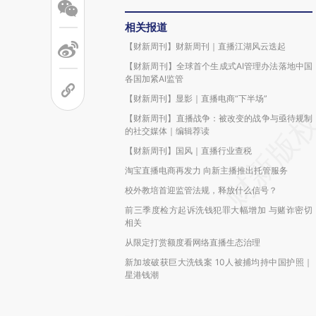
相关报道
【财新周刊】财新周刊｜直播江湖风云迭起
【财新周刊】全球首个生成式AI管理办法落地中国
各国加紧AI监管
【财新周刊】显影｜直播电商“下半场”
【财新周刊】直播战争：被改变的战争与亟待规制
的社交媒体｜编辑荐读
【财新周刊】国风｜直播行业查税
淘宝直播电商再发力 向新主播推出托管服务
校外教培首迎监管法规，释放什么信号？
前三季度检方起诉洗钱犯罪大幅增加 与赌诈密切
相关
从限定打赏额度看网络直播生态治理
新加坡破获巨大洗钱案 10人被捕均持中国护照｜
星港钱潮