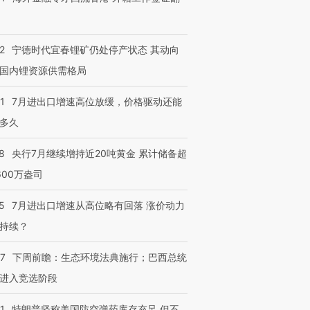
2
宁德时代宜春锂矿仍处停产状态 其动向
国内锂资源供需格局
1
7月进出口增速高位放缓，价格驱动还能
多久
8
央行7月继续增持近20吨黄金 累计储备超
600万盎司
5
7月进出口增速从高位略有回落 涨价动力
持续？
07
下周前瞻：生态环境法典施行；巴西总统
进入竞选阶段
1
特朗普坚称美国防空弹药库存充足 但不