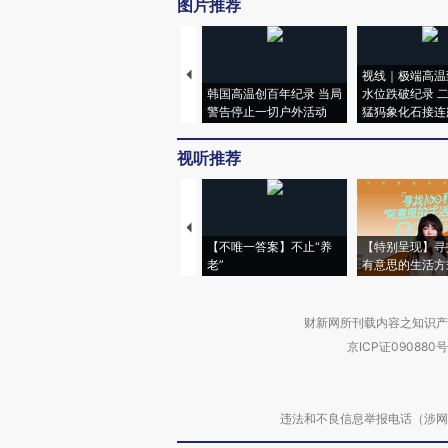
图片推荐
视线｜极端高温
韩国高温创百年纪录 当局
水位跌破纪录 
警告停止一切户外活动
猛犸象化石接连
视听推荐
【不唯一答案】不止“养
【特别呈现】寻
老”
有意思的生活方
财新网所刊载内容之知识产
京ICP证090880号
违法和不良信息举报电话（涉网络暴力有