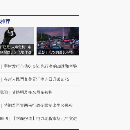
辑推荐
侵”还是“人道危机” 难
撕裂西班牙飞地休达
显影｜瓜农的漫长等待
｜
宇树发行市值610亿 先行者的加速和考验
｜
在岸人民币兑美元汇率连日升破6.75
我闻
｜
艾路明及多名股东被拘
｜
特朗普再签两份行政令限制出生公民权
周刊
｜
【封面报道】电力现货市场元年突进