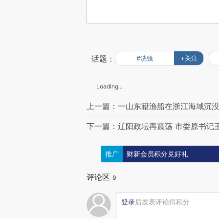
话题：
#洗钱
+关注
Loading...
上一篇：一山东籍渔船在浙江海域沉没
下一篇：辽阳政坛再震荡 市委原书记王
推广
财新会员积分兑好礼
评论区
9
登录
后发表评论得积分