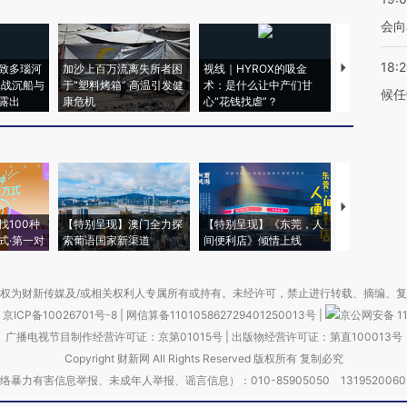
会向
18:
致多瑙河
加沙上百万流离失所者困
视线｜HYROX的吸金
马航飞行员
二战沉船与
于“塑料烤箱” 高温引发健
术：是什么让中产们甘
粒摇头丸 尿
候任
露出
康危机
心“花钱找虐”？
毒品
【推广】走
找100种
【特别呈现】澳门全力探
【特别呈现】《东莞，人
会，让数智科
式·第一对
索葡语国家新渠道
间便利店》倾情上线
业
权为财新传媒及/或相关权利人专属所有或持有。未经许可，禁止进行转载、摘编、
京ICP备10026701号-8
|
网信算备110105862729401250013号
|
京公网安备 11
广播电视节目制作经营许可证：京第01015号
|
出版物经营许可证：第直100013号
Copyright 财新网 All Rights Reserved 版权所有 复制必究
害信息举报、未成年人举报、谣言信息）：010-85905050 13195200605 举报邮