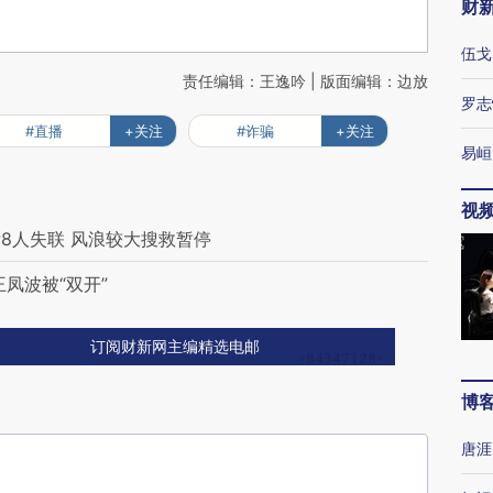
财
伍戈
责任编辑：王逸吟 | 版面编辑：边放
罗志
#直播
+关注
#诈骗
+关注
易峘
视
8人失联 风浪较大搜救暂停
凤波被“双开”
订阅财新网主编精选电邮
博
唐涯