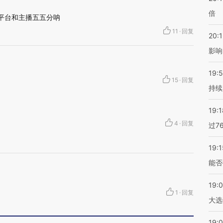
倍
平台和主播五五分呐
11
·
回复
20:1
影响
19:5
15
·
回复
持续
19:1
4
·
回复
过7
19:1
能否
19:
1
·
回复
大选
19:0