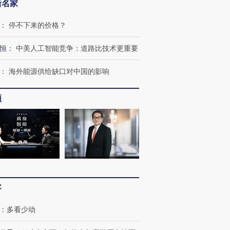
新名家
：
停不下来的价格？
恒
：
中美人工智能竞争：道路比技术更重要
：
海外能源供给缺口对中国的影响
频
客
：
多看少动