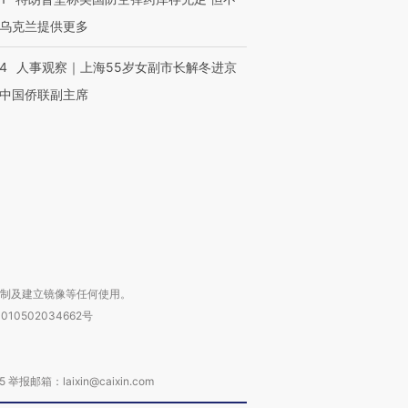
乌克兰提供更多
24
人事观察｜上海55岁女副市长解冬进京
跨国走私7万
视线｜被称为“蟑螂”的印
视线｜“入侵”还是“人道危
检体内含3种
度Z世代 用街头抗争将教
机”？难民潮撕裂西班牙
秘鲁纳斯
中国侨联副主席
育部长拱下台
飞地休达
13人遇难
进第四届链博
【商旅对话】华住集团
技“链”接产
【特别呈现】寻找100种
CFO：不靠规模取胜，华
【特别呈
有意思的生活方式·第三对
住三大增长引擎是什么？
有意思的
复制及建立镜像等任何使用。
010502034662号
箱：laixin@caixin.com