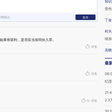
知识
受伤
新网观点
发布
丁金
村夫
续加
如果有获利，是否应当按同伙入罪。
·
回复
吴晓
最
08:
·
回复
纪违
21:
2.
15
·
回复
20: