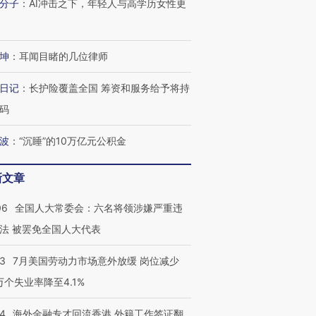
分子
：
AI冲击之下，年轻人与高学历女性更
坤
：
耳闻目睹的几位律师
日记
：
长护险覆盖全国 筹资和服务给予将持
码
波
：
“沉睡”的10万亿元公积金
新文章
06
全国人大常委会：六名将领涉嫌严重违
法 被罢免全国人大代表
43
7月美国劳动力市场意外放缓 岗位减少
3万个失业率降至4.1%
14
海外金融专才回流香港 外籍工作签证翻