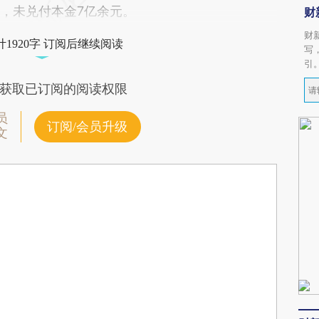
元，未兑付本金7亿余元。
财
财
1920字 订阅后继续阅读
写
引
获取已订阅的阅读权限
员
订阅/会员升级
文