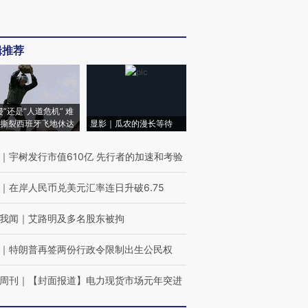
辑推荐
侵”还是“人道危机” 难
撕裂西班牙飞地休达
显影｜瓜农的漫长等待
｜
宇树发行市值610亿 先行者的加速和考验
｜
在岸人民币兑美元汇率连日升破6.75
我闻
｜
艾路明及多名股东被拘
｜
特朗普再签两份行政令限制出生公民权
周刊
｜
【封面报道】电力现货市场元年突进