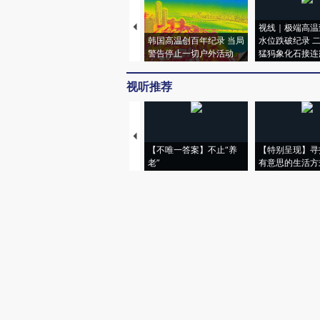
视线｜极端高温
韩国高温创百年纪录 当局
水位跌破纪录 
警告停止一切户外活动
猛犸象化石接连
视听推荐
【不唯一答案】不止“养
【特别呈现】寻
老”
有意思的生活方