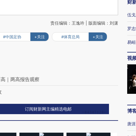
财
伍戈
责任编辑：王逸吟 | 版面编辑：刘潇
罗志
#中国足协
+关注
#体育总局
+关注
易峘
视
新高｜两高报告观察
改
订阅财新网主编精选电邮
博
唐涯