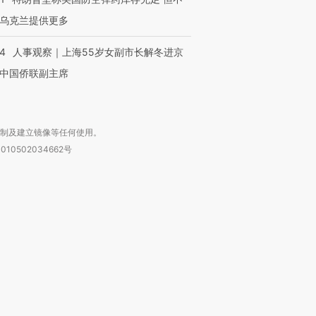
乌克兰提供更多
24
人事观察｜上海55岁女副市长解冬进京
中国侨联副主席
复制及建立镜像等任何使用。
010502034662号
箱：laixin@caixin.com
链接