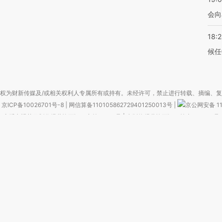
会向
18:
候任
权为财新传媒及/或相关权利人专属所有或持有。未经许可，禁止进行转载、摘编、
京ICP备10026701号-8
|
网信算备110105862729401250013号
|
京公网安备 11
广播电视节目制作经营许可证：京第01015号
|
出版物经营许可证：第直100013号
Copyright 财新网 All Rights Reserved 版权所有 复制必究
害信息举报、未成年人举报、谣言信息）：010-85905050 13195200605 举报邮
于我们
|
加入我们
|
啄木鸟公益基金会
|
意见与反馈
|
提供新闻线索
|
联系我们
|
友情