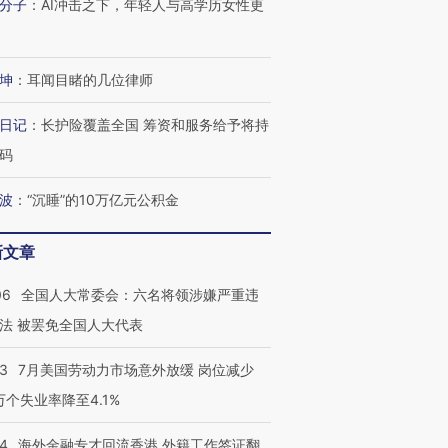
分子
：
AI冲击之下，年轻人与高学历女性更
跨国走私7万
视线｜被称为“蟑螂”的印
视线｜“入侵”还是“人道危
检体内含3种
度Z世代 用街头抗争将教
机”？难民潮撕裂西班牙
秘鲁纳斯
育部长拱下台
飞地休达
13人遇难
坤
：
耳闻目睹的几位律师
日记
：
长护险覆盖全国 筹资和服务给予将持
码
进第四届链博
【商旅对话】华住集团
波
：
“沉睡”的10万亿元公积金
技“链”接产
【特别呈现】寻找100种
CFO：不靠规模取胜，华
【特别呈
有意思的生活方式·第三对
住三大增长引擎是什么？
有意思的
新文章
06
全国人大常委会：六名将领涉嫌严重违
法 被罢免全国人大代表
43
7月美国劳动力市场意外放缓 岗位减少
3万个失业率降至4.1%
14
海外金融专才回流香港 外籍工作签证翻