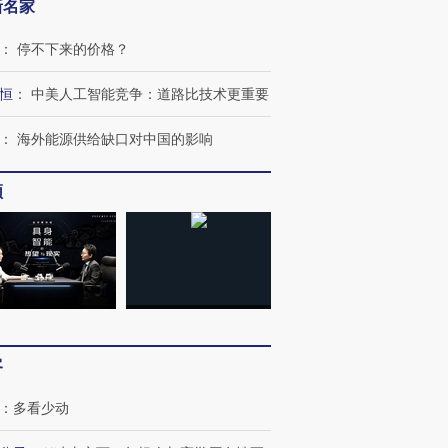
新名家
：
停不下来的价格？
恒
：
中美人工智能竞争：道路比技术更重要
：
海外能源供给缺口对中国的影响
频
客
：
多看少动