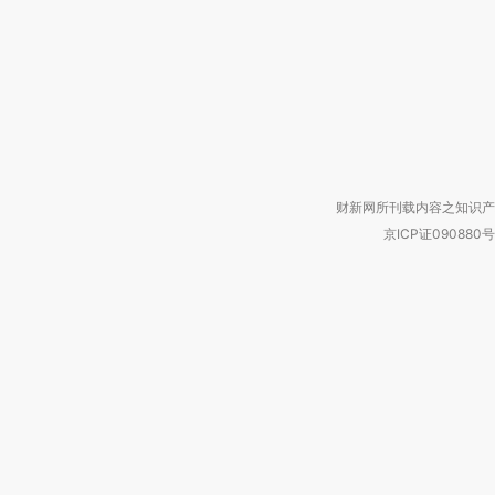
财新网所刊载内容之知识产
京ICP证090880号
违法和不良信息举报电话（涉网络暴力有
关