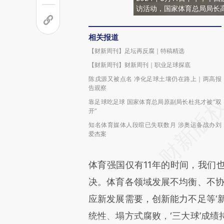
访活动，国家体育总局局长
相关报道
【财新周刊】足坛再反腐｜特稿精选
【财新周刊】财新周刊｜职业足球探底
陈戌源又被点名 净化足球土壤仍在路上｜两高报
告观察
靠足球吃足球 国家体育总局原副局长杜兆才被“双
开”
知名体育媒体人段暄已失联数月 涉奥运备战办刘
爱杰案
体育强国仅有11年的时间，我们
决。体育各领域发展不均衡、不协
应新发展需要，创新能力不足等‘
统性、塌方式腐败，‘三大球’成