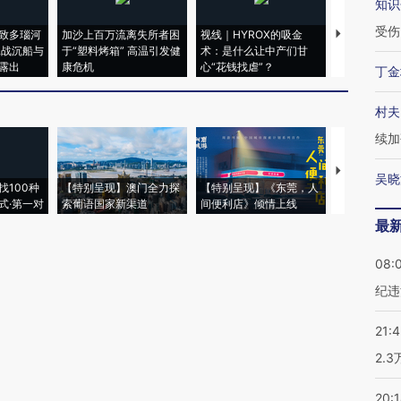
知识
受伤
致多瑙河
加沙上百万流离失所者困
视线｜HYROX的吸金
马航飞行员
二战沉船与
于“塑料烤箱” 高温引发健
术：是什么让中产们甘
粒摇头丸 尿
露出
康危机
心“花钱找虐”？
毒品
丁金
村夫
续加
【推广】走
吴晓
找100种
【特别呈现】澳门全力探
【特别呈现】《东莞，人
会，让数智科
式·第一对
索葡语国家新渠道
间便利店》倾情上线
业
最
08:
纪违
21:
2.
20: