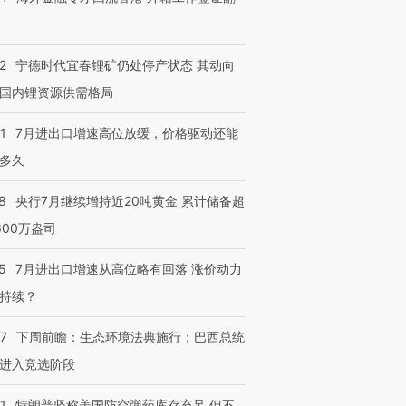
2
宁德时代宜春锂矿仍处停产状态 其动向
国内锂资源供需格局
1
7月进出口增速高位放缓，价格驱动还能
多久
8
央行7月继续增持近20吨黄金 累计储备超
600万盎司
5
7月进出口增速从高位略有回落 涨价动力
持续？
07
下周前瞻：生态环境法典施行；巴西总统
进入竞选阶段
1
特朗普坚称美国防空弹药库存充足 但不