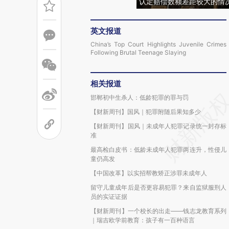
认定赔偿数额差距较大的情况。图
英文报道
China’s Top Court Highlights Juvenile Crimes
Following Brutal Teenage Slaying
相关报道
邯郸初中生杀人：低龄犯罪的罪与罚
【财新周刊】国风｜犯罪附随后果知多少
【财新周刊】国风｜未成年人犯罪记录统一封存标
准
最高检白皮书：低龄未成年人犯罪两连升，性侵儿
童仍高发
【中国改革】以实招帮教矫正涉罪未成年人
留守儿童成年后是否更容易犯罪？来自监狱服刑人
员的实证证据
【财新周刊】一个校长的出走——钱志龙教育系列
｜瑞吉欧学前教育：孩子有一百种语言