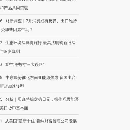
和产品共同突破
56
财新调查｜7月消费或有反弹、出口维持
 受哪些因素带动？
42
生态环境法典将施行 最高法明确新旧法
与追责规则
0
看空消费的“三大误区”
59
中东局势催化东南亚能源焦虑 多国出台
新政加速转型
05
分析｜贝森特操盘稳日元，操作巧思能否
美日货币基本面
1
从美国“最新十佳”看纯财富管理公司发展