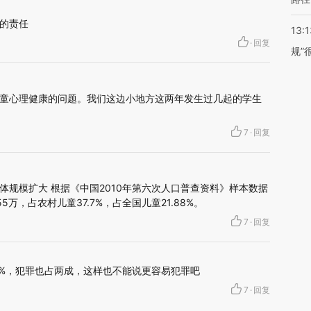
的责任
13:1
·
回复
规”
童心理健康的问题。我们这边小地方这两年发生过几起的学生
7
·
回复
体规模扩大 根据《中国2010年第六次人口普查资料》样本数据
5万，占农村儿童37.7%，占全国儿童21.88%。
7
·
回复
88%，犯罪也占两成，这样也不能说更容易犯罪吧
7
·
回复