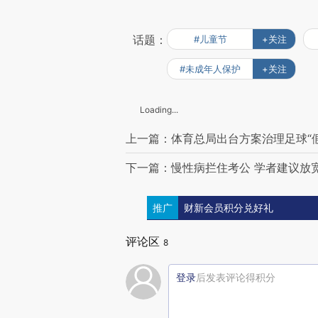
话题：
#儿童节
+关注
#未成年人保护
+关注
Loading...
上一篇：体育总局出台方案治理足球“假
下一篇：慢性病拦住考公 学者建议放
推广
财新会员积分兑好礼
评论区
8
登录
后发表评论得积分