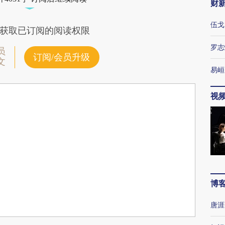
财
伍戈
获取已订阅的阅读权限
罗志
员
订阅/会员升级
文
易峘
视
博
唐涯