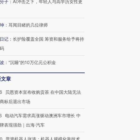
分子
：
AI冲击之下，年轻人与高学历女性更
坤
：
耳闻目睹的几位律师
日记
：
长护险覆盖全国 筹资和服务给予将持
码
波
：
“沉睡”的10万亿元公积金
新文章
6
贝恩资本宣布收购贡茶 在中国大陆无法
商标后退出市场
6
电动汽车需求高涨驱动澳洲车市增长 中
牌表现强劲｜出海·汽车
00
普渡机器人张涛：机器人规模化靠技术、