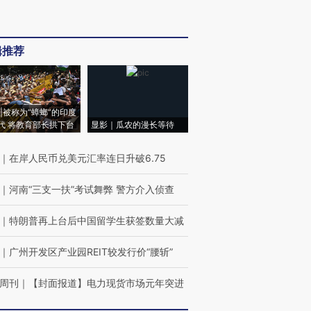
辑推荐
|被称为“蟑螂”的印度
代 将教育部长拱下台
显影｜瓜农的漫长等待
｜
在岸人民币兑美元汇率连日升破6.75
｜
河南“三支一扶”考试舞弊 警方介入侦查
｜
特朗普再上台后中国留学生获签数量大减
｜
广州开发区产业园REIT较发行价“腰斩”
周刊
｜
【封面报道】电力现货市场元年突进