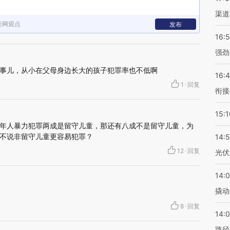
渠道
新网观点
发布
16:
强劲
事儿，从小在父母身边长大的孩子犯罪率也不低啊
16:
1
·
回复
衔接
15:1
年人暴力犯罪两成是留守儿童，那还有八成不是留守儿童，为
不说非留守儿童更容易犯罪？
14:
12
·
回复
光伏
14:
撬动
8
·
回复
14:0
路径