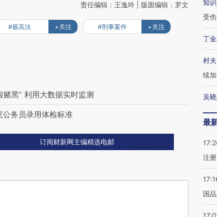
知识
责任编辑：王逸吟 | 版面编辑：罗文
受伤
#最高法
+关注
#刑事案件
+关注
丁金
村夫
续加
赌黑” 利用大数据实时监测
吴晓
宽公务员录用体检标准
最
订阅财新网主编精选电邮
17:2
注册
17:1
国品
17: