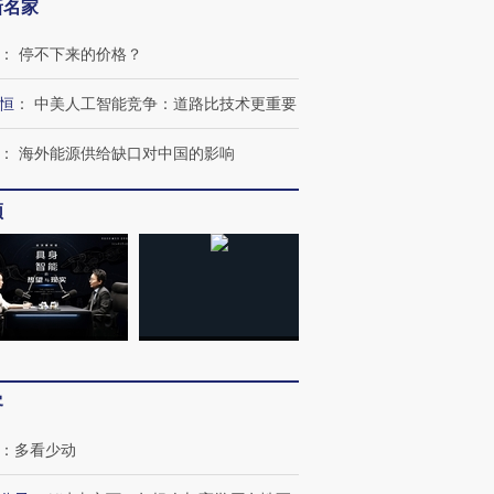
新名家
：
停不下来的价格？
恒
：
中美人工智能竞争：道路比技术更重要
：
海外能源供给缺口对中国的影响
频
客
：
多看少动