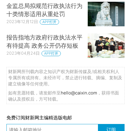
金监总局拟规范行政执法行为
十类情形适用从重处罚
2023年12月12日
APP打开
报告指地方政府行政执法水平
有待提高 政务公开仍存短板
2023年04月24日
APP打开
财新网所刊载内容之知识产权为财新传媒及/或相关权利人
专属所有或持有。未经许可，禁止进行转载、摘编、复制及
建立镜像等任何使用。
如有意愿转载，请发邮件至
hello@caixin.com
，获得书面
确认及授权后，方可转载。
免费订阅财新网主编精选版电邮
订阅