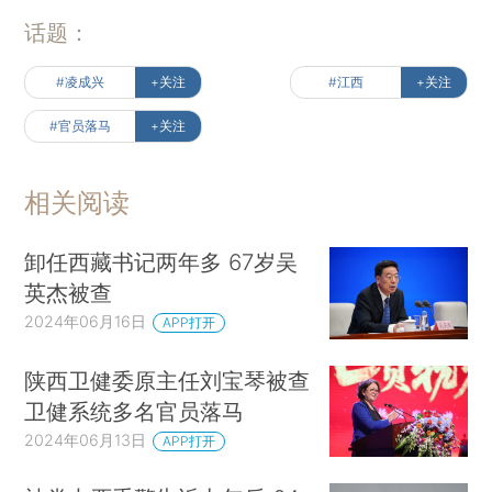
话题：
#凌成兴
+关注
#江西
+关注
#官员落马
+关注
相关阅读
卸任西藏书记两年多 67岁吴
英杰被查
2024年06月16日
APP打开
陕西卫健委原主任刘宝琴被查
卫健系统多名官员落马
2024年06月13日
APP打开