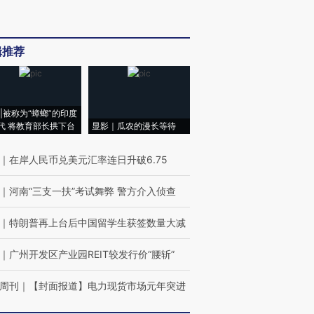
辑推荐
|被称为“蟑螂”的印度
代 将教育部长拱下台
显影｜瓜农的漫长等待
｜
在岸人民币兑美元汇率连日升破6.75
｜
河南“三支一扶”考试舞弊 警方介入侦查
｜
特朗普再上台后中国留学生获签数量大减
｜
广州开发区产业园REIT较发行价“腰斩”
周刊
｜
【封面报道】电力现货市场元年突进