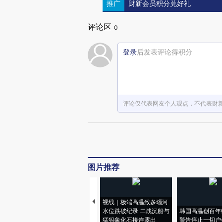
推广
财新会员积分兑好礼
评论区
0
登录
后发表评论得积分
评论仅代表网友个人观点，不代表财
图片推荐
视线｜极端高温致多瑙河
水位跌破纪录 二战沉船与
韩国高温创百年
猛犸象化石接连露出
警告停止一切户