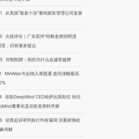
1
从美国“最新十佳”看纯财富管理公司发展
进第四届链博
【商旅对话】华住集团
3
火线评论｜广东雷州“特教老师招聘违
技“链”接产
【特别呈现】寻找100种
CFO：不靠规模取胜，华
【特别呈
很雷，仍有诸多疑点
有意思的生活方式·第三对
住三大增长引擎是什么？
有意思的
05
控制陷阱：组织为什么会越管越胖
1
MiniMax今起纳入港股通 盘间涨幅最高
77%
4
谷歌DeepMind CEO哈萨比斯卸任 转任
epMind董事长及谷歌首席科学家
6
侦查起诉审判执行均有漏洞 涉案财物处
象何解