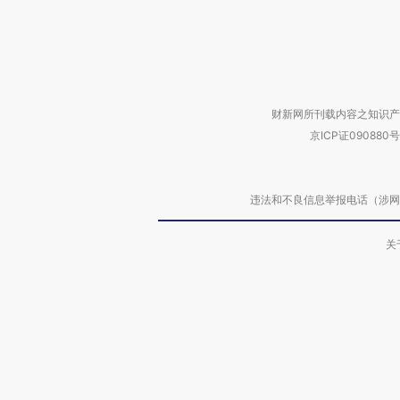
财新网所刊载内容之知识产
京ICP证090880号
违法和不良信息举报电话（涉网络暴力有
关