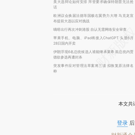
美大选辩论如何安排 拜登要求确保特朗普无法抢
话
欧洲议会换届法德等国极右翼势力大增 马克龙宣
布提前大选以应对挑战
嘀嗒出行再次冲刺港股 自认无需网络安全审查
苹果手机、电脑、iPad将接入ChatGPT 头显6月
28日国内开卖
伊朗浮现6名总统候选人谁能继承莱希 前总统内贾
德欲参选再遭封杀
突发事件应对管理法草案将三读 拟恢复原法律名
称
本文共计
登录
后