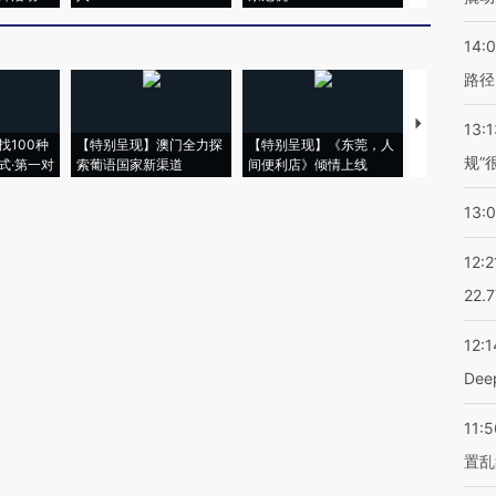
14:0
路径
【推广】走
13:1
找100种
【特别呈现】澳门全力探
【特别呈现】《东莞，人
会，让数智科
规”
式·第一对
索葡语国家新渠道
间便利店》倾情上线
业
13:
12:2
22.
12:1
De
11:5
置乱