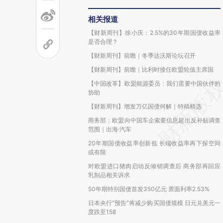
相关报道
【财新周刊】徐小庆：2.5%的30年期国债收益率
是否合理？
【财新周刊】前瞻｜冬季达沃斯论坛召开
【财新周刊】前瞻｜比利时接任欧盟轮值主席国
【中国改革】欧盟能源委员：我们需要中国伙伴的
协助
【财新周刊】增发万亿国债何解｜特稿精选
商务部：欧盟向中国车企索要信息超出反补贴调查
范围｜出海·汽车
20年期国债收益率创新低 长端收益率再下探空间
或有限
对欧盟进口猪肉启动反倾销调查后 商务部再回应
乳制品相关诉求
50年期特别国债首发350亿元 票面利率2.53%
日本央行“预告”将减少购买国债规模 日元兑美元一
度跌至158