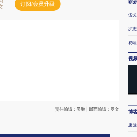
员
财
订阅/会员升级
文
伍戈
罗志
易峘
视
责任编辑：吴鹏 | 版面编辑：罗文
博
唐涯