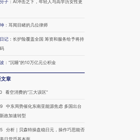
分子
：
AI冲击之下，年轻人与高学历女性更
坤
：
耳闻目睹的几位律师
日记
：
长护险覆盖全国 筹资和服务给予将持
码
波
：
“沉睡”的10万亿元公积金
新文章
0
看空消费的“三大误区”
59
中东局势催化东南亚能源焦虑 多国出台
新政加速转型
跨国走私7万
视线｜HYROX的吸金
视线｜被
05
分析｜贝森特操盘稳日元，操作巧思能否
检体内含3种
术：是什么让中产们甘
泽连斯基密集出访美英 索
度Z世代
美日货币基本面
心“花钱找虐”？
要防空导弹“救急”
育部长拱