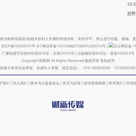
10:
趋势
权为财新传媒及/或相关权利人专属所有或持有。未经许可，禁止进行转载、摘编、
京ICP备10026701号-8
|
网信算备110105862729401250013号
|
京公网安备 11
广播电视节目制作经营许可证：京第01015号
|
出版物经营许可证：第直100013号
Copyright 财新网 All Rights Reserved 版权所有 复制必究
害信息举报、未成年人举报、谣言信息）：010-85905050 13195200605 举报邮
于我们
|
加入我们
|
啄木鸟公益基金会
|
意见与反馈
|
提供新闻线索
|
联系我们
|
友情