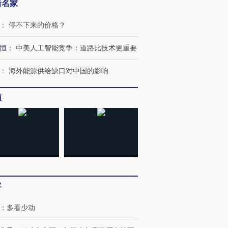
新名家
：
停不下来的价格？
恒
：
中美人工智能竞争：道路比技术更重要
：
海外能源供给缺口对中国的影响
频
客
：
多看少动