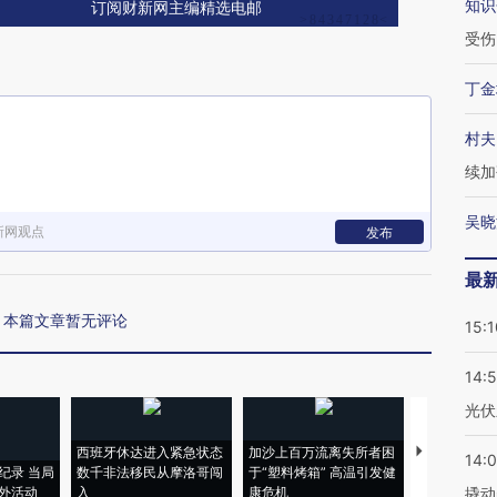
知识
订阅财新网主编精选电邮
受伤
丁金
村夫
续加
吴晓
新网观点
发布
最
本篇文章暂无评论
15:1
14:
光伏
西班牙休达进入紧急状态
加沙上百万流离失所者困
马航飞行员
14:
纪录 当局
数千非法移民从摩洛哥闯
于“塑料烤箱” 高温引发健
粒摇头丸 尿
外活动
入
康危机
毒品
撬动