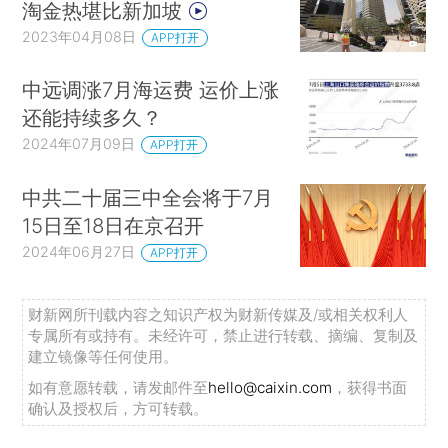
淘金热堪比新加坡
2023年04月08日
APP打开
中远调涨7月海运费 运价上涨
还能持续多久？
2024年07月09日
APP打开
中共二十届三中全会将于7月
15日至18日在京召开
2024年06月27日
APP打开
财新网所刊载内容之知识产权为财新传媒及/或相关权利人
专属所有或持有。未经许可，禁止进行转载、摘编、复制及
建立镜像等任何使用。
如有意愿转载，请发邮件至
hello@caixin.com
，获得书面
确认及授权后，方可转载。