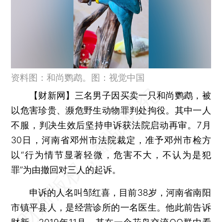
资料图：和尚鹦鹉。图：视觉中国
【财新网】
三名男子因买卖一只和尚鹦鹉，被
以危害珍贵、濒危野生动物罪判处拘役。其中一人
不服，判决生效后坚持申诉获法院启动再审。7月
30日，河南省邓州市法院裁定，准予邓州市检方
以“行为情节显著轻微，危害不大，不认为是犯
罪”为由撤回对三人的起诉。
申诉的人名叫邹红喜，目前38岁，河南省南阳
市镇平县人，是经营诊所的一名医生。他此前告诉