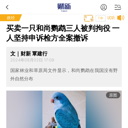
政经
试听
T中
买卖一只和尚鹦鹉三人被判拘役 一
人坚持申诉检方全案撤诉
文｜财新 覃建行
2024年08月02日 17:09
国家林业和草原局文件显示，和尚鹦鹉在我国没有野
外自然分布
原图