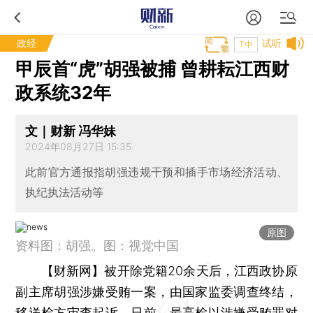
政经
试听
T中
甲辰首“虎”胡强被捕 曾耕耘江西财
政系统32年
文｜财新 冯华妹
2024年08月27日 15:35
此前官方通报指胡强违规干预和插手市场经济活动、
执纪执法活动等
原图
资料图：胡强。图：视觉中国
【财新网】
被开除党籍20余天后，江西政协原
副主席胡强涉嫌受贿一案，由国家监委调查终结，
移送检方审查起诉。日前，最高检以涉嫌受贿罪对