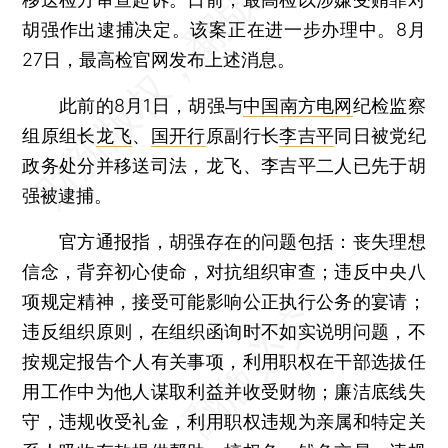
胡强作出逮捕决定。该案正在进一步办理中。8月
27日，最高检官网发布上述消息。
此前的8月1日，胡强与
中国南方电网
纪检监察
组原组长
龙飞
、
国开行
原副行长
李吉平
同日被党纪
政务处分并移送司法，龙飞、李吉平二人已先于胡
强被逮捕。
官方通报指，胡强存在的问题包括：丧失理想
信念，背弃初心使命，对抗组织审查；违反中央八
项规定精神，接受可能影响公正执行公务的宴请；
违反组织原则，在组织函询时不如实说明问题，不
按规定报告个人有关事项，利用职权在干部选拔任
用工作中为他人谋取利益并收受财物；廉洁底线失
守，违规收受礼金，利用职权违规为亲属和特定关