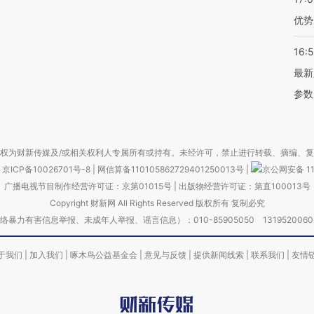
优势
16:
最新
参数
权为财新传媒及/或相关权利人专属所有或持有。未经许可，禁止进行转载、摘编、
京ICP备10026701号-8
|
网信算备110105862729401250013号
|
京公网安备 11
广播电视节目制作经营许可证：京第01015号
|
出版物经营许可证：第直100013号
Copyright 财新网 All Rights Reserved 版权所有 复制必究
害信息举报、未成年人举报、谣言信息）：010-85905050 13195200605 举报邮
于我们
|
加入我们
|
啄木鸟公益基金会
|
意见与反馈
|
提供新闻线索
|
联系我们
|
友情