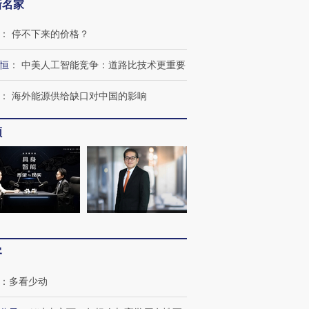
新名家
：
停不下来的价格？
恒
：
中美人工智能竞争：道路比技术更重要
：
海外能源供给缺口对中国的影响
频
客
：
多看少动