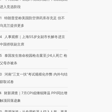
有意思的生活方式·第三对
住三大增长引擎是什么？
有意思的
进入竞选阶段
1
特朗普坚称美国防空弹药库存充足 但不
乌克兰提供更多
24
人事观察｜上海55岁女副市长解冬进京
中国侨联副主席
45
泰国发生致命校园枪击案至少6人死亡 枪
父母亦被杀
40
河南“三支一扶”考试规模化作弊 内外勾结
获取试卷
4
财新调查｜7月CPI或继续降温 PPI同比增
触顶回落迹象
00
普渡张涛：从专用机器人切入人形，更具