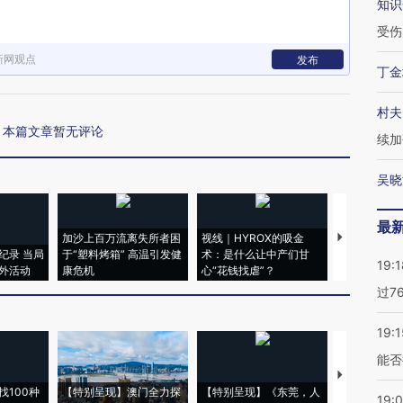
知识
受伤
新网观点
发布
丁金
村夫
本篇文章暂无评论
续加
吴晓
最
加沙上百万流离失所者困
视线｜HYROX的吸金
马航飞行员
纪录 当局
于“塑料烤箱” 高温引发健
术：是什么让中产们甘
粒摇头丸 尿
19:1
外活动
康危机
心“花钱找虐”？
毒品
过7
19:1
能否
【推广】走
找100种
【特别呈现】澳门全力探
【特别呈现】《东莞，人
会，让数智科
19: