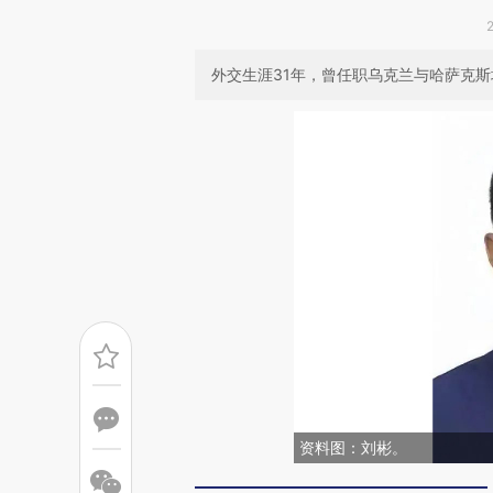
外交生涯31年，曾任职乌克兰与哈萨克
资料图：刘彬。