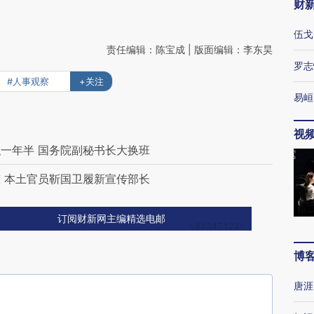
财
伍戈
责任编辑：陈宝成 | 版面编辑：李东昊
罗志
#人事观察
+关注
易峘
视
一年半 国务院副秘书长大换班
 本土官员靳国卫履新宣传部长
订阅财新网主编精选电邮
博
唐涯