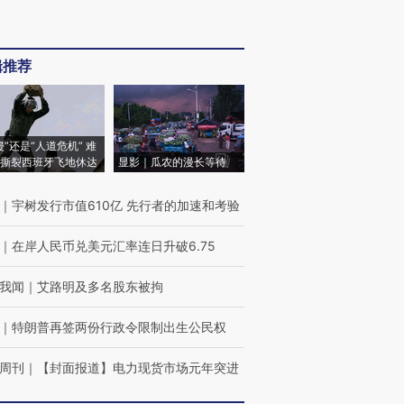
辑推荐
侵”还是“人道危机” 难
撕裂西班牙飞地休达
显影｜瓜农的漫长等待
｜
宇树发行市值610亿 先行者的加速和考验
｜
在岸人民币兑美元汇率连日升破6.75
我闻
｜
艾路明及多名股东被拘
｜
特朗普再签两份行政令限制出生公民权
周刊
｜
【封面报道】电力现货市场元年突进