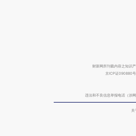
财新网所刊载内容之知识产
京ICP证090880号
违法和不良信息举报电话（涉网络暴力有
关