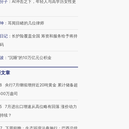
分子
：
AI冲击之下，年轻人与高学历女性更
坤
：
耳闻目睹的几位律师
日记
：
长护险覆盖全国 筹资和服务给予将持
码
波
：
“沉睡”的10万亿元公积金
新文章
跨国走私7万
视线｜被称为“蟑螂”的印
视线｜“入侵”还是“人道危
检体内含3种
度Z世代 用街头抗争将教
机”？难民潮撕裂西班牙
秘鲁纳斯
8
央行7月继续增持近20吨黄金 累计储备超
育部长拱下台
飞地休达
13人遇难
600万盎司
5
7月进出口增速从高位略有回落 涨价动力
持续？
进第四届链博
【商旅对话】华住集团
技“链”接产
【特别呈现】寻找100种
CFO：不靠规模取胜，华
【特别呈
07
下周前瞻：生态环境法典施行；巴西总统