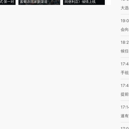
式·第一对
索葡语国家新渠道
间便利店》倾情上线
业
大选
19:0
会向
18:
候任
17:
手祖
17:
提前
17:1
速有
17: