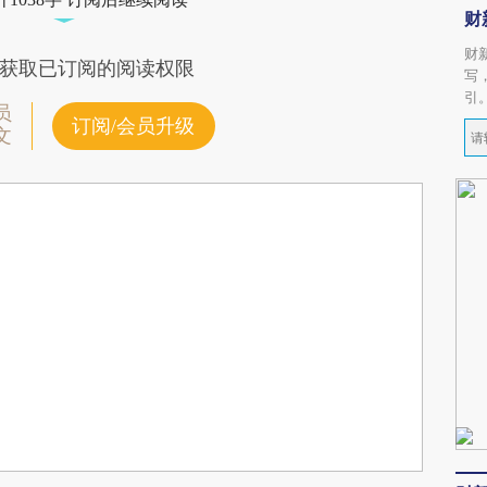
财
财
获取已订阅的阅读权限
写
引
员
订阅/会员升级
文