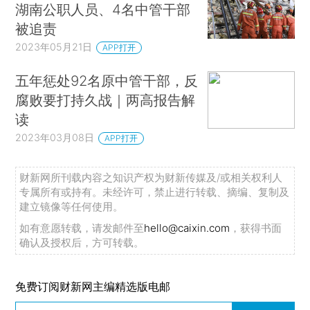
湖南公职人员、4名中管干部
被追责
2023年05月21日
APP打开
五年惩处92名原中管干部，反
腐败要打持久战｜两高报告解
读
2023年03月08日
APP打开
财新网所刊载内容之知识产权为财新传媒及/或相关权利人
专属所有或持有。未经许可，禁止进行转载、摘编、复制及
建立镜像等任何使用。
如有意愿转载，请发邮件至
hello@caixin.com
，获得书面
确认及授权后，方可转载。
免费订阅财新网主编精选版电邮