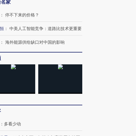
新名家
：
停不下来的价格？
恒
：
中美人工智能竞争：道路比技术更重要
：
海外能源供给缺口对中国的影响
频
客
：
多看少动