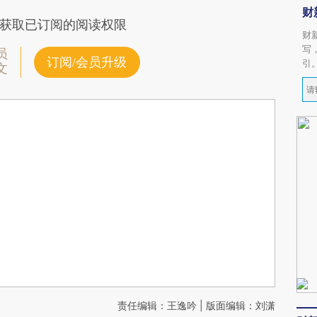
财
获取已订阅的阅读权限
财
写
员
订阅/会员升级
引
文
责任编辑：王逸吟 | 版面编辑：刘潇