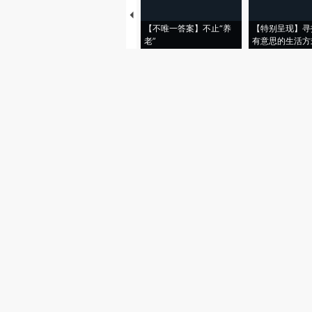
【不唯一答案】不止“养
【特别呈现】寻
老”
有意思的生活方