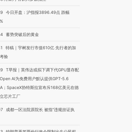
进第四届链博
【商旅对话】华住集团
技“链”接产
29
今日开盘：沪指报3896.49点 跌幅
【特别呈现】寻找100种
CFO：不靠规模取胜，华
【特别呈
有意思的生活方式·第三对
住三大增长引擎是什么？
有意思的
0%
24
蓄势突破后的黄金
51
特稿｜宇树发行市值610亿 先行者的加
考验
29
T早报｜英伟达或拟下调下代GPU显存配
Open AI为免费用户默认提供GPT-5.6
NA；SpaceX协特斯拉宣布斥168亿美元在德
立芯片工厂
07
成都一区法院原院长 被指“违规挂证执
43
特朗普再签两份行政令限制出生公民权