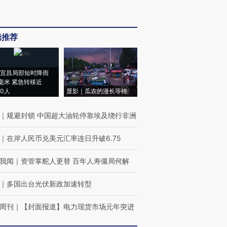
辑推荐
宜昌局部短时降雨
8毫米 紧急转移近
00人
显影｜瓜农的漫长等待
｜
规避封锁 中国超大油轮停靠埃及绕行非洲
｜
在岸人民币兑美元汇率连日升破6.75
我闻
｜
资管掌舵人更替 百年人寿僵局何解
｜
多国出台光伏新政加速转型
周刊
｜
【封面报道】电力现货市场元年突进