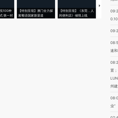
【推广】走
找100种
【特别呈现】澳门全力探
【特别呈现】《东莞，人
会，让数智科
09:
式·第一对
索葡语国家新渠道
间便利店》倾情上线
业
0.1
09:
08:
速和
08:
置；
LU
州建
08:
业”
07: