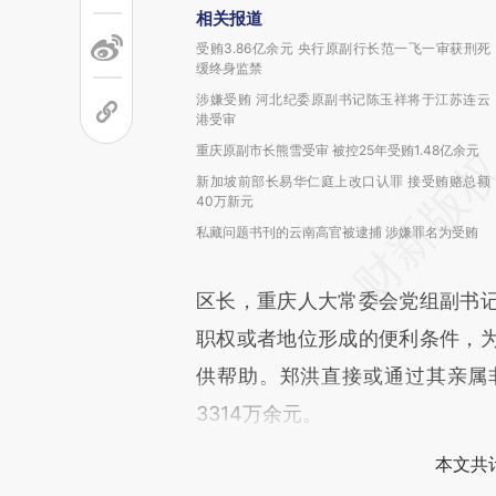
相关报道
受贿3.86亿余元 央行原副行长范一飞一审获刑死
缓终身监禁
涉嫌受贿 河北纪委原副书记陈玉祥将于江苏连云
港受审
重庆原副市长熊雪受审 被控25年受贿1.48亿余元
新加坡前部长易华仁庭上改口认罪 接受贿赂总额
40万新元
私藏问题书刊的云南高官被逮捕 涉嫌罪名为受贿
区长，重庆人大常委会党组副书
职权或者地位形成的便利条件，
供帮助。郑洪直接或通过其亲属
3314万余元。
本文共计