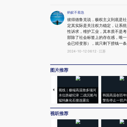
蚂蚁不着急
彼得德鲁克说，极权主义到底是社
定其实际是关注权力稳定，让系统
性诉求，维护工业，其本质不是考
部除了社会标签上的存在感，唯一
会已经变形），就只剩下捞钱一条
2024-10-12 06:12 · 江苏
图片推荐
视线｜极端高温致多瑙河
水位跌破纪录 二战沉船与
韩国高温创百年
猛犸象化石接连露出
警告停止一切户
视听推荐