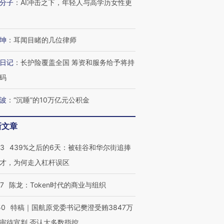
分子
：
AI冲击之下，年轻人与高学历女性更
坤
：
耳闻目睹的几位律师
日记
：
长护险覆盖全国 筹资和服务给予将持
码
波
：
“沉睡”的10万亿元公积金
新文章
53
439%之后的6天：被硅谷和华尔街追捧
OX的吸金
马航飞行员跨国走私7万
视线｜被称为“蟑螂”的印
才，为何走入杠杆误区
让中产们甘
粒摇头丸 尿检体内含3种
度Z世代 用街头抗争将教
秘鲁纳斯
”？
毒品
育部长拱下台
13人遇难
07
陈龙：Token时代的商业与组织
50
特稿｜国航原党委书记樊澄受贿3847万
审待宣判 否认大多数指控