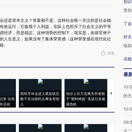
知识
受伤
会还是资本主义？答案都不是。这种社会唯一关注的是社会稳
丁金
有效运行，它敌视个人利益，实际上也拒斥了社会主义的平等
虑经济，而是稳定。这种强势的控制下，现实是，各级官僚干
村夫
的人生意义，如果没有了集体荣誉感（这种荣誉感在现代化社
路。
续加
·
回复
吴晓
最
10:
西班牙休达进入紧急状态
加沙上百万流离失所者困
视线｜HYR
的天
纪录 当局
数千非法移民从摩洛哥闯
于“塑料烤箱” 高温引发健
术：是什么
外活动
入
康危机
心“花钱找虐
10:
09:
元二