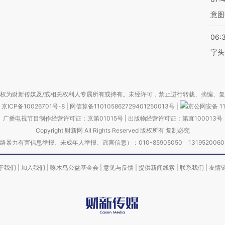
意图
06:
字头
权为财新传媒及/或相关权利人专属所有或持有。未经许可，禁止进行转载、摘编、
京ICP备10026701号-8
|
网信算备110105862729401250013号
|
京公网安备 11
广播电视节目制作经营许可证：京第01015号
|
出版物经营许可证：第直100013号
Copyright 财新网 All Rights Reserved 版权所有 复制必究
害信息举报、未成年人举报、谣言信息）：010-85905050 13195200605 举报邮
于我们
|
加入我们
|
啄木鸟公益基金会
|
意见与反馈
|
提供新闻线索
|
联系我们
|
友情