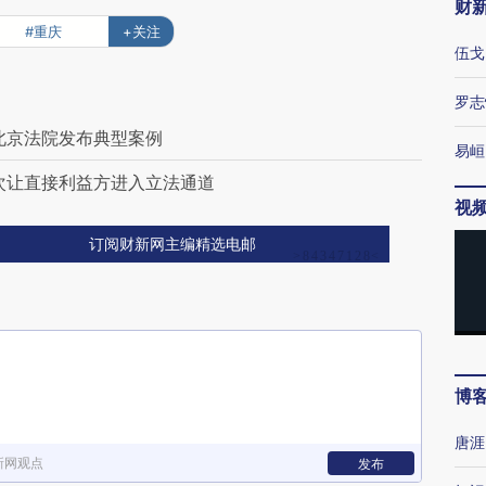
财
#重庆
+关注
伍戈
罗志
北京法院发布典型案例
易峘
次让直接利益方进入立法通道
视
订阅财新网主编精选电邮
博
唐涯
新网观点
发布