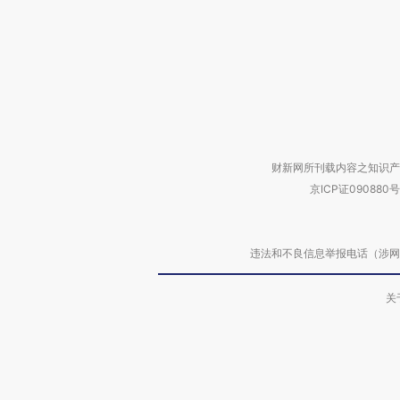
财新网所刊载内容之知识产
京ICP证090880号
违法和不良信息举报电话（涉网络暴力有
关