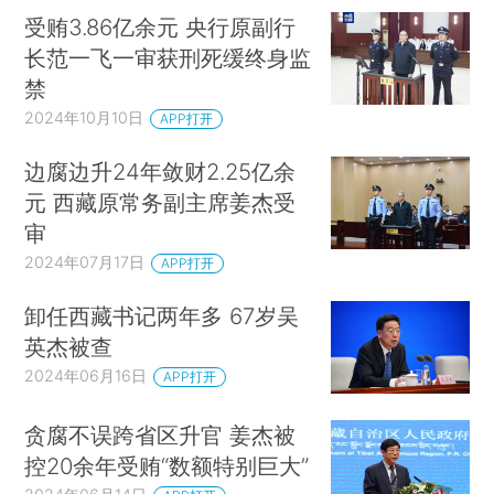
受贿3.86亿余元 央行原副行
长范一飞一审获刑死缓终身监
禁
2024年10月10日
APP打开
边腐边升24年敛财2.25亿余
元 西藏原常务副主席姜杰受
审
2024年07月17日
APP打开
卸任西藏书记两年多 67岁吴
英杰被查
2024年06月16日
APP打开
贪腐不误跨省区升官 姜杰被
控20余年受贿“数额特别巨大”