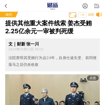
政经
试听
T中
提供其他重大案件线索 姜杰受贿
2.25亿余元一审被判死缓
文｜财新 张一川
2024年10月12日 18:03
法院查明其受贿行为达24年，自身仕途生变、前同僚
落马之后仍未收敛
原图